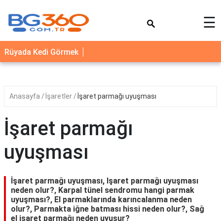
×
☰
YEMEK
Rüyada Kedi Görmek
TARİFLERİ
BİYOGRAFİ
NEDİR
Anasayfa
İşaretler
İşaret parmağı uyuşması
FAYDALARI
İşaret parmağı
SAĞLIK
uyuşması
İLETİŞİM
İşaret parmağı uyuşması, Işaret parmağı uyuşması
neden olur?, Karpal tünel sendromu hangi parmak
uyuşması?, El parmaklarında karıncalanma neden
olur?, Parmakta iğne batması hissi neden olur?, Sağ
el işaret parmağı neden uyuşur?