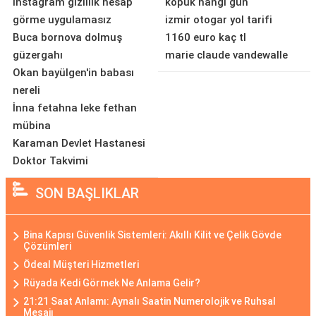
instagram gizlilik hesap
kopuk hangi gün
görme uygulamasız
izmir otogar yol tarifi
Buca bornova dolmuş
1160 euro kaç tl
güzergahı
marie claude vandewalle
Okan bayülgen'in babası
nereli
İnna fetahna leke fethan
mübina
Karaman Devlet Hastanesi
Doktor Takvimi
SON BAŞLIKLAR
Bina Kapısı Güvenlik Sistemleri: Akıllı Kilit ve Çelik Gövde
Çözümleri
Ödeal Müşteri Hizmetleri
Rüyada Kedi Görmek Ne Anlama Gelir?
21:21 Saat Anlamı: Aynalı Saatin Numerolojik ve Ruhsal
Mesajı