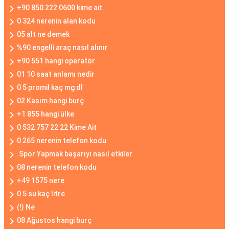
+90 850 222 0600 kime ait
0 324 nerenin alan kodu
05 alt ne demek
%90 engelli araç nasıl alınır
+90 551 hangi operatör
01 10 saat anlamı nedir
0 5 promil kaç mg dl
02 Kasım hangi burç
+1 855 hangi ülke
0 532 757 22 22 Kime Ait
0 265 nerenin telefon kodu
.Spor Yapmak başarıyı nasıl etkiler
08 nerenin telefon kodu
+49 1575 nere
0 5 su kaç litre
(!) Ne
08 Ağustos hangi burç