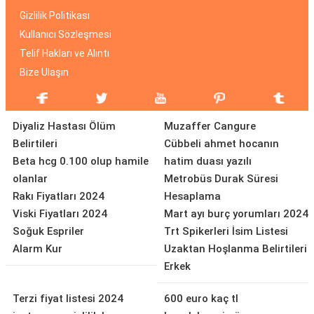
Gizlilik Politikası
Kullanıcı Sözleşmesi
Telif Hakları ve Alıntı
Bize Ulaşın
Diyaliz Hastası Ölüm
Muzaffer Cangure
Belirtileri
Cübbeli ahmet hocanın
Beta hcg 0.100 olup hamile
hatim duası yazılı
olanlar
Metrobüs Durak Süresi
Rakı Fiyatları 2024
Hesaplama
Viski Fiyatları 2024
Mart ayı burç yorumları 2024
Soğuk Espriler
Trt Spikerleri İsim Listesi
Alarm Kur
Uzaktan Hoşlanma Belirtileri
Erkek
Terzi fiyat listesi 2024
600 euro kaç tl