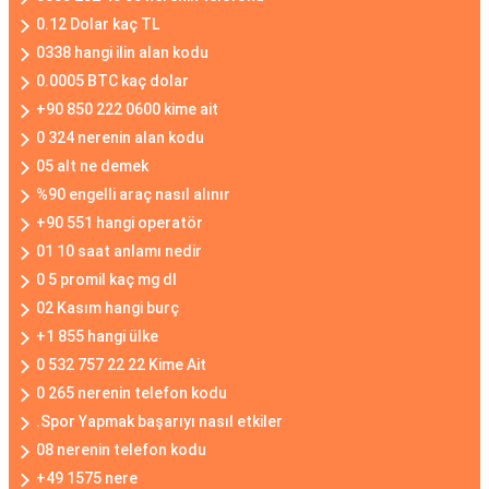
0.12 Dolar kaç TL
0338 hangi ilin alan kodu
0.0005 BTC kaç dolar
+90 850 222 0600 kime ait
0 324 nerenin alan kodu
05 alt ne demek
%90 engelli araç nasıl alınır
+90 551 hangi operatör
01 10 saat anlamı nedir
0 5 promil kaç mg dl
02 Kasım hangi burç
+1 855 hangi ülke
0 532 757 22 22 Kime Ait
0 265 nerenin telefon kodu
.Spor Yapmak başarıyı nasıl etkiler
08 nerenin telefon kodu
+49 1575 nere