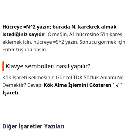
Hücreye =N^2 yazın; burada N, karekrek almak
istediğiniz sayıdır
. Örneğin, A1 hücresine 5'in karesi
eklemek için, hücreye =5^2 yazın. Sonucu görmek için
Enter tuşuna basın.
Klavye sembolleri nasıl yapılır?
Kök İşareti Kelimesinin Güncel TDK Sözlük Anlamı Ne
Demektir? Cevap:
Kök Alma İşlemini Gösteren ` √ `
İşareti
.
Diğer
İşaretler
Yazıları