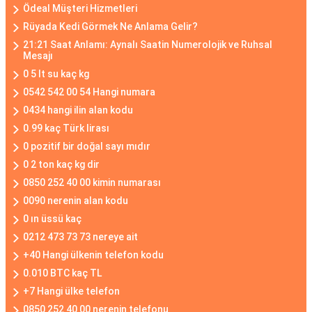
Ödeal Müşteri Hizmetleri
Rüyada Kedi Görmek Ne Anlama Gelir?
21:21 Saat Anlamı: Aynalı Saatin Numerolojik ve Ruhsal
Mesajı
0 5 lt su kaç kg
0542 542 00 54 Hangi numara
0434 hangi ilin alan kodu
0.99 kaç Türk lirası
0 pozitif bir doğal sayı mıdır
0 2 ton kaç kg dir
0850 252 40 00 kimin numarası
0090 nerenin alan kodu
0 ın üssü kaç
0212 473 73 73 nereye ait
+40 Hangi ülkenin telefon kodu
0.010 BTC kaç TL
+7 Hangi ülke telefon
0850 252 40 00 nerenin telefonu