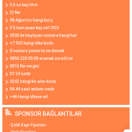
0 5 su kaç litre
(!) Ne
08 Ağustos hangi burç
0 5 ham puan kaç net DGS
0535 ile başlayan numara hangi hat
+7 925 hangi ülke kodu
0 numara yumurta ne demek
0850 220 00 00 aramak ücretli mi
0015 Ne vergisi
07 24 nedir
0242 hangi ilin alan kodu
04.44 saat anlamı nedir
+46 Hangi ülkeye ait
SPONSOR BAĞLANTILAR
Çelik Kapı Fiyatları