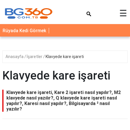
×
☰
YEMEK
Rüyada Kedi Görmek
TARİFLERİ
BİYOGRAFİ
NEDİR
Anasayfa
İşaretler
Klavyede kare işareti
FAYDALARI
Klavyede kare işareti
SAĞLIK
İLETİŞİM
Klavyede kare işareti, Kare 2 işareti nasıl yapılır?, M2
klavyede nasıl yazılır?, Q klavyede kare işareti nasıl
yapılır?, Karesi nasıl yapılır?, Bilgisayarda ² nasıl
yazılır?