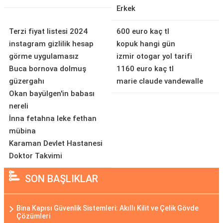
Erkek
Terzi fiyat listesi 2024
600 euro kaç tl
instagram gizlilik hesap
kopuk hangi gün
görme uygulamasız
izmir otogar yol tarifi
Buca bornova dolmuş
1160 euro kaç tl
güzergahı
marie claude vandewalle
Okan bayülgen'in babası
nereli
İnna fetahna leke fethan
mübina
Karaman Devlet Hastanesi
Doktor Takvimi
SON BAŞLIKLAR
Bina Kapısı Güvenlik Sistemleri: Akıllı Kilit ve Çelik Gövde
Çözümleri