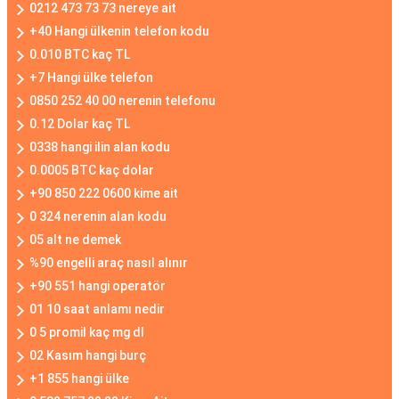
0212 473 73 73 nereye ait
+40 Hangi ülkenin telefon kodu
0.010 BTC kaç TL
+7 Hangi ülke telefon
0850 252 40 00 nerenin telefonu
0.12 Dolar kaç TL
0338 hangi ilin alan kodu
0.0005 BTC kaç dolar
+90 850 222 0600 kime ait
0 324 nerenin alan kodu
05 alt ne demek
%90 engelli araç nasıl alınır
+90 551 hangi operatör
01 10 saat anlamı nedir
0 5 promil kaç mg dl
02 Kasım hangi burç
+1 855 hangi ülke