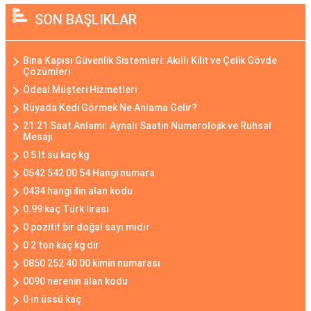
SON BAŞLIKLAR
Bina Kapısı Güvenlik Sistemleri: Akıllı Kilit ve Çelik Gövde
Çözümleri
Ödeal Müşteri Hizmetleri
Rüyada Kedi Görmek Ne Anlama Gelir?
21:21 Saat Anlamı: Aynalı Saatin Numerolojik ve Ruhsal
Mesajı
0 5 lt su kaç kg
0542 542 00 54 Hangi numara
0434 hangi ilin alan kodu
0.99 kaç Türk lirası
0 pozitif bir doğal sayı mıdır
0 2 ton kaç kg dir
0850 252 40 00 kimin numarası
0090 nerenin alan kodu
0 ın üssü kaç