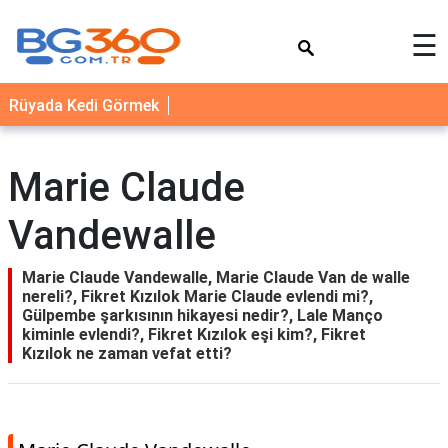
×
☰
YEMEK
Rüyada Kedi Görmek
TARİFLERİ
BİYOGRAFİ
Marie Claude
NEDİR
Vandewalle
FAYDALARI
SAĞLIK
Marie Claude Vandewalle, Marie Claude Van de walle
nereli?, Fikret Kızılok Marie Claude evlendi mi?,
İLETİŞİM
Gülpembe şarkısının hikayesi nedir?, Lale Manço
kiminle evlendi?, Fikret Kızılok eşi kim?, Fikret
Kızılok ne zaman vefat etti?