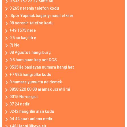
0 532 757 22 22 Kime Ait
0 265 nerenin telefon kodu
.Spor Yapmak başarıyı nasıl etkiler
08 nerenin telefon kodu
+49 1575 nere
0 5 su kaç litre
(!) Ne
08 Ağustos hangi burç
0 5 ham puan kaç net DGS
0535 ile başlayan numara hangi hat
+7 925 hangi ülke kodu
0 numara yumurta ne demek
0850 220 00 00 aramak ücretli mi
0015 Ne vergisi
07 24 nedir
0242 hangi ilin alan kodu
04.44 saat anlamı nedir
+46 Hangi ülkeye ait