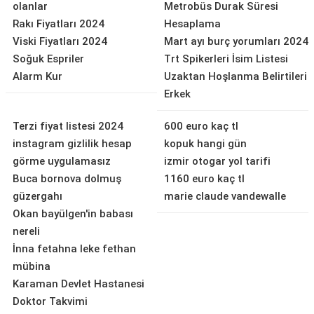
olanlar
Metrobüs Durak Süresi
Rakı Fiyatları 2024
Hesaplama
Viski Fiyatları 2024
Mart ayı burç yorumları 2024
Soğuk Espriler
Trt Spikerleri İsim Listesi
Alarm Kur
Uzaktan Hoşlanma Belirtileri
Erkek
Terzi fiyat listesi 2024
600 euro kaç tl
instagram gizlilik hesap
kopuk hangi gün
görme uygulamasız
izmir otogar yol tarifi
Buca bornova dolmuş
1160 euro kaç tl
güzergahı
marie claude vandewalle
Okan bayülgen'in babası
nereli
İnna fetahna leke fethan
mübina
Karaman Devlet Hastanesi
Doktor Takvimi