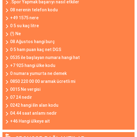
.Spor Yapmak başarıyı nasıl etkiler
08 nerenin telefon kodu
+49 1575 nere
0 5 su kaç litre
(!) Ne
08 Ağustos hangi burç
0 5 ham puan kaç net DGS
0535 ile başlayan numara hangi hat
+7 925 hangi ülke kodu
0 numara yumurta ne demek
0850 220 00 00 aramak ücretli mi
0015 Ne vergisi
07 24 nedir
0242 hangi ilin alan kodu
04.44 saat anlamı nedir
+46 Hangi ülkeye ait