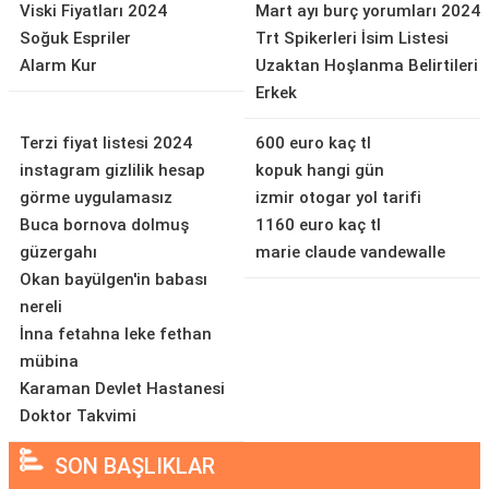
Viski Fiyatları 2024
Mart ayı burç yorumları 2024
Soğuk Espriler
Trt Spikerleri İsim Listesi
Alarm Kur
Uzaktan Hoşlanma Belirtileri
Erkek
Terzi fiyat listesi 2024
600 euro kaç tl
instagram gizlilik hesap
kopuk hangi gün
görme uygulamasız
izmir otogar yol tarifi
Buca bornova dolmuş
1160 euro kaç tl
güzergahı
marie claude vandewalle
Okan bayülgen'in babası
nereli
İnna fetahna leke fethan
mübina
Karaman Devlet Hastanesi
Doktor Takvimi
SON BAŞLIKLAR