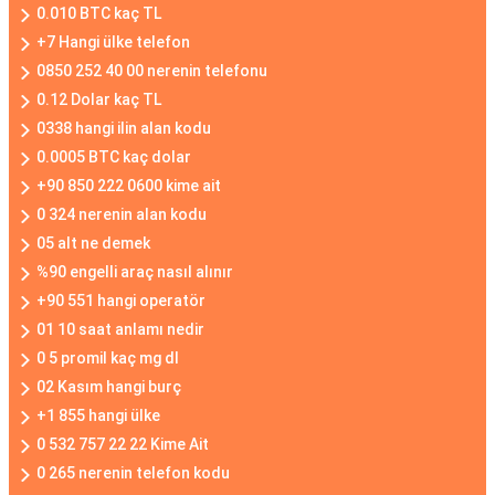
0.010 BTC kaç TL
+7 Hangi ülke telefon
0850 252 40 00 nerenin telefonu
0.12 Dolar kaç TL
0338 hangi ilin alan kodu
0.0005 BTC kaç dolar
+90 850 222 0600 kime ait
0 324 nerenin alan kodu
05 alt ne demek
%90 engelli araç nasıl alınır
+90 551 hangi operatör
01 10 saat anlamı nedir
0 5 promil kaç mg dl
02 Kasım hangi burç
+1 855 hangi ülke
0 532 757 22 22 Kime Ait
0 265 nerenin telefon kodu