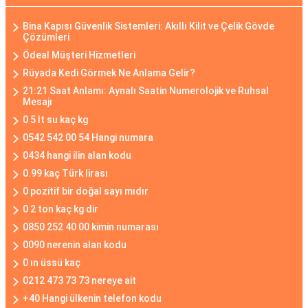
Bina Kapısı Güvenlik Sistemleri: Akıllı Kilit ve Çelik Gövde
Çözümleri
Ödeal Müşteri Hizmetleri
Rüyada Kedi Görmek Ne Anlama Gelir?
21:21 Saat Anlamı: Aynalı Saatin Numerolojik ve Ruhsal
Mesajı
0 5 lt su kaç kg
0542 542 00 54 Hangi numara
0434 hangi ilin alan kodu
0.99 kaç Türk lirası
0 pozitif bir doğal sayı mıdır
0 2 ton kaç kg dir
0850 252 40 00 kimin numarası
0090 nerenin alan kodu
0 ın üssü kaç
0212 473 73 73 nereye ait
+40 Hangi ülkenin telefon kodu