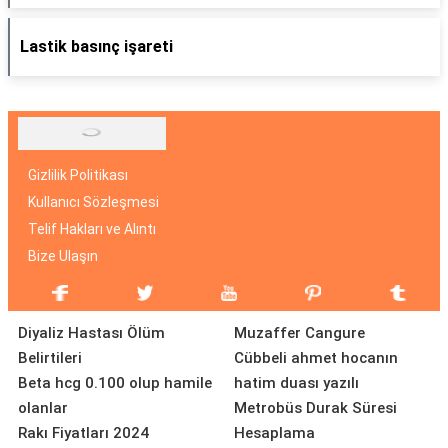
Lastik basınç işareti
Gizlilik Politikası
Kullanıcı Sözleşmesi
Telif Hakları ve Alıntı
Bize Ulaşın
Diyaliz Hastası Ölüm
Muzaffer Cangure
Belirtileri
Cübbeli ahmet hocanın
Beta hcg 0.100 olup hamile
hatim duası yazılı
olanlar
Metrobüs Durak Süresi
Rakı Fiyatları 2024
Hesaplama