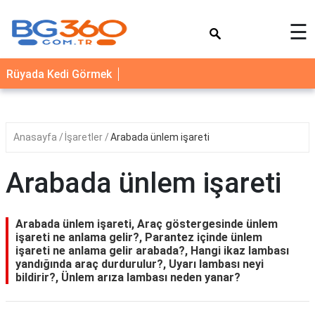
×
☰
YEMEK
Rüyada Kedi Görmek
TARİFLERİ
BİYOGRAFİ
NEDİR
Anasayfa
İşaretler
Arabada ünlem işareti
FAYDALARI
Arabada ünlem işareti
SAĞLIK
İLETİŞİM
Arabada ünlem işareti, Araç göstergesinde ünlem
işareti ne anlama gelir?, Parantez içinde ünlem
işareti ne anlama gelir arabada?, Hangi ikaz lambası
yandığında araç durdurulur?, Uyarı lambası neyi
bildirir?, Ünlem arıza lambası neden yanar?