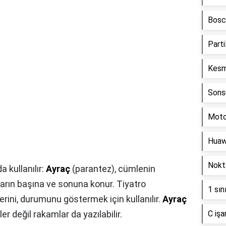
Bosch
Partil
Kesme
Sonsu
Motor
Huawe
Nokta
 kullanılır:
Ayraç
(parantez), cümlenin
ların başına ve sonuna konur. Tiyatro
1 sın
erini, durumunu göstermek için kullanılır.
Ayraç
r değil rakamlar da yazılabilir.
C işa