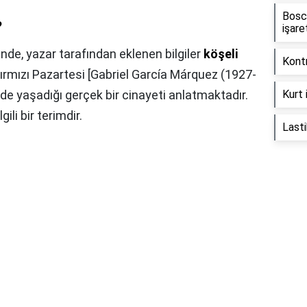
Bosc
?
işare
nde, yazar tarafından eklenen bilgiler
köşeli
Kontr
ırmızı Pazartesi [Gabriel García Márquez (1927-
e yaşadığı gerçek bir cinayeti anlatmaktadır.
Kurt 
gili bir terimdir.
Lasti