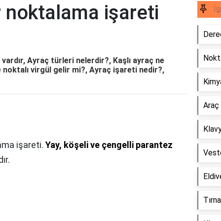
 noktalama işareti
İş
Derec
Nokta
vardır, Ayraç türleri nelerdir?, Kaşlı ayraç ne
oktalı virgül gelir mi?, Ayraç işareti nedir?,
Kimya
Araç 
Klavy
ama işareti.
Yay, köşeli ve çengelli parantez
Veste
ır.
Eldiv
Tırna