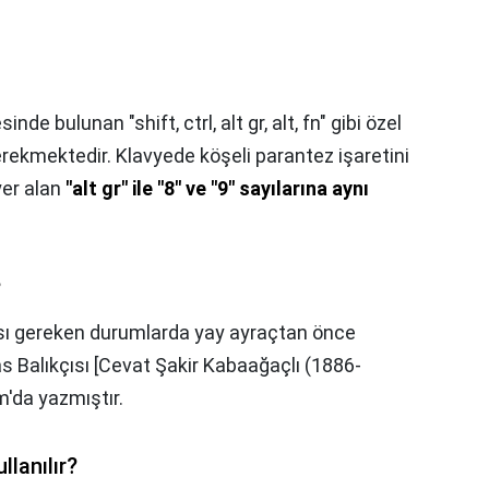
nde bulunan "shift, ctrl, alt gr, alt, fn" gibi özel
erekmektedir. Klavyede köşeli parantez işaretini
yer alan
"alt gr" ile "8" ve "9" sayılarına aynı
?
sı gereken durumlarda yay ayraçtan önce
as Balıkçısı [Cevat Şakir Kabaağaçlı (1886-
m'da yazmıştır.
llanılır?