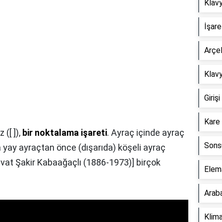
Klavy
İşare
Arçel
Klavy
Giriş
Kare 
([ ]),
bir noktalama işareti
. Ayraç içinde ayraç
Sonsu
 yay ayraçtan önce (dışarıda) köşeli ayraç
[Cevat Şakir Kabaağaçlı (1886-1973)] birçok
Elema
Araba
Klima