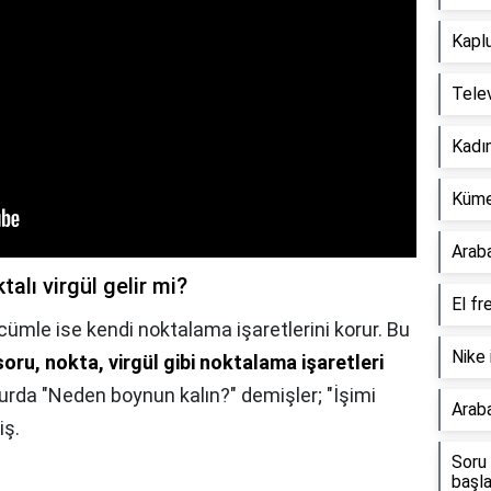
Kapl
Telev
Kadın
Küme 
Araba
alı virgül gelir mi?
El fre
 cümle ise kendi noktalama işaretlerini korur. Bu
Nike 
ru, nokta, virgül gibi noktalama işaretleri
Kurda "Neden boynun kalın?" demişler; "İşimi
Araba
iş.
Soru 
başla