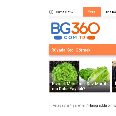
Yeni
ik Sistemleri: Akıllı Kilit ve Çelik Gövde Çözümleri
Cuma 07:57
Ödeal M
Rüyada Kedi Görmek
‹
Kapısı Güvenlik
leri: Akıllı Kilit ve Çelik
Kıvırcık Marul mu, Düz Marul
 Çözümleri..
mu Daha Faydalı?
Anasayfa
İşaretler
Hangi adda bir n