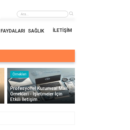
›
Ödeal Müşteri Hizmetleri
İLETİŞİM
FAYDALARI
SAĞLIK
Örnekleri
Blog
›
Profesyonel Kurumsal Mail
Bina Kapısı Güvenlik
Örnekleri - İşletmeler İçin
Sistemleri: Akıllı Kilit v
Etkili İletişim..
Gövde Çözümleri..