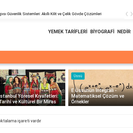
‹
üşteri Hizmetleri
YEMEK TARİFLERİ
BİYOGRAFİ
NEDİR
Üssü
E Üssünün İntegrali -
İstanbul Yöresel Kıyafetleri:
Matematiksel Çözüm ve
Tarihî ve Kültürel Bir Miras
Örnekler
oktalama işareti vardır