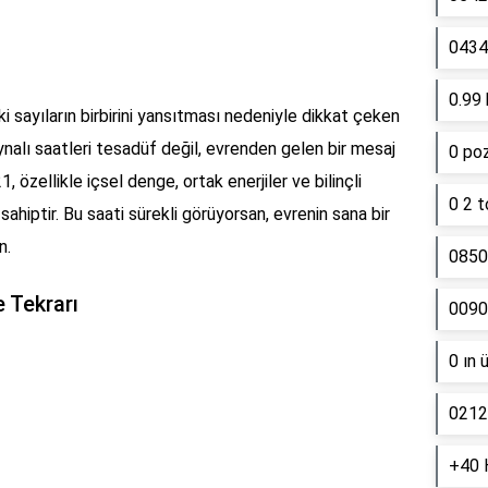
0434 
0.99 
aki sayıların birbirini yansıtması nedeniyle dikkat çeken
r aynalı saatleri tesadüf değil, evrenden gelen bir mesaj
0 poz
21, özellikle içsel denge, ortak enerjiler ve bilinçli
0 2 t
sahiptir. Bu saati sürekli görüyorsan, evrenin sana bir
n.
0850
 Tekrarı
0090
0 ın 
0212
+40 