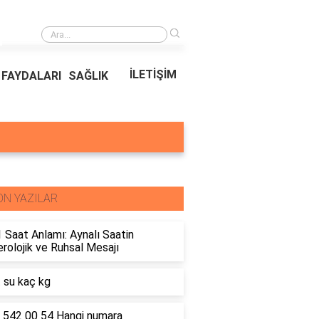
›
Ödeal Müşteri Hizmetleri
İLETİŞİM
FAYDALARI
SAĞLIK
ON YAZILAR
 Saat Anlamı: Aynalı Saatin
olojik ve Ruhsal Mesajı
t su kaç kg
 542 00 54 Hangi numara