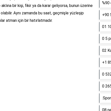
%90 e
klına bir kişi, fikir ya da karar geliyorsa, bunun üzerine
olabilir. Aynı zamanda bu saat, geçmişle yüzleşip
+90 
r atman için bir hatırlatmadır.
01 10
0 5 p
02 K
+1 85
0 53
0 26
.Spor
08 ne