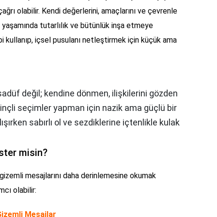
ağrı olabilir. Kendi değerlerini, amaçlarını ve çevrenle
, yaşamında tutarlılık ve bütünlük inşa etmeye
ibi kullanıp, içsel pusulanı netleştirmek için küçük ama
sadüf değil; kendine dönmen, ilişkilerini gözden
nçli seçimler yapman için nazik ama güçlü bir
şırken sabırlı ol ve sezdiklerine içtenlikle kulak
ster misin?
e gizemli mesajlarını daha derinlemesine okumak
cı olabilir:
Gizemli Mesajlar