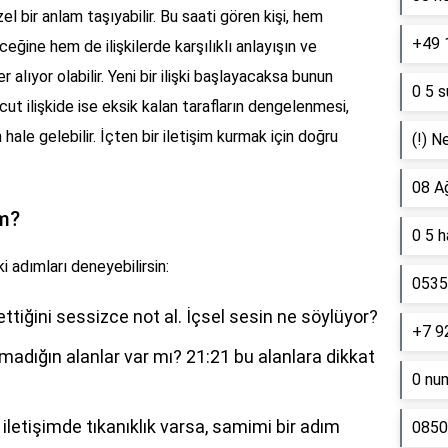
l bir anlam taşıyabilir. Bu saati gören kişi, hem
+49 
eğine hem de ilişkilerde karşılıklı anlayışın ve
alıyor olabilir. Yeni bir ilişki başlayacaksa bunun
0 5 s
t ilişkide ise eksik kalan tarafların dengelenmesi,
ale gelebilir. İçten bir iletişim kurmak için doğru
(!) N
08 A
ım?
0 5 
i adımları deneyebilirsin:
0535 
tiğini sessizce not al. İçsel sesin ne söylüyor?
+7 9
dığın alanlar var mı? 21:21 bu alanlara dikkat
0 nu
ve iletişimde tıkanıklık varsa, samimi bir adım
0850