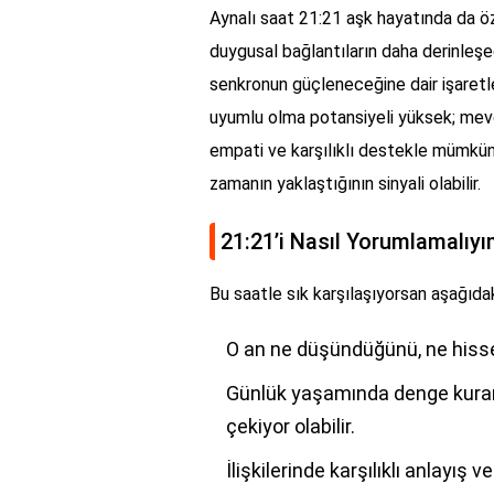
Aynalı saat 21:21 aşk hayatında da öze
duygusal bağlantıların daha derinleşec
senkronun güçleneceğine dair işaretler 
uyumlu olma potansiyeli yüksek; mevcu
empati ve karşılıklı destekle mümkün h
zamanın yaklaştığının sinyali olabilir.
21:21’i Nasıl Yorumlamalıy
Bu saatle sık karşılaşıyorsan aşağıdak
O an ne düşündüğünü, ne hisset
Günlük yaşamında denge kurama
çekiyor olabilir.
İlişkilerinde karşılıklı anlayış 