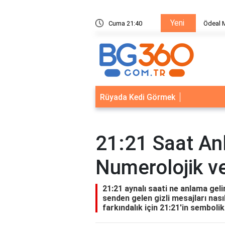
Yeni
ik Sistemleri: Akıllı Kilit ve Çelik Gövde Çözümleri
Cuma 21:40
Ödeal M
Rüyada Kedi Görmek
21:21 Saat Anl
Numerolojik v
21:21 aynalı saati ne anlama geli
senden gelen gizli mesajları nası
farkındalık için 21:21'in sembolik