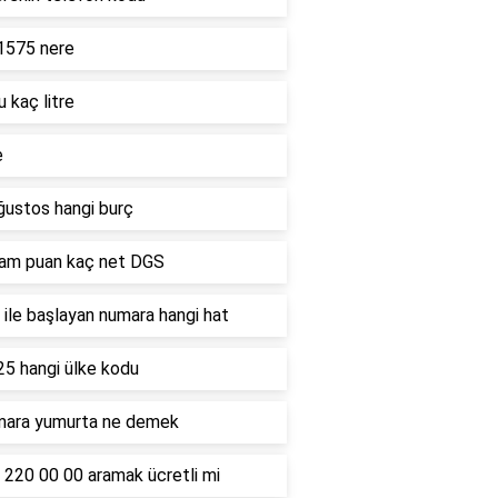
1575 nere
u kaç litre
e
ğustos hangi burç
ham puan kaç net DGS
ile başlayan numara hangi hat
25 hangi ülke kodu
mara yumurta ne demek
 220 00 00 aramak ücretli mi