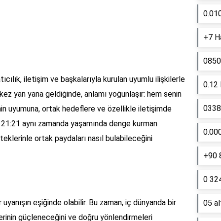
0.01
+7 Ha
0850
ıcılık, iletişim ve başkalarıyla kurulan uyumlu ilişkilerle
0.12
ki kez yan yana geldiğinde, anlamı yoğunlaşır: hem senin
0338 
nin uyumuna, ortak hedeflere ve özellikle iletişimde
er. 21:21 aynı zamanda yaşamında denge kurman
0.00
steklerinle ortak paydaları nasıl bulabileceğini
+90 
0 324
 uyanışın eşiğinde olabilir. Bu zaman, iç dünyanda bir
05 a
lerinin güçleneceğini ve doğru yönlendirmeleri