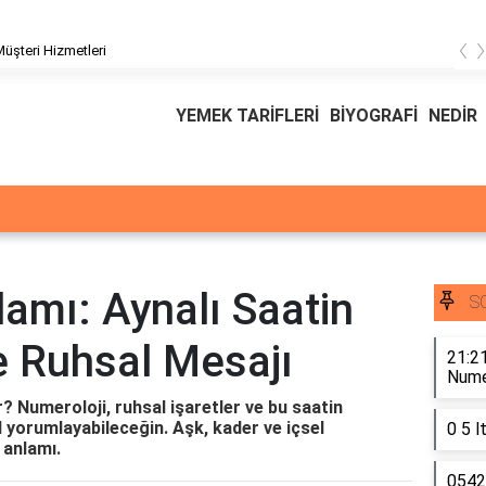
‹
üşteri Hizmetleri
YEMEK TARİFLERİ
BİYOGRAFİ
NEDİR
amı: Aynalı Saatin
S
e Ruhsal Mesajı
21:21
Numer
r? Numeroloji, ruhsal işaretler ve bu saatin
l yorumlayabileceğin. Aşk, kader ve içsel
0 5 l
 anlamı.
0542