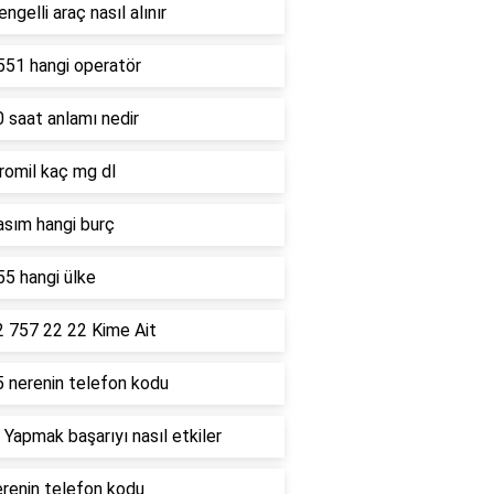
ngelli araç nasıl alınır
551 hangi operatör
 saat anlamı nedir
romil kaç mg dl
asım hangi burç
5 hangi ülke
2 757 22 22 Kime Ait
5 nerenin telefon kodu
 Yapmak başarıyı nasıl etkiler
renin telefon kodu