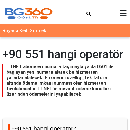
×
☰
YEMEK
Rüyada Kedi Görmek
TARİFLERİ
BİYOGRAFİ
+90 551 hangi operatör
NEDİR
FAYDALARI
TTNET aboneleri numara taşımayla ya da 0501 ile
başlayan yeni numara alarak bu hizmetten
SAĞLIK
yararlanabilecek. En önemli özelliği, tek fatura
altında ödeme imkanı sunması olan hizmetten
İLETİŞİM
faydalananlar TTNET'in mevcut ödeme kanalları
üzerinden ödemelerini yapabilecek.
+90 551 hangi operatör?