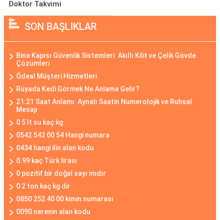
Doktor Takvimi
SON BAŞLIKLAR
Bina Kapısı Güvenlik Sistemleri: Akıllı Kilit ve Çelik Gövde
Çözümleri
Ödeal Müşteri Hizmetleri
Rüyada Kedi Görmek Ne Anlama Gelir?
21:21 Saat Anlamı: Aynalı Saatin Numerolojik ve Ruhsal
Mesajı
0 5 lt su kaç kg
0542 542 00 54 Hangi numara
0434 hangi ilin alan kodu
0.99 kaç Türk lirası
0 pozitif bir doğal sayı mıdır
0 2 ton kaç kg dir
0850 252 40 00 kimin numarası
0090 nerenin alan kodu