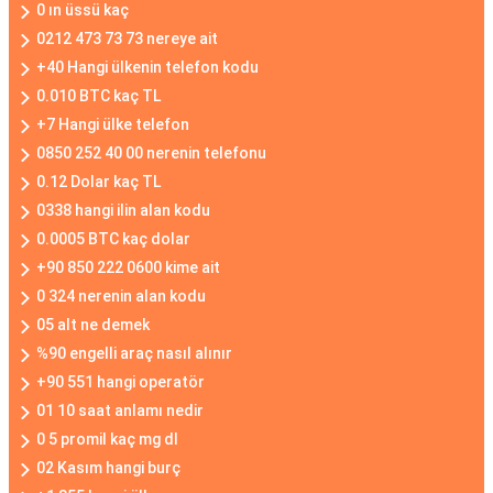
0 ın üssü kaç
0212 473 73 73 nereye ait
+40 Hangi ülkenin telefon kodu
0.010 BTC kaç TL
+7 Hangi ülke telefon
0850 252 40 00 nerenin telefonu
0.12 Dolar kaç TL
0338 hangi ilin alan kodu
0.0005 BTC kaç dolar
+90 850 222 0600 kime ait
0 324 nerenin alan kodu
05 alt ne demek
%90 engelli araç nasıl alınır
+90 551 hangi operatör
01 10 saat anlamı nedir
0 5 promil kaç mg dl
02 Kasım hangi burç