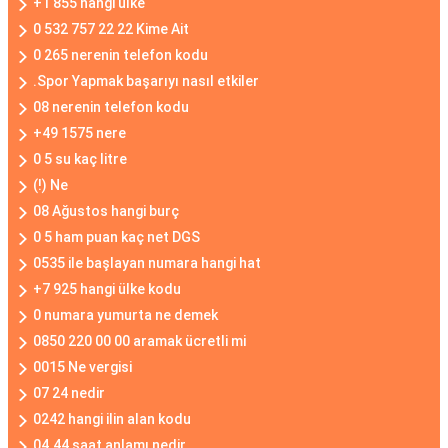
+1 855 hangi ülke
0 532 757 22 22 Kime Ait
0 265 nerenin telefon kodu
.Spor Yapmak başarıyı nasıl etkiler
08 nerenin telefon kodu
+49 1575 nere
0 5 su kaç litre
(!) Ne
08 Ağustos hangi burç
0 5 ham puan kaç net DGS
0535 ile başlayan numara hangi hat
+7 925 hangi ülke kodu
0 numara yumurta ne demek
0850 220 00 00 aramak ücretli mi
0015 Ne vergisi
07 24 nedir
0242 hangi ilin alan kodu
04.44 saat anlamı nedir