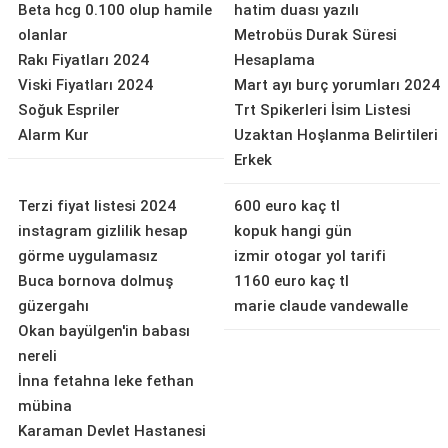
Beta hcg 0.100 olup hamile
hatim duası yazılı
olanlar
Metrobüs Durak Süresi
Rakı Fiyatları 2024
Hesaplama
Viski Fiyatları 2024
Mart ayı burç yorumları 2024
Soğuk Espriler
Trt Spikerleri İsim Listesi
Alarm Kur
Uzaktan Hoşlanma Belirtileri
Erkek
Terzi fiyat listesi 2024
600 euro kaç tl
instagram gizlilik hesap
kopuk hangi gün
görme uygulamasız
izmir otogar yol tarifi
Buca bornova dolmuş
1160 euro kaç tl
güzergahı
marie claude vandewalle
Okan bayülgen'in babası
nereli
İnna fetahna leke fethan
mübina
Karaman Devlet Hastanesi