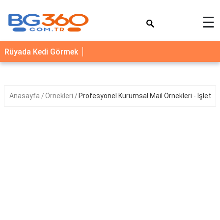
×
☰
YEMEK
Rüyada Kedi Görmek
TARİFLERİ
BİYOGRAFİ
NEDİR
Anasayfa
Örnekleri
Profesyonel Kurumsal Mail Örnekleri - İşletmele
FAYDALARI
SAĞLIK
İLETİŞİM