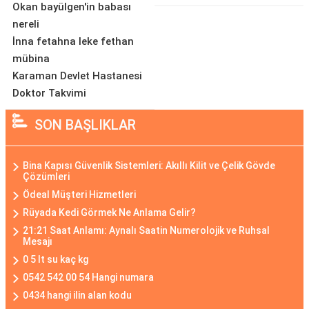
Okan bayülgen'in babası
nereli
İnna fetahna leke fethan
mübina
Karaman Devlet Hastanesi
Doktor Takvimi
SON BAŞLIKLAR
Bina Kapısı Güvenlik Sistemleri: Akıllı Kilit ve Çelik Gövde
Çözümleri
Ödeal Müşteri Hizmetleri
Rüyada Kedi Görmek Ne Anlama Gelir?
21:21 Saat Anlamı: Aynalı Saatin Numerolojik ve Ruhsal
Mesajı
0 5 lt su kaç kg
0542 542 00 54 Hangi numara
0434 hangi ilin alan kodu