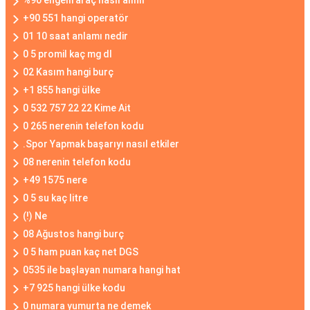
%90 engelli araç nasıl alınır
+90 551 hangi operatör
01 10 saat anlamı nedir
0 5 promil kaç mg dl
02 Kasım hangi burç
+1 855 hangi ülke
0 532 757 22 22 Kime Ait
0 265 nerenin telefon kodu
.Spor Yapmak başarıyı nasıl etkiler
08 nerenin telefon kodu
+49 1575 nere
0 5 su kaç litre
(!) Ne
08 Ağustos hangi burç
0 5 ham puan kaç net DGS
0535 ile başlayan numara hangi hat
+7 925 hangi ülke kodu
0 numara yumurta ne demek