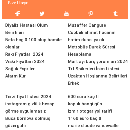
Bize Ulaşın
Diyaliz Hastası Ölüm
Muzaffer Cangure
Belirtileri
Cübbeli ahmet hocanın
Beta hcg 0.100 olup hamile
hatim duası yazılı
olanlar
Metrobüs Durak Süresi
Rakı Fiyatları 2024
Hesaplama
Viski Fiyatları 2024
Mart ayı burç yorumları 2024
Soğuk Espriler
Trt Spikerleri İsim Listesi
Alarm Kur
Uzaktan Hoşlanma Belirtileri
Erkek
Terzi fiyat listesi 2024
600 euro kaç tl
instagram gizlilik hesap
kopuk hangi gün
görme uygulamasız
izmir otogar yol tarifi
Buca bornova dolmuş
1160 euro kaç tl
güzergahı
marie claude vandewalle