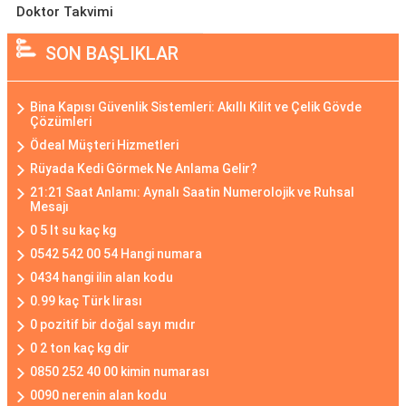
Doktor Takvimi
SON BAŞLIKLAR
Bina Kapısı Güvenlik Sistemleri: Akıllı Kilit ve Çelik Gövde
Çözümleri
Ödeal Müşteri Hizmetleri
Rüyada Kedi Görmek Ne Anlama Gelir?
21:21 Saat Anlamı: Aynalı Saatin Numerolojik ve Ruhsal
Mesajı
0 5 lt su kaç kg
0542 542 00 54 Hangi numara
0434 hangi ilin alan kodu
0.99 kaç Türk lirası
0 pozitif bir doğal sayı mıdır
0 2 ton kaç kg dir
0850 252 40 00 kimin numarası
0090 nerenin alan kodu