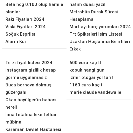
Beta hcg 0.100 olup hamile
hatim duası yazılı
olanlar
Metrobüs Durak Süresi
Rakı Fiyatları 2024
Hesaplama
Viski Fiyatları 2024
Mart ayı burç yorumları 2024
Soğuk Espriler
Trt Spikerleri İsim Listesi
Alarm Kur
Uzaktan Hoşlanma Belirtileri
Erkek
Terzi fiyat listesi 2024
600 euro kaç tl
instagram gizlilik hesap
kopuk hangi gün
görme uygulamasız
izmir otogar yol tarifi
Buca bornova dolmuş
1160 euro kaç tl
güzergahı
marie claude vandewalle
Okan bayülgen'in babası
nereli
İnna fetahna leke fethan
mübina
Karaman Devlet Hastanesi