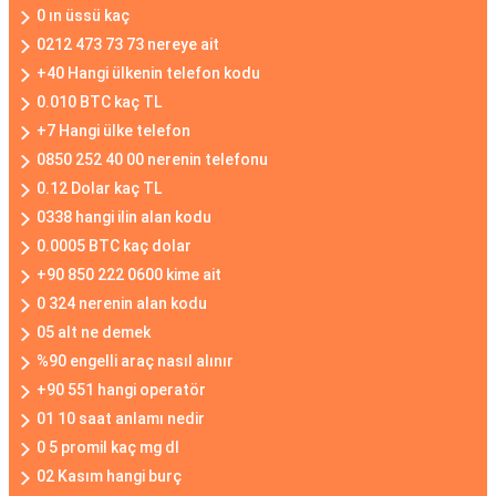
0 ın üssü kaç
0212 473 73 73 nereye ait
+40 Hangi ülkenin telefon kodu
0.010 BTC kaç TL
+7 Hangi ülke telefon
0850 252 40 00 nerenin telefonu
0.12 Dolar kaç TL
0338 hangi ilin alan kodu
0.0005 BTC kaç dolar
+90 850 222 0600 kime ait
0 324 nerenin alan kodu
05 alt ne demek
%90 engelli araç nasıl alınır
+90 551 hangi operatör
01 10 saat anlamı nedir
0 5 promil kaç mg dl
02 Kasım hangi burç