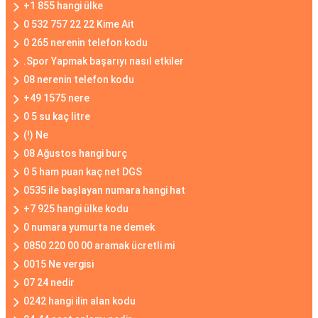
+1 855 hangi ülke
0 532 757 22 22 Kime Ait
0 265 nerenin telefon kodu
.Spor Yapmak başarıyı nasıl etkiler
08 nerenin telefon kodu
+49 1575 nere
0 5 su kaç litre
(!) Ne
08 Ağustos hangi burç
0 5 ham puan kaç net DGS
0535 ile başlayan numara hangi hat
+7 925 hangi ülke kodu
0 numara yumurta ne demek
0850 220 00 00 aramak ücretli mi
0015 Ne vergisi
07 24 nedir
0242 hangi ilin alan kodu