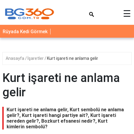
×
☰
YEMEK
Rüyada Kedi Görmek
TARİFLERİ
BİYOGRAFİ
NEDİR
Anasayfa
İşaretler
Kurt işareti ne anlama gelir
FAYDALARI
Kurt işareti ne anlama
SAĞLIK
gelir
İLETİŞİM
Kurt işareti ne anlama gelir, Kurt sembolü ne anlama
gelir?, Kurt işareti hangi partiye ait?, Kurt işareti
nereden gelir?, Bozkurt efsanesi nedir?, Kurt
kimlerin sembolü?