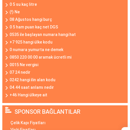
0 5 su kaç litre
(!) Ne
08 Ağustos hangi burç
0 5 ham puan kaç net DGS
0535 ile başlayan numara hangi hat
+7 925 hangi ülke kodu
0 numara yumurta ne demek
0850 220 00 00 aramak ücretli mi
0015 Ne vergisi
07 24 nedir
0242 hangi ilin alan kodu
04.44 saat anlamı nedir
+46 Hangi ülkeye ait
SPONSOR BAĞLANTILAR
Çelik Kapı Fiyatları
Viski Fiyatları