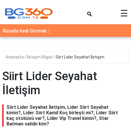
×
☰
YEMEK
Rüyada Kedi Görmek
TARİFLERİ
BİYOGRAFİ
NEDİR
Anasayfa
İletişim Bilgisi
Siirt Lider Seyahat İletişim
FAYDALARI
Siirt Lider Seyahat
SAĞLIK
İletişim
İLETİŞİM
Siirt Lider Seyahat İletişim, Lider Siirt Seyahat
kimin?, Lider Siirt Kamil Koç birleşti mi?, Lider Siirt
kaç otobüsü var?, Lider Vip Travel kimin?, Star
Batman sahibi kim?