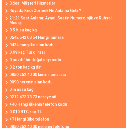
Ödeal Müşteri Hizmetleri
Rüyada Kedi Görmek Ne Anlama Gelir?
21:21 Saat Anlamı: Aynalı Saatin Numerolojik ve Ruhsal
Mesajı
0 5 lt su kaç kg
0542 542 00 54 Hangi numara
0434 hangi ilin alan kodu
0.99 kaç Türk lirası
0 pozitif bir doğal sayı mıdır
0 2 ton kaç kg dir
0850 252 40 00 kimin numarası
0090 nerenin alan kodu
0 ın üssü kaç
0212 473 73 73 nereye ait
+40 Hangi ülkenin telefon kodu
0.010 BTC kaç TL
+7 Hangi ülke telefon
0850 252 40 00 nerenin telefonu