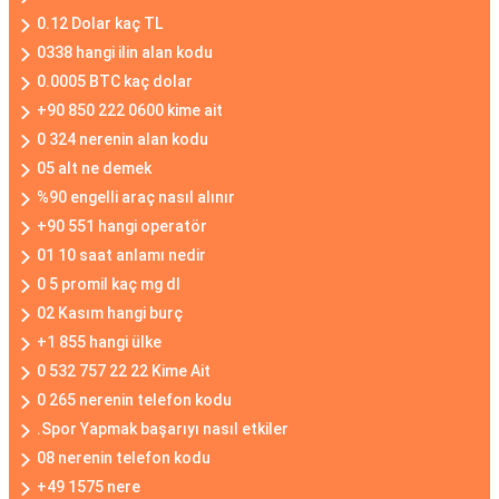
0.12 Dolar kaç TL
0338 hangi ilin alan kodu
0.0005 BTC kaç dolar
+90 850 222 0600 kime ait
0 324 nerenin alan kodu
05 alt ne demek
%90 engelli araç nasıl alınır
+90 551 hangi operatör
01 10 saat anlamı nedir
0 5 promil kaç mg dl
02 Kasım hangi burç
+1 855 hangi ülke
0 532 757 22 22 Kime Ait
0 265 nerenin telefon kodu
.Spor Yapmak başarıyı nasıl etkiler
08 nerenin telefon kodu
+49 1575 nere