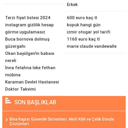
Erkek
Terzi fiyat listesi 2024
600 euro kaç tl
instagram gizlilik hesap
kopuk hangi gün
görme uygulamasız
izmir otogar yol tarifi
Buca bornova dolmuş
1160 euro kaç tl
güzergahı
marie claude vandewalle
Okan bayülgen'in babası
nereli
İnna fetahna leke fethan
mübina
Karaman Devlet Hastanesi
Doktor Takvimi
SON BAŞLIKLAR
Bina Kapısı Güvenlik Sistemleri: Akıllı Kilit ve Çelik Gövde
Çözümleri