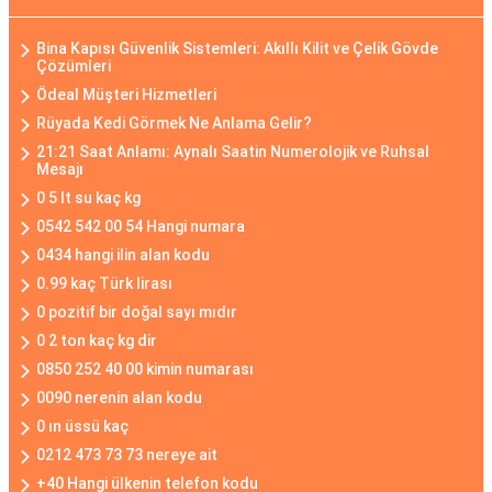
Bina Kapısı Güvenlik Sistemleri: Akıllı Kilit ve Çelik Gövde
Çözümleri
Ödeal Müşteri Hizmetleri
Rüyada Kedi Görmek Ne Anlama Gelir?
21:21 Saat Anlamı: Aynalı Saatin Numerolojik ve Ruhsal
Mesajı
0 5 lt su kaç kg
0542 542 00 54 Hangi numara
0434 hangi ilin alan kodu
0.99 kaç Türk lirası
0 pozitif bir doğal sayı mıdır
0 2 ton kaç kg dir
0850 252 40 00 kimin numarası
0090 nerenin alan kodu
0 ın üssü kaç
0212 473 73 73 nereye ait
+40 Hangi ülkenin telefon kodu