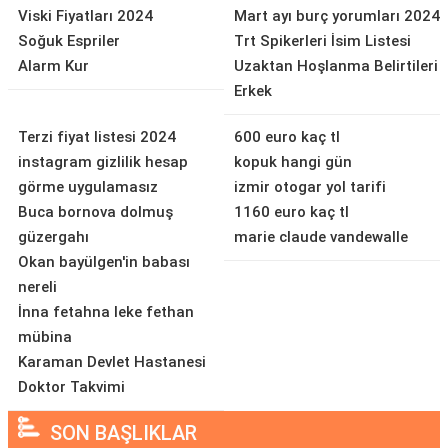
Viski Fiyatları 2024
Mart ayı burç yorumları 2024
Soğuk Espriler
Trt Spikerleri İsim Listesi
Alarm Kur
Uzaktan Hoşlanma Belirtileri
Erkek
Terzi fiyat listesi 2024
600 euro kaç tl
instagram gizlilik hesap
kopuk hangi gün
görme uygulamasız
izmir otogar yol tarifi
Buca bornova dolmuş
1160 euro kaç tl
güzergahı
marie claude vandewalle
Okan bayülgen'in babası
nereli
İnna fetahna leke fethan
mübina
Karaman Devlet Hastanesi
Doktor Takvimi
SON BAŞLIKLAR