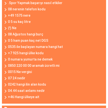
.Spor Yapmak başarıyı nasıl etkiler
08 nerenin telefon kodu
+49 1575 nere
0 5 su kaç litre
(!) Ne
08 Ağustos hangi burç
0 5 ham puan kaç net DGS
0535 ile başlayan numara hangi hat
+7 925 hangi ülke kodu
0 numara yumurta ne demek
0850 220 00 00 aramak ücretli mi
0015 Ne vergisi
07 24 nedir
0242 hangi ilin alan kodu
04.44 saat anlamı nedir
+46 Hangi ülkeye ait