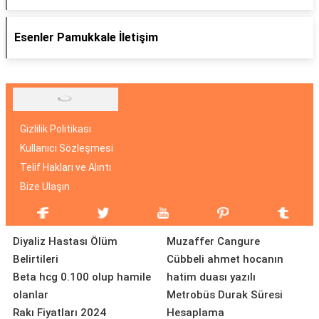
Esenler Pamukkale İletişim
Gizlilik Politikası
Kullanıcı Sözleşmesi
Telif Hakları ve Alıntı
Bize Ulaşın
Diyaliz Hastası Ölüm
Muzaffer Cangure
Belirtileri
Cübbeli ahmet hocanın
Beta hcg 0.100 olup hamile
hatim duası yazılı
olanlar
Metrobüs Durak Süresi
Rakı Fiyatları 2024
Hesaplama