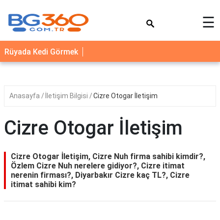
×
☰
YEMEK
Rüyada Kedi Görmek
TARİFLERİ
BİYOGRAFİ
NEDİR
Anasayfa
İletişim Bilgisi
Cizre Otogar İletişim
FAYDALARI
Cizre Otogar İletişim
SAĞLIK
İLETİŞİM
Cizre Otogar İletişim, Cizre Nuh firma sahibi kimdir?,
Özlem Cizre Nuh nerelere gidiyor?, Cizre itimat
nerenin firması?, Diyarbakır Cizre kaç TL?, Cizre
itimat sahibi kim?