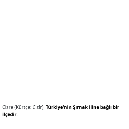
Cizre (Kürtçe: Cizîr),
Türkiye'nin Şırnak iline bağlı bir
ilçedir
.