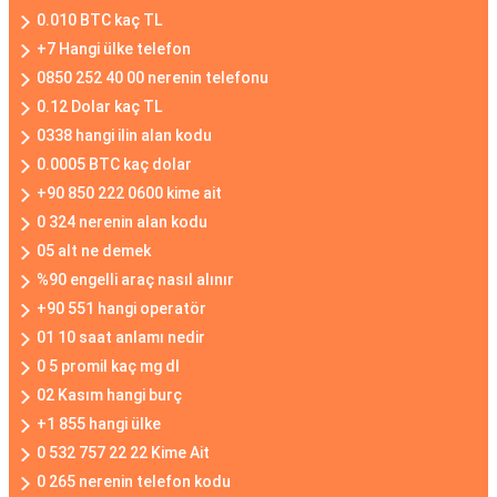
0.010 BTC kaç TL
+7 Hangi ülke telefon
0850 252 40 00 nerenin telefonu
0.12 Dolar kaç TL
0338 hangi ilin alan kodu
0.0005 BTC kaç dolar
+90 850 222 0600 kime ait
0 324 nerenin alan kodu
05 alt ne demek
%90 engelli araç nasıl alınır
+90 551 hangi operatör
01 10 saat anlamı nedir
0 5 promil kaç mg dl
02 Kasım hangi burç
+1 855 hangi ülke
0 532 757 22 22 Kime Ait
0 265 nerenin telefon kodu