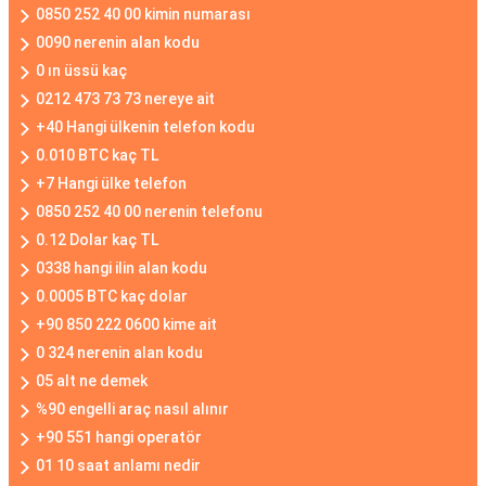
0850 252 40 00 kimin numarası
0090 nerenin alan kodu
0 ın üssü kaç
0212 473 73 73 nereye ait
+40 Hangi ülkenin telefon kodu
0.010 BTC kaç TL
+7 Hangi ülke telefon
0850 252 40 00 nerenin telefonu
0.12 Dolar kaç TL
0338 hangi ilin alan kodu
0.0005 BTC kaç dolar
+90 850 222 0600 kime ait
0 324 nerenin alan kodu
05 alt ne demek
%90 engelli araç nasıl alınır
+90 551 hangi operatör
01 10 saat anlamı nedir