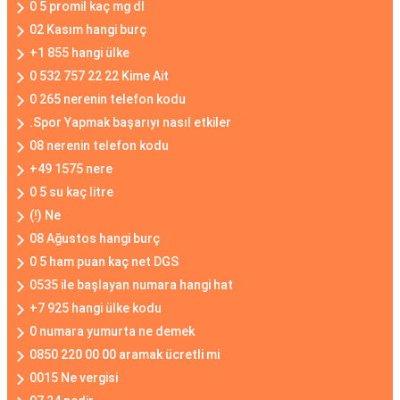
0 5 promil kaç mg dl
02 Kasım hangi burç
+1 855 hangi ülke
0 532 757 22 22 Kime Ait
0 265 nerenin telefon kodu
.Spor Yapmak başarıyı nasıl etkiler
08 nerenin telefon kodu
+49 1575 nere
0 5 su kaç litre
(!) Ne
08 Ağustos hangi burç
0 5 ham puan kaç net DGS
0535 ile başlayan numara hangi hat
+7 925 hangi ülke kodu
0 numara yumurta ne demek
0850 220 00 00 aramak ücretli mi
0015 Ne vergisi