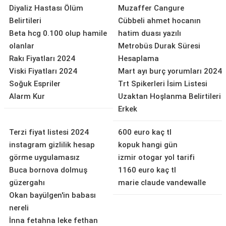
Diyaliz Hastası Ölüm
Muzaffer Cangure
Belirtileri
Cübbeli ahmet hocanın
Beta hcg 0.100 olup hamile
hatim duası yazılı
olanlar
Metrobüs Durak Süresi
Rakı Fiyatları 2024
Hesaplama
Viski Fiyatları 2024
Mart ayı burç yorumları 2024
Soğuk Espriler
Trt Spikerleri İsim Listesi
Alarm Kur
Uzaktan Hoşlanma Belirtileri
Erkek
Terzi fiyat listesi 2024
600 euro kaç tl
instagram gizlilik hesap
kopuk hangi gün
görme uygulamasız
izmir otogar yol tarifi
Buca bornova dolmuş
1160 euro kaç tl
güzergahı
marie claude vandewalle
Okan bayülgen'in babası
nereli
İnna fetahna leke fethan