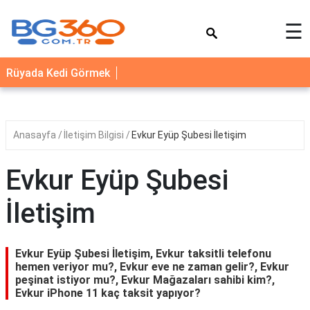
×
☰
YEMEK
Rüyada Kedi Görmek
TARİFLERİ
BİYOGRAFİ
NEDİR
Anasayfa
İletişim Bilgisi
Evkur Eyüp Şubesi İletişim
FAYDALARI
Evkur Eyüp Şubesi
SAĞLIK
İletişim
İLETİŞİM
Evkur Eyüp Şubesi İletişim, Evkur taksitli telefonu
hemen veriyor mu?, Evkur eve ne zaman gelir?, Evkur
peşinat istiyor mu?, Evkur Mağazaları sahibi kim?,
Evkur iPhone 11 kaç taksit yapıyor?