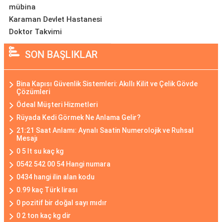
mübina
Karaman Devlet Hastanesi
Doktor Takvimi
SON BAŞLIKLAR
Bina Kapısı Güvenlik Sistemleri: Akıllı Kilit ve Çelik Gövde
Çözümleri
Ödeal Müşteri Hizmetleri
Rüyada Kedi Görmek Ne Anlama Gelir?
21:21 Saat Anlamı: Aynalı Saatin Numerolojik ve Ruhsal
Mesajı
0 5 lt su kaç kg
0542 542 00 54 Hangi numara
0434 hangi ilin alan kodu
0.99 kaç Türk lirası
0 pozitif bir doğal sayı mıdır
0 2 ton kaç kg dir