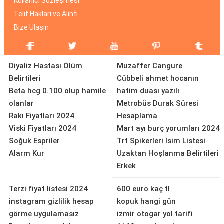
Kullanıcı Sözleşmesi
Telif Hakları ve Alıntı
Bize Ulaşın
Diyaliz Hastası Ölüm
Muzaffer Cangure
Belirtileri
Cübbeli ahmet hocanın
Beta hcg 0.100 olup hamile
hatim duası yazılı
olanlar
Metrobüs Durak Süresi
Rakı Fiyatları 2024
Hesaplama
Viski Fiyatları 2024
Mart ayı burç yorumları 2024
Soğuk Espriler
Trt Spikerleri İsim Listesi
Alarm Kur
Uzaktan Hoşlanma Belirtileri
Erkek
Terzi fiyat listesi 2024
600 euro kaç tl
instagram gizlilik hesap
kopuk hangi gün
görme uygulamasız
izmir otogar yol tarifi