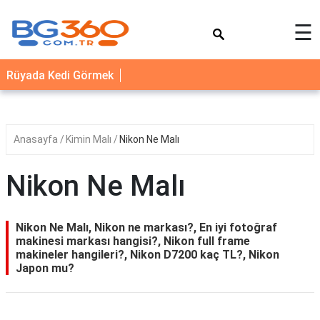
×
☰
YEMEK
Rüyada Kedi Görmek
TARİFLERİ
BİYOGRAFİ
NEDİR
Anasayfa
Kimin Malı
Nikon Ne Malı
FAYDALARI
Nikon Ne Malı
SAĞLIK
İLETİŞİM
Nikon Ne Malı, Nikon ne markası?, En iyi fotoğraf
makinesi markası hangisi?, Nikon full frame
makineler hangileri?, Nikon D7200 kaç TL?, Nikon
Japon mu?