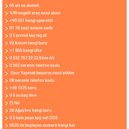
05 alt ne demek
%90 engelli araç nasıl alınır
+90 551 hangi operatör
01 10 saat anlamı nedir
0 5 promil kaç mg dl
02 Kasım hangi burç
+1 855 hangi ülke
0 532 757 22 22 Kime Ait
0 265 nerenin telefon kodu
.Spor Yapmak başarıyı nasıl etkiler
08 nerenin telefon kodu
+49 1575 nere
0 5 su kaç litre
(!) Ne
08 Ağustos hangi burç
0 5 ham puan kaç net DGS
0535 ile başlayan numara hangi hat