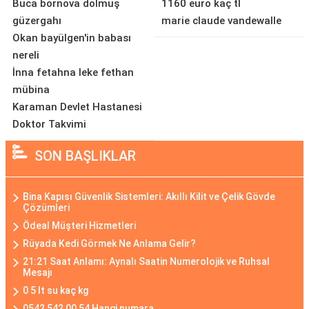
Buca bornova dolmuş
1160 euro kaç tl
güzergahı
marie claude vandewalle
Okan bayülgen'in babası
nereli
İnna fetahna leke fethan
mübina
Karaman Devlet Hastanesi
Doktor Takvimi
SON BAŞLIKLAR
Bina Kapısı Güvenlik Sistemleri: Akıllı Kilit ve Çelik Gövde
Çözümleri
Ödeal Müşteri Hizmetleri
Rüyada Kedi Görmek Ne Anlama Gelir?
21:21 Saat Anlamı: Aynalı Saatin Numerolojik ve Ruhsal
Mesajı
0 5 lt su kaç kg
0542 542 00 54 Hangi numara