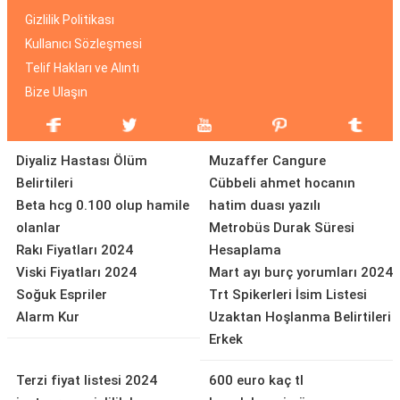
Gizlilik Politikası
Kullanıcı Sözleşmesi
Telif Hakları ve Alıntı
Bize Ulaşın
Diyaliz Hastası Ölüm
Muzaffer Cangure
Belirtileri
Cübbeli ahmet hocanın
Beta hcg 0.100 olup hamile
hatim duası yazılı
olanlar
Metrobüs Durak Süresi
Rakı Fiyatları 2024
Hesaplama
Viski Fiyatları 2024
Mart ayı burç yorumları 2024
Soğuk Espriler
Trt Spikerleri İsim Listesi
Alarm Kur
Uzaktan Hoşlanma Belirtileri
Erkek
Terzi fiyat listesi 2024
600 euro kaç tl