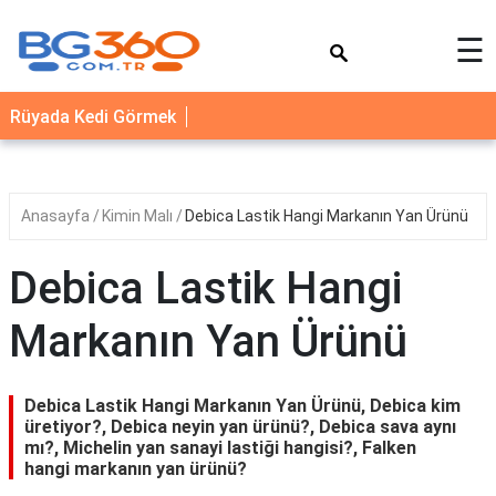
×
☰
YEMEK
Rüyada Kedi Görmek
TARİFLERİ
BİYOGRAFİ
NEDİR
Anasayfa
Kimin Malı
Debica Lastik Hangi Markanın Yan Ürünü
FAYDALARI
Debica Lastik Hangi
SAĞLIK
Markanın Yan Ürünü
İLETİŞİM
Debica Lastik Hangi Markanın Yan Ürünü, Debica kim
üretiyor?, Debica neyin yan ürünü?, Debica sava aynı
mı?, Michelin yan sanayi lastiği hangisi?, Falken
hangi markanın yan ürünü?