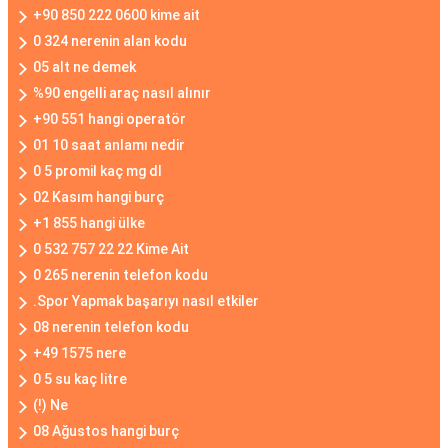
+90 850 222 0600 kime ait
0 324 nerenin alan kodu
05 alt ne demek
%90 engelli araç nasıl alınır
+90 551 hangi operatör
01 10 saat anlamı nedir
0 5 promil kaç mg dl
02 Kasım hangi burç
+1 855 hangi ülke
0 532 757 22 22 Kime Ait
0 265 nerenin telefon kodu
.Spor Yapmak başarıyı nasıl etkiler
08 nerenin telefon kodu
+49 1575 nere
0 5 su kaç litre
(!) Ne
08 Ağustos hangi burç