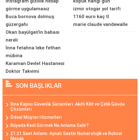
instagram gizlilik hesap
kopuk hangi gün
görme uygulamasız
izmir otogar yol tarifi
Buca bornova dolmuş
1160 euro kaç tl
güzergahı
marie claude vandewalle
Okan bayülgen'in babası
nereli
İnna fetahna leke fethan
mübina
Karaman Devlet Hastanesi
Doktor Takvimi
SON BAŞLIKLAR
Bina Kapısı Güvenlik Sistemleri: Akıllı Kilit ve Çelik Gövde
Çözümleri
Ödeal Müşteri Hizmetleri
Rüyada Kedi Görmek Ne Anlama Gelir?
21:21 Saat Anlamı: Aynalı Saatin Numerolojik ve Ruhsal
Mesajı