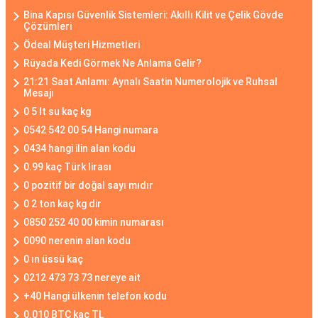
Bina Kapısı Güvenlik Sistemleri: Akıllı Kilit ve Çelik Gövde
Çözümleri
Ödeal Müşteri Hizmetleri
Rüyada Kedi Görmek Ne Anlama Gelir?
21:21 Saat Anlamı: Aynalı Saatin Numerolojik ve Ruhsal
Mesajı
0 5 lt su kaç kg
0542 542 00 54 Hangi numara
0434 hangi ilin alan kodu
0.99 kaç Türk lirası
0 pozitif bir doğal sayı mıdır
0 2 ton kaç kg dir
0850 252 40 00 kimin numarası
0090 nerenin alan kodu
0 ın üssü kaç
0212 473 73 73 nereye ait
+40 Hangi ülkenin telefon kodu
0.010 BTC kaç TL