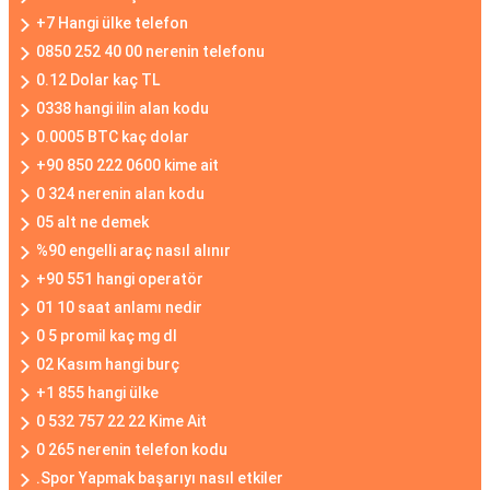
+7 Hangi ülke telefon
0850 252 40 00 nerenin telefonu
0.12 Dolar kaç TL
0338 hangi ilin alan kodu
0.0005 BTC kaç dolar
+90 850 222 0600 kime ait
0 324 nerenin alan kodu
05 alt ne demek
%90 engelli araç nasıl alınır
+90 551 hangi operatör
01 10 saat anlamı nedir
0 5 promil kaç mg dl
02 Kasım hangi burç
+1 855 hangi ülke
0 532 757 22 22 Kime Ait
0 265 nerenin telefon kodu
.Spor Yapmak başarıyı nasıl etkiler