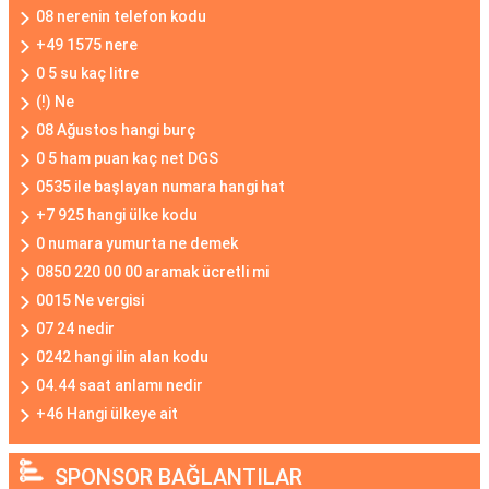
08 nerenin telefon kodu
+49 1575 nere
0 5 su kaç litre
(!) Ne
08 Ağustos hangi burç
0 5 ham puan kaç net DGS
0535 ile başlayan numara hangi hat
+7 925 hangi ülke kodu
0 numara yumurta ne demek
0850 220 00 00 aramak ücretli mi
0015 Ne vergisi
07 24 nedir
0242 hangi ilin alan kodu
04.44 saat anlamı nedir
+46 Hangi ülkeye ait
SPONSOR BAĞLANTILAR