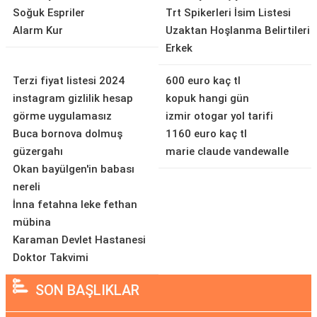
Soğuk Espriler
Trt Spikerleri İsim Listesi
Alarm Kur
Uzaktan Hoşlanma Belirtileri
Erkek
Terzi fiyat listesi 2024
600 euro kaç tl
instagram gizlilik hesap
kopuk hangi gün
görme uygulamasız
izmir otogar yol tarifi
Buca bornova dolmuş
1160 euro kaç tl
güzergahı
marie claude vandewalle
Okan bayülgen'in babası
nereli
İnna fetahna leke fethan
mübina
Karaman Devlet Hastanesi
Doktor Takvimi
SON BAŞLIKLAR