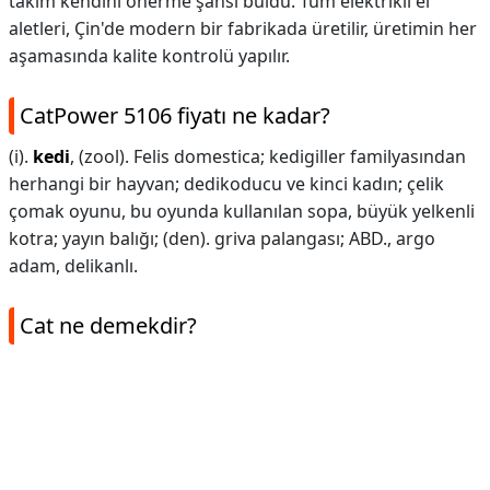
takım kendini önerme şansı buldu. Tüm elektrikli el
aletleri, Çin'de modern bir fabrikada üretilir, üretimin her
aşamasında kalite kontrolü yapılır.
CatPower 5106 fiyatı ne kadar?
(i).
kedi
, (zool). Felis domestica; kedigiller familyasından
herhangi bir hayvan; dedikoducu ve kinci kadın; çelik
çomak oyunu, bu oyunda kullanılan sopa, büyük yelkenli
kotra; yayın balığı; (den). griva palangası; ABD., argo
adam, delikanlı.
Cat ne demekdir?