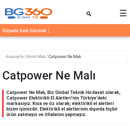
×
☰
YEMEK
Rüyada Kedi Görmek
TARİFLERİ
BİYOGRAFİ
NEDİR
Anasayfa
Kimin Malı
Catpower Ne Malı
FAYDALARI
Catpower Ne Malı
SAĞLIK
İLETİŞİM
Catpower Ne Malı, Biz Global Teknik Hırdavat olarak,
Catpower Elektirikli El Aletleri'nin Türkiye'deki
markasıyız. Kısa ve öz olarak; elektirikli el aletleri
bizim işimizdir. Elektirikli el aletlerinin dışında hiçbir
ürün satmayız ve ithalatını yapmayız.