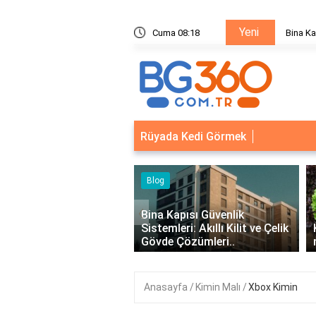
Yeni
ik Sistemleri: Akıllı Kilit ve Çelik Gövde Çözümleri
Cuma 08:18
Bina Ka
Rüyada Kedi Görmek
‹
Kapısı Güvenlik
leri: Akıllı Kilit ve Çelik
Kıvırcık Marul mu, Düz Marul
 Çözümleri..
mu Daha Faydalı?
Anasayfa
Kimin Malı
Xbox Kimin