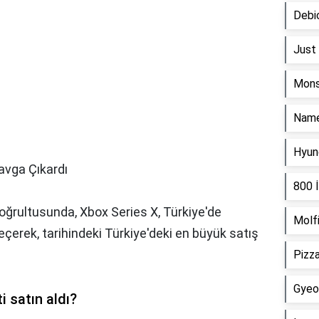
Debi
Just 
Mons
Name
Hyun
avga Çıkardı
800 İ
doğrultusunda, Xbox Series X, Türkiye'de
Molfi
çerek, tarihindeki Türkiye'deki en büyük satış
Pizza
Gyeo
i satın aldı?