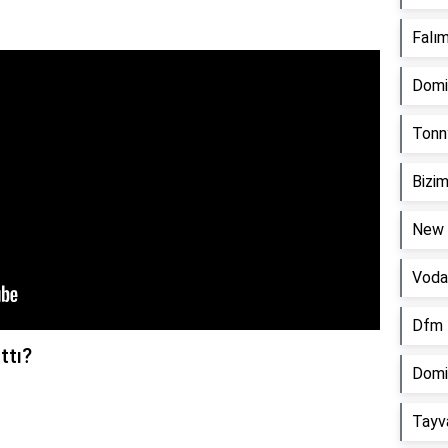
Falım
Domi
Tonn
Bizim
New 
Voda
Dfm 
ttı?
Domin
Tayv