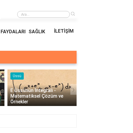
›
Ödeal Müşteri Hizmetleri
İLETİŞİM
FAYDALARI
SAĞLIK
Örnekleri
Blog
›
Profesyonel Kurumsal Mail
Bina Kapısı Güvenlik
Örnekleri - İşletmeler İçin
Sistemleri: Akıllı Kilit v
Etkili İletişim..
Gövde Çözümleri..