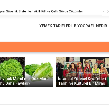
‹
pısı Güvenlik Sistemleri: Akıllı Kilit ve Çelik Gövde Çözümleri
YEMEK TARİFLERİ
BİYOGRAFİ
NEDİR
Üssü
E Üssünün İntegrali -
İstanbul Yöresel Kıyafetleri:
Matematiksel Çözüm ve
Tarihî ve Kültürel Bir Miras
Örnekler