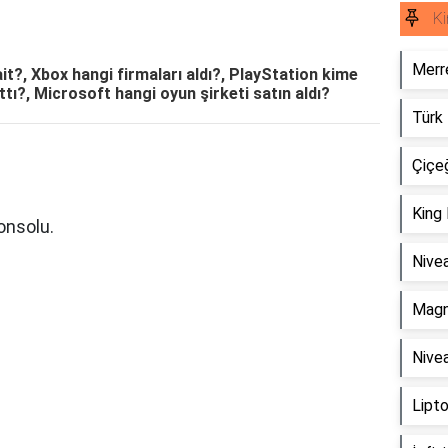
Ki
Merre
it?, Xbox hangi firmaları aldı?, PlayStation kime
tı?, Microsoft hangi oyun şirketi satın aldı?
Türk
Çiçe
King 
onsolu.
Nivea
Magn
Nivea
Lipto