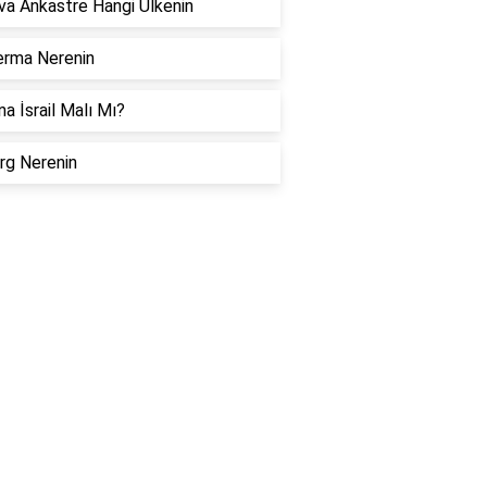
va Ankastre Hangi Ülkenin
erma Nerenin
a İsrail Malı Mı?
rg Nerenin