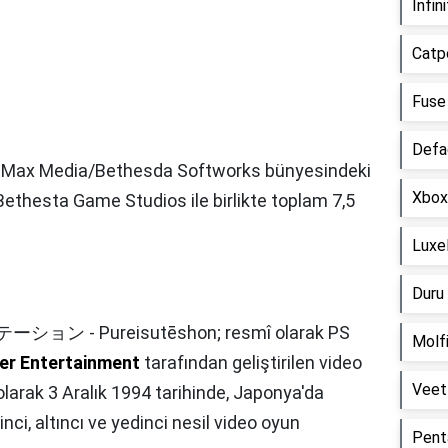
İnfin
Catp
Fuse
Defa
niMax Media/Bethesda Softworks bünyesindeki
Xbox
Bethesta Game Studios ile birlikte toplam 7,5
Luxel
Duru 
ーション - Pureisutēshon; resmî olarak PS
Molfi
r Entertainment
tarafından geliştirilen video
Veet 
olarak 3 Aralık 1994 tarihinde, Japonya'da
ci, altıncı ve yedinci nesil video oyun
Pent