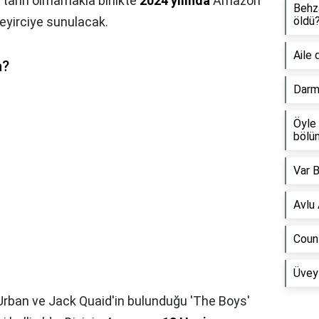
 tarih olmamakla birlikte
2024 yılında
Amazon
Behz
eyirciye sunulacak.
öldü
Aile 
n?
Darm
Öyle 
bölü
Var 
Avlu
Coun
Üvey
 Urban ve Jack Quaid'in bulunduğu 'The Boys'