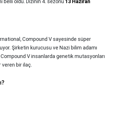
i belli oldu. Dizinin 4. sezonu
13 Haziran
rnational, Compound V sayesinde süper
tuyor. Şirketin kurucusu ve Nazi bilim adamı
n Compound V insanlarda genetik mutasyonları
veren bir ilaç.
n?