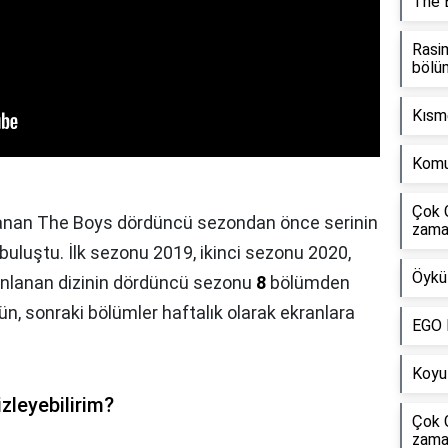
The 
Rasim
bölü
Kısm
Komu
Çok 
lanan The Boys dördüncü sezondan önce serinin
zama
 buluştu. İlk sezonu 2019, ikinci sezonu 2020,
Öykü 
ınlanan dizinin dördüncü sezonu
8
bölümden
ün, sonraki bölümler haftalık olarak ekranlara
EGO D
Koyu
zleyebilirim?
Çok 
zama