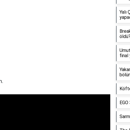
Yalı 
yapa
Brea
öldü
Umut
final
Yaka
bölü
n.
Köft
EGO 
Sarm