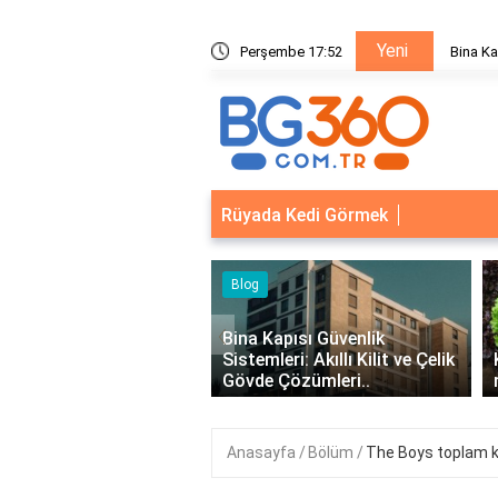
Yeni
ik Sistemleri: Akıllı Kilit ve Çelik Gövde Çözümleri
Perşembe 17:52
Bina Ka
Rüyada Kedi Görmek
‹
Kapısı Güvenlik
leri: Akıllı Kilit ve Çelik
Kıvırcık Marul mu, Düz Marul
 Çözümleri..
mu Daha Faydalı?
Anasayfa
Bölüm
The Boys toplam 