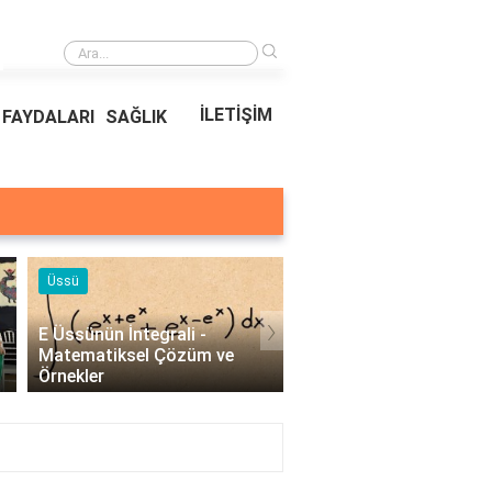
›
Ödeal Müşteri Hizmetleri
İLETİŞİM
FAYDALARI
SAĞLIK
Örnekleri
Blog
›
Profesyonel Kurumsal Mail
Bina Kapısı Güvenlik
Örnekleri - İşletmeler İçin
Sistemleri: Akıllı Kilit v
Etkili İletişim..
Gövde Çözümleri..