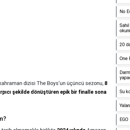
No E
Sahil
okun
20 da
One 
Darm
yapa
kahraman dizisi The Boys'un üçüncü sezonu,
8
ıcı şekilde dönüştüren epik bir finalle sona
Su k
Yalan
üm?
EGO 