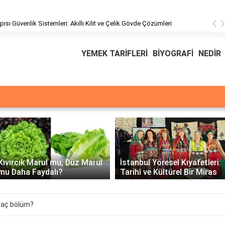
‹
pısı Güvenlik Sistemleri: Akıllı Kilit ve Çelik Gövde Çözümleri
YEMEK TARİFLERİ
BİYOGRAFİ
NEDİR
Üssü
E Üssünün İntegrali -
İstanbul Yöresel Kıyafetleri:
Matematiksel Çözüm ve
Tarihî ve Kültürel Bir Miras
Örnekler
kaç bölüm?