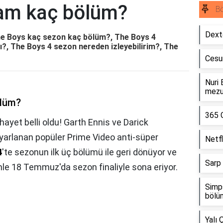
am kaç bölüm?
B
Dext
e Boys kaç sezon kaç bölüm?, The Boys 4
?, The Boys 4 sezon nereden izleyebilirim?, The
Cesu
Nuri 
mezu
ölüm?
365 
hayet belli oldu! Garth Ennis ve Darick
yarlanan popüler Prime Video anti-süper
Netfl
4
'te sezonun ilk üç bölümü ile geri dönüyor ve
Sarp
mle 18 Temmuz'da sezon finaliyle sona eriyor.
Simp
bölü
Yalı 