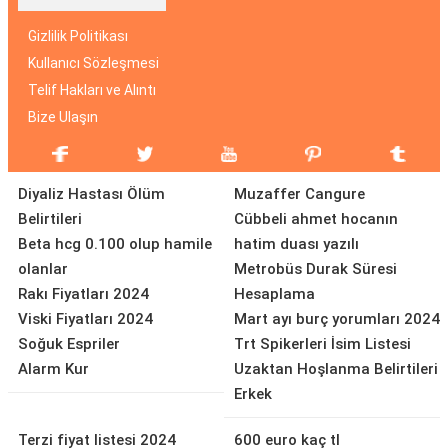
Gizlilik Politikası
Kullanıcı Sözleşmesi
Telif Hakları ve Alıntı
Bize Ulaşın
Diyaliz Hastası Ölüm
Muzaffer Cangure
Belirtileri
Cübbeli ahmet hocanın
Beta hcg 0.100 olup hamile
hatim duası yazılı
olanlar
Metrobüs Durak Süresi
Rakı Fiyatları 2024
Hesaplama
Viski Fiyatları 2024
Mart ayı burç yorumları 2024
Soğuk Espriler
Trt Spikerleri İsim Listesi
Alarm Kur
Uzaktan Hoşlanma Belirtileri
Erkek
Terzi fiyat listesi 2024
600 euro kaç tl