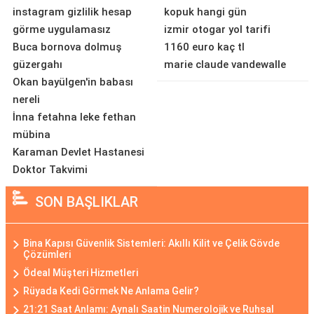
instagram gizlilik hesap
kopuk hangi gün
görme uygulamasız
izmir otogar yol tarifi
Buca bornova dolmuş
1160 euro kaç tl
güzergahı
marie claude vandewalle
Okan bayülgen'in babası
nereli
İnna fetahna leke fethan
mübina
Karaman Devlet Hastanesi
Doktor Takvimi
SON BAŞLIKLAR
Bina Kapısı Güvenlik Sistemleri: Akıllı Kilit ve Çelik Gövde
Çözümleri
Ödeal Müşteri Hizmetleri
Rüyada Kedi Görmek Ne Anlama Gelir?
21:21 Saat Anlamı: Aynalı Saatin Numerolojik ve Ruhsal