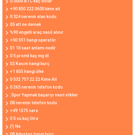
0.0005 BTC kaç dolar
+90 850 222 0600 kime ait
0 324 nerenin alan kodu
05 alt ne demek
%90 engelli araç nasıl alınır
+90 551 hangi operatör
01 10 saat anlamı nedir
0 5 promil kaç mg dl
02 Kasım hangi burç
+1 855 hangi ülke
0 532 757 22 22 Kime Ait
0 265 nerenin telefon kodu
.Spor Yapmak başarıyı nasıl etkiler
08 nerenin telefon kodu
+49 1575 nere
0 5 su kaç litre
(!) Ne
08 Ağustos hangi burç