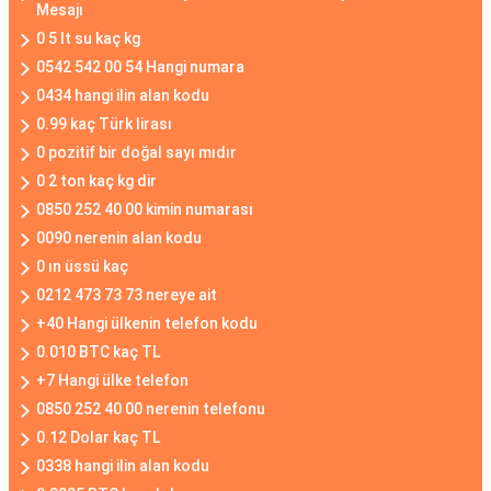
Mesajı
0 5 lt su kaç kg
0542 542 00 54 Hangi numara
0434 hangi ilin alan kodu
0.99 kaç Türk lirası
0 pozitif bir doğal sayı mıdır
0 2 ton kaç kg dir
0850 252 40 00 kimin numarası
0090 nerenin alan kodu
0 ın üssü kaç
0212 473 73 73 nereye ait
+40 Hangi ülkenin telefon kodu
0.010 BTC kaç TL
+7 Hangi ülke telefon
0850 252 40 00 nerenin telefonu
0.12 Dolar kaç TL
0338 hangi ilin alan kodu