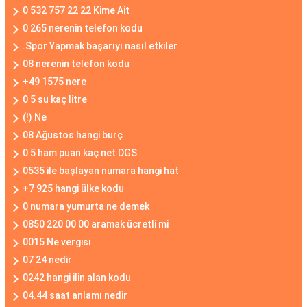
0 532 757 22 22 Kime Ait
0 265 nerenin telefon kodu
.Spor Yapmak başarıyı nasıl etkiler
08 nerenin telefon kodu
+49 1575 nere
0 5 su kaç litre
(!) Ne
08 Ağustos hangi burç
0 5 ham puan kaç net DGS
0535 ile başlayan numara hangi hat
+7 925 hangi ülke kodu
0 numara yumurta ne demek
0850 220 00 00 aramak ücretli mi
0015 Ne vergisi
07 24 nedir
0242 hangi ilin alan kodu
04.44 saat anlamı nedir