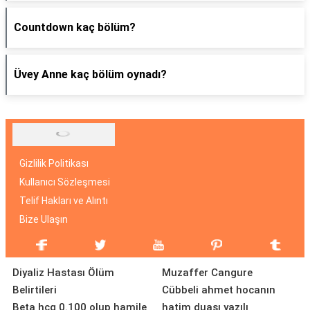
Countdown kaç bölüm?
Üvey Anne kaç bölüm oynadı?
Gizlilik Politikası
Kullanıcı Sözleşmesi
Telif Hakları ve Alıntı
Bize Ulaşın
Diyaliz Hastası Ölüm
Muzaffer Cangure
Belirtileri
Cübbeli ahmet hocanın
Beta hcg 0.100 olup hamile
hatim duası yazılı