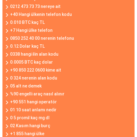
0212 473 73 73 nereye ait
+40 Hangi ülkenin telefon kodu
0.010 BTC kaç TL
+7 Hangi ülke telefon
0850 252 40 00 nerenin telefonu
0.12 Dolar kaç TL
0338 hangi ilin alan kodu
0.0005 BTC kaç dolar
+90 850 222 0600 kime ait
0 324 nerenin alan kodu
05 alt ne demek
%90 engelli araç nasıl alınır
+90 551 hangi operatör
01 10 saat anlamı nedir
0 5 promil kaç mg dl
02 Kasım hangi burç
+1 855 hangi ülke