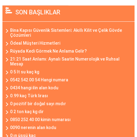
SON BAŞLIKLAR
Bina Kapısı Güvenlik Sistemleri: Akıllı Kilit ve Çelik Gövde
Çözümleri
Ödeal Müşteri Hizmetleri
Rüyada Kedi Görmek Ne Anlama Gelir?
21:21 Saat Anlamı: Aynalı Saatin Numerolojik ve Ruhsal
Mesajı
0 5 lt su kaç kg
0542 542 00 54 Hangi numara
0434 hangi ilin alan kodu
0.99 kaç Türk lirası
0 pozitif bir doğal sayı mıdır
0 2 ton kaç kg dir
0850 252 40 00 kimin numarası
0090 nerenin alan kodu
0 ın üssü kaç