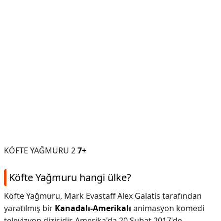
KÖFTE YAĞMURU 2
7+
Köfte Yağmuru hangi ülke?
Köfte Yağmuru, Mark Evastaff Alex Galatis tarafından
yaratılmış bir
Kanadalı-Amerikalı
animasyon komedi
televizyon dizisidir. Amerika'da 20 Şubat 2017'de,