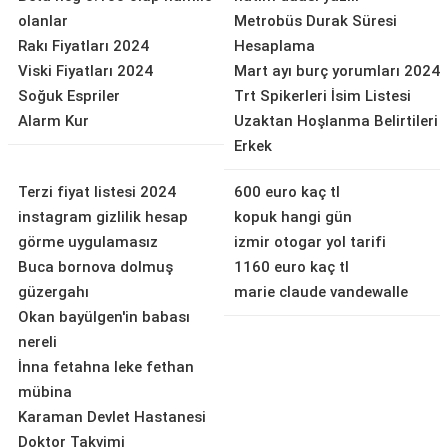
olanlar
Metrobüs Durak Süresi
Rakı Fiyatları 2024
Hesaplama
Viski Fiyatları 2024
Mart ayı burç yorumları 2024
Soğuk Espriler
Trt Spikerleri İsim Listesi
Alarm Kur
Uzaktan Hoşlanma Belirtileri
Erkek
Terzi fiyat listesi 2024
600 euro kaç tl
instagram gizlilik hesap
kopuk hangi gün
görme uygulamasız
izmir otogar yol tarifi
Buca bornova dolmuş
1160 euro kaç tl
güzergahı
marie claude vandewalle
Okan bayülgen'in babası
nereli
İnna fetahna leke fethan
mübina
Karaman Devlet Hastanesi
Doktor Takvimi