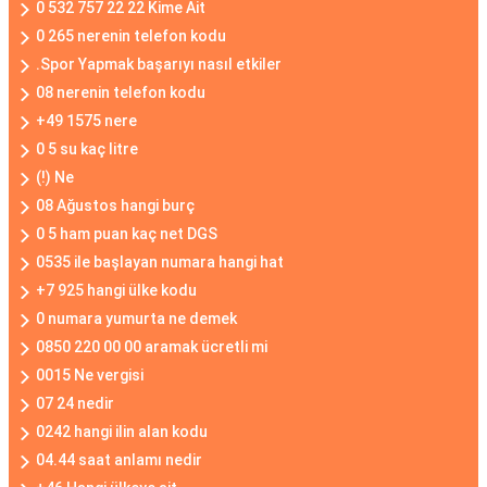
0 532 757 22 22 Kime Ait
0 265 nerenin telefon kodu
.Spor Yapmak başarıyı nasıl etkiler
08 nerenin telefon kodu
+49 1575 nere
0 5 su kaç litre
(!) Ne
08 Ağustos hangi burç
0 5 ham puan kaç net DGS
0535 ile başlayan numara hangi hat
+7 925 hangi ülke kodu
0 numara yumurta ne demek
0850 220 00 00 aramak ücretli mi
0015 Ne vergisi
07 24 nedir
0242 hangi ilin alan kodu
04.44 saat anlamı nedir