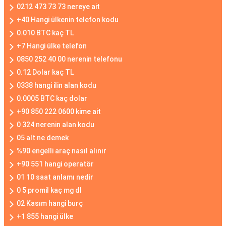
0212 473 73 73 nereye ait
+40 Hangi ülkenin telefon kodu
0.010 BTC kaç TL
+7 Hangi ülke telefon
0850 252 40 00 nerenin telefonu
0.12 Dolar kaç TL
0338 hangi ilin alan kodu
0.0005 BTC kaç dolar
+90 850 222 0600 kime ait
0 324 nerenin alan kodu
05 alt ne demek
%90 engelli araç nasıl alınır
+90 551 hangi operatör
01 10 saat anlamı nedir
0 5 promil kaç mg dl
02 Kasım hangi burç
+1 855 hangi ülke