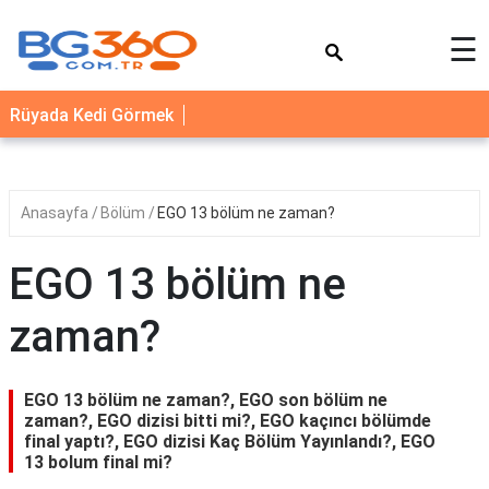
×
☰
YEMEK
Rüyada Kedi Görmek
TARİFLERİ
BİYOGRAFİ
NEDİR
Anasayfa
Bölüm
EGO 13 bölüm ne zaman?
FAYDALARI
EGO 13 bölüm ne
SAĞLIK
zaman?
İLETİŞİM
EGO 13 bölüm ne zaman?, EGO son bölüm ne
zaman?, EGO dizisi bitti mi?, EGO kaçıncı bölümde
final yaptı?, EGO dizisi Kaç Bölüm Yayınlandı?, EGO
13 bolum final mi?