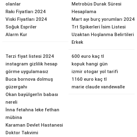
olanlar
Metrobüs Durak Süresi
Rakı Fiyatları 2024
Hesaplama
Viski Fiyatları 2024
Mart ayı burç yorumları 2024
Soğuk Espriler
Trt Spikerleri İsim Listesi
Alarm Kur
Uzaktan Hoşlanma Belirtileri
Erkek
Terzi fiyat listesi 2024
600 euro kaç tl
instagram gizlilik hesap
kopuk hangi gün
görme uygulamasız
izmir otogar yol tarifi
Buca bornova dolmuş
1160 euro kaç tl
güzergahı
marie claude vandewalle
Okan bayülgen'in babası
nereli
İnna fetahna leke fethan
mübina
Karaman Devlet Hastanesi
Doktor Takvimi