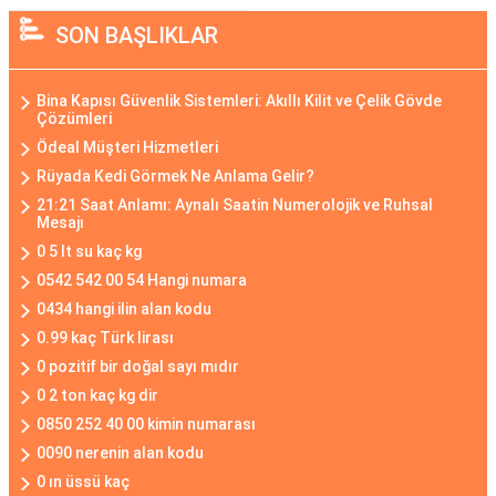
SON BAŞLIKLAR
Bina Kapısı Güvenlik Sistemleri: Akıllı Kilit ve Çelik Gövde
Çözümleri
Ödeal Müşteri Hizmetleri
Rüyada Kedi Görmek Ne Anlama Gelir?
21:21 Saat Anlamı: Aynalı Saatin Numerolojik ve Ruhsal
Mesajı
0 5 lt su kaç kg
0542 542 00 54 Hangi numara
0434 hangi ilin alan kodu
0.99 kaç Türk lirası
0 pozitif bir doğal sayı mıdır
0 2 ton kaç kg dir
0850 252 40 00 kimin numarası
0090 nerenin alan kodu
0 ın üssü kaç