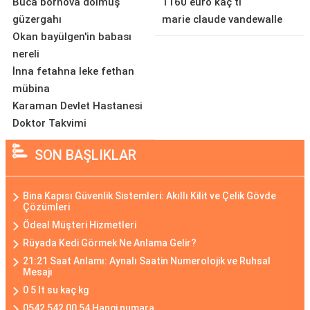
Buca bornova dolmuş
1160 euro kaç tl
güzergahı
marie claude vandewalle
Okan bayülgen'in babası
nereli
İnna fetahna leke fethan
mübina
Karaman Devlet Hastanesi
Doktor Takvimi
SON BAŞLIKLAR
Bina Kapısı Güvenlik Sistemleri: Akıllı Kilit ve Çelik Gövde
Çözümleri
Ödeal Müşteri Hizmetleri
Rüyada Kedi Görmek Ne Anlama Gelir?
21:21 Saat Anlamı: Aynalı Saatin Numerolojik ve Ruhsal
Mesajı
0 5 lt su kaç kg
0542 542 00 54 Hangi numara