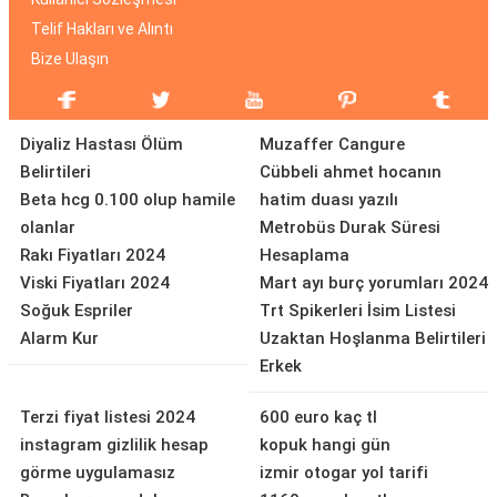
Telif Hakları ve Alıntı
Bize Ulaşın
Diyaliz Hastası Ölüm
Muzaffer Cangure
Belirtileri
Cübbeli ahmet hocanın
Beta hcg 0.100 olup hamile
hatim duası yazılı
olanlar
Metrobüs Durak Süresi
Rakı Fiyatları 2024
Hesaplama
Viski Fiyatları 2024
Mart ayı burç yorumları 2024
Soğuk Espriler
Trt Spikerleri İsim Listesi
Alarm Kur
Uzaktan Hoşlanma Belirtileri
Erkek
Terzi fiyat listesi 2024
600 euro kaç tl
instagram gizlilik hesap
kopuk hangi gün
görme uygulamasız
izmir otogar yol tarifi