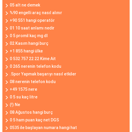
05 alt ne demek
%90 engelli araç nasıl alınır
+90 551 hangi operatör
01 10 saat anlamı nedir
0 5 promil kaç mg dl
02 Kasım hangi burç
+1 855 hangi ülke
0 532 757 22 22 Kime Ait
0 265 nerenin telefon kodu
.Spor Yapmak başarıyı nasıl etkiler
08 nerenin telefon kodu
+49 1575 nere
0 5 su kaç litre
(!) Ne
08 Ağustos hangi burç
0 5 ham puan kaç net DGS
0535 ile başlayan numara hangi hat