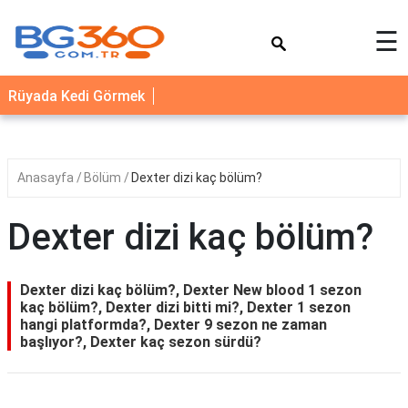
×
☰
YEMEK
Rüyada Kedi Görmek
TARİFLERİ
BİYOGRAFİ
NEDİR
Anasayfa
Bölüm
Dexter dizi kaç bölüm?
FAYDALARI
Dexter dizi kaç bölüm?
SAĞLIK
İLETİŞİM
Dexter dizi kaç bölüm?, Dexter New blood 1 sezon
kaç bölüm?, Dexter dizi bitti mi?, Dexter 1 sezon
hangi platformda?, Dexter 9 sezon ne zaman
başlıyor?, Dexter kaç sezon sürdü?