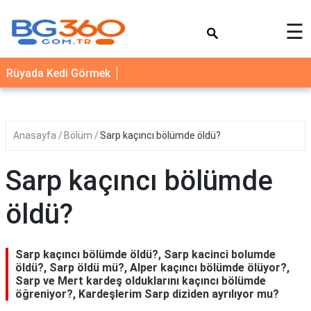
×
☰
YEMEK
Rüyada Kedi Görmek
TARİFLERİ
BİYOGRAFİ
NEDİR
Anasayfa
Bölüm
Sarp kaçıncı bölümde öldü?
FAYDALARI
Sarp kaçıncı bölümde
SAĞLIK
öldü?
İLETİŞİM
Sarp kaçıncı bölümde öldü?, Sarp kacinci bolumde
öldü?, Sarp öldü mü?, Alper kaçıncı bölümde ölüyor?,
Sarp ve Mert kardeş olduklarını kaçıncı bölümde
öğreniyor?, Kardeşlerim Sarp diziden ayrılıyor mu?