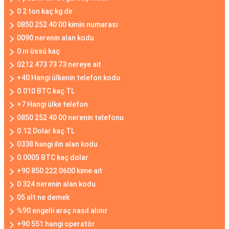
0 2 ton kaç kg dir
0850 252 40 00 kimin numarası
0090 nerenin alan kodu
0 ın üssü kaç
0212 473 73 73 nereye ait
+40 Hangi ülkenin telefon kodu
0.010 BTC kaç TL
+7 Hangi ülke telefon
0850 252 40 00 nerenin telefonu
0.12 Dolar kaç TL
0338 hangi ilin alan kodu
0.0005 BTC kaç dolar
+90 850 222 0600 kime ait
0 324 nerenin alan kodu
05 alt ne demek
%90 engelli araç nasıl alınır
+90 551 hangi operatör