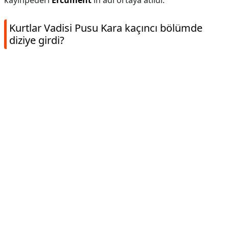
kayınpederi
Ercüment
'in adı ortaya atıldı.
Kurtlar Vadisi Pusu Kara kaçıncı bölümde
diziye girdi?