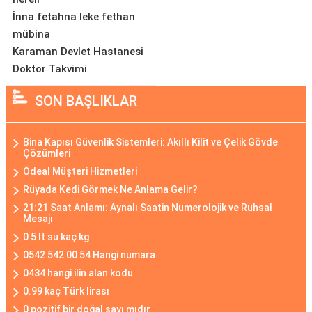
İnna fetahna leke fethan
mübina
Karaman Devlet Hastanesi
Doktor Takvimi
SON BAŞLIKLAR
Bina Kapısı Güvenlik Sistemleri: Akıllı Kilit ve Çelik Gövde
Çözümleri
Ödeal Müşteri Hizmetleri
Rüyada Kedi Görmek Ne Anlama Gelir?
21:21 Saat Anlamı: Aynalı Saatin Numerolojik ve Ruhsal
Mesajı
0 5 lt su kaç kg
0542 542 00 54 Hangi numara
0434 hangi ilin alan kodu
0.99 kaç Türk lirası
0 pozitif bir doğal sayı mıdır