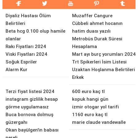
Diyaliz Hastası Ölüm
Muzaffer Cangure
Belirtileri
Cübbeli ahmet hocanın
Beta hcg 0.100 olup hamile
hatim duası yazılı
olanlar
Metrobüs Durak Süresi
Rakı Fiyatları 2024
Hesaplama
Viski Fiyatları 2024
Mart ayı burç yorumları 2024
Soğuk Espriler
Trt Spikerleri İsim Listesi
Alarm Kur
Uzaktan Hoşlanma Belirtileri
Erkek
Terzi fiyat listesi 2024
600 euro kaç tl
instagram gizlilik hesap
kopuk hangi gün
görme uygulamasız
izmir otogar yol tarifi
Buca bornova dolmuş
1160 euro kaç tl
güzergahı
marie claude vandewalle
Okan bayülgen'in babası
nereli