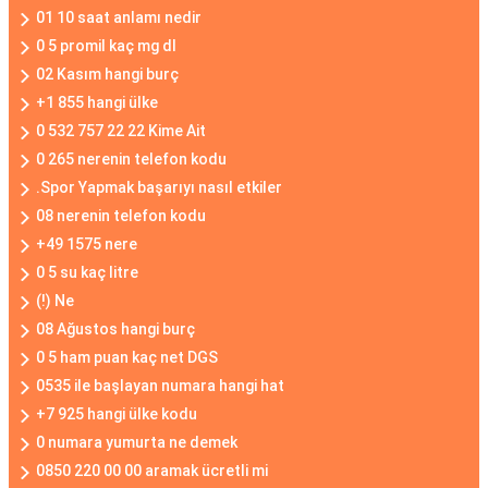
01 10 saat anlamı nedir
0 5 promil kaç mg dl
02 Kasım hangi burç
+1 855 hangi ülke
0 532 757 22 22 Kime Ait
0 265 nerenin telefon kodu
.Spor Yapmak başarıyı nasıl etkiler
08 nerenin telefon kodu
+49 1575 nere
0 5 su kaç litre
(!) Ne
08 Ağustos hangi burç
0 5 ham puan kaç net DGS
0535 ile başlayan numara hangi hat
+7 925 hangi ülke kodu
0 numara yumurta ne demek
0850 220 00 00 aramak ücretli mi