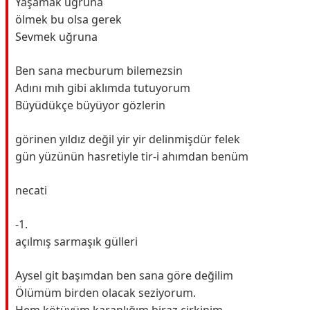
Yaşamak uğruna
ölmek bu olsa gerek
Sevmek uğruna
Ben sana mecburum bilemezsin
Adını mıh gibi aklımda tutuyorum
Büyüdükçe büyüyor gözlerin
görinen yıldız değil yir yir delinmişdür felek
gün yüzünün hasretiyle tir-i ahımdan benüm
necati
-1.
açılmış sarmaşık gülleri
Aysel git başımdan ben sana göre değilim
Ölümüm birden olacak seziyorum.