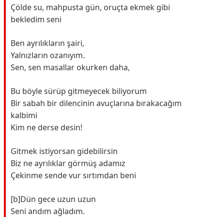
Çölde su, mahpusta gün, oruçta ekmek gibi
bekledim seni
Ben ayrılıkların şairi,
Yalnızların ozanıyım.
Sen, sen masallar okurken daha,
Bu böyle sürüp gitmeyecek biliyorum
Bir sabah bir dilencinin avuçlarına bırakacağım
kalbimi
Kim ne derse desin!
Gitmek istiyorsan gidebilirsin
Biz ne ayrılıklar görmüş adamız
Çekinme sende vur sırtımdan beni
[b]Dün gece uzun uzun
Seni andım ağladım.