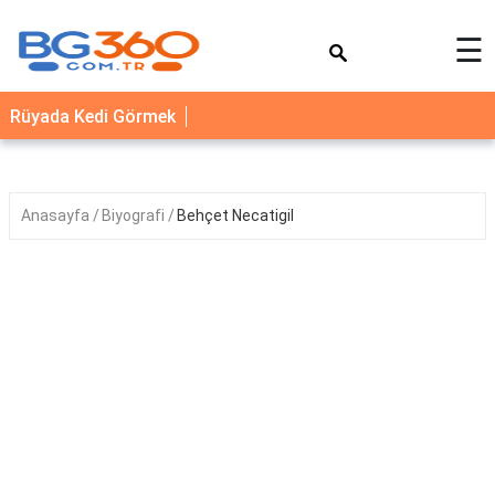
×
☰
YEMEK
Rüyada Kedi Görmek
TARİFLERİ
BİYOGRAFİ
NEDİR
Anasayfa
Biyografi
Behçet Necatigil
FAYDALARI
SAĞLIK
İLETİŞİM