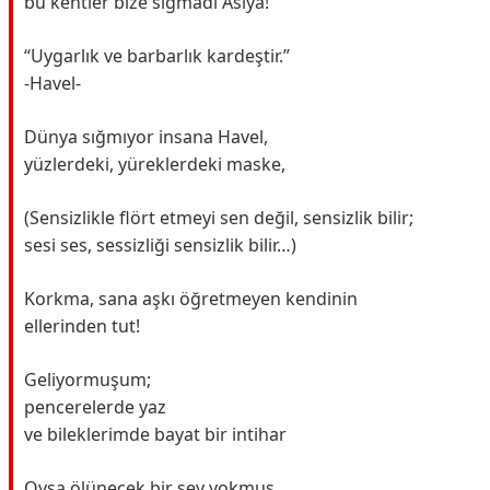
bu kentler bize sığmadı Asiya!
“Uygarlık ve barbarlık kardeştir.”
-Havel-
Dünya sığmıyor insana Havel,
yüzlerdeki, yüreklerdeki maske,
(Sensizlikle flört etmeyi sen değil, sensizlik bilir;
sesi ses, sessizliği sensizlik bilir…)
Korkma, sana aşkı öğretmeyen kendinin
ellerinden tut!
Geliyormuşum;
pencerelerde yaz
ve bileklerimde bayat bir intihar
Oysa ölünecek bir şey yokmuş,