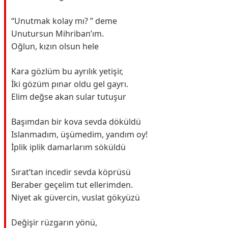
“Unutmak kolay mı? ” deme
Unutursun Mihriban’ım.
Oğlun, kızın olsun hele
Kara gözlüm bu ayrılık yetişir,
İki gözüm pınar oldu gel gayrı.
Elim değse akan sular tutuşur
Başımdan bir kova sevda döküldü
Islanmadım, üşümedim, yandım oy!
İplik iplik damarlarım söküldü
Sırat’tan incedir sevda köprüsü
Beraber geçelim tut ellerimden.
Niyet ak güvercin, vuslat gökyüzü
Değişir rüzgarın yönü,