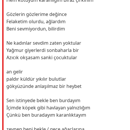
Hem kötüyüm karanlığım biraz çirkinim
Gözlerin gözlerime değince
Felaketim olurdu, ağlardım
Beni sevmiyordun, bilirdim
Ne kadınlar sevdim zaten yoktular
Yağmur giyerlerdi sonbaharla bir
Azıcık okşasam sanki çocuktular
an gelir
paldır küldür yıkılır bulutlar
gökyüzünde anlaşılmaz bir heybet
Sen istinyede bekle ben burdayım
İçimde köpek gibi havlayan yalnızlığım
Çünkü ben buradayım karanlıktayım
zeynep beni bekle / gece ağaçlarına