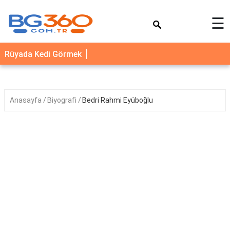
×
☰
YEMEK
Rüyada Kedi Görmek
TARİFLERİ
BİYOGRAFİ
NEDİR
Anasayfa
Biyografi
Bedri Rahmi Eyüboğlu
FAYDALARI
SAĞLIK
İLETİŞİM