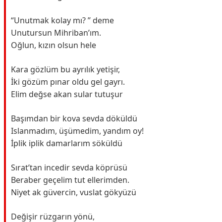
“Unutmak kolay mı? ” deme
Unutursun Mihriban’ım.
Oğlun, kızın olsun hele
Kara gözlüm bu ayrılık yetişir,
İki gözüm pınar oldu gel gayrı.
Elim değse akan sular tutuşur
Başımdan bir kova sevda döküldü
Islanmadım, üşümedim, yandım oy!
İplik iplik damarlarım söküldü
Sırat’tan incedir sevda köprüsü
Beraber geçelim tut ellerimden.
Niyet ak güvercin, vuslat gökyüzü
Değişir rüzgarın yönü,