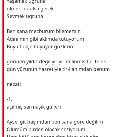
Yaşamak uğruna
ölmek bu olsa gerek
Sevmek uğruna
Ben sana mecburum bilemezsin
Adını mıh gibi aklımda tutuyorum
Büyüdükçe büyüyor gözlerin
görinen yıldız değil yir yir delinmişdür felek
gün yüzünün hasretiyle tir-i ahımdan benüm
necati
-1.
açılmış sarmaşık gülleri
Aysel git başımdan ben sana göre değilim
Ölümüm birden olacak seziyorum.