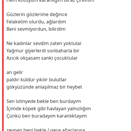
Hem kötüyüm karanlığım biraz çirkinim
Gözlerin gözlerime değince
Felaketim olurdu, ağlardım
Beni sevmiyordun, bilirdim
Ne kadınlar sevdim zaten yoktular
Yağmur giyerlerdi sonbaharla bir
Azıcık okşasam sanki çocuktular
an gelir
paldır küldür yıkılır bulutlar
gökyüzünde anlaşılmaz bir heybet
Sen istinyede bekle ben burdayım
İçimde köpek gibi havlayan yalnızlığım
Çünkü ben buradayım karanlıktayım
zeynep beni bekle / gece ağaçlarına