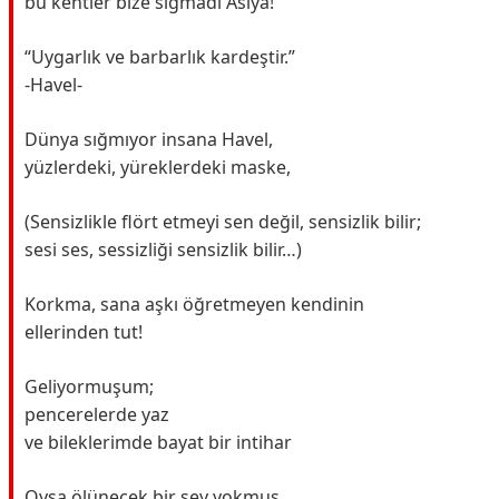
bu kentler bize sığmadı Asiya!
“Uygarlık ve barbarlık kardeştir.”
-Havel-
Dünya sığmıyor insana Havel,
yüzlerdeki, yüreklerdeki maske,
(Sensizlikle flört etmeyi sen değil, sensizlik bilir;
sesi ses, sessizliği sensizlik bilir…)
Korkma, sana aşkı öğretmeyen kendinin
ellerinden tut!
Geliyormuşum;
pencerelerde yaz
ve bileklerimde bayat bir intihar
Oysa ölünecek bir şey yokmuş,