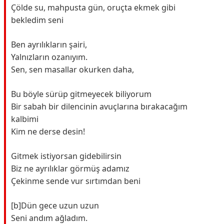
Çölde su, mahpusta gün, oruçta ekmek gibi
bekledim seni
Ben ayrılıkların şairi,
Yalnızların ozanıyım.
Sen, sen masallar okurken daha,
Bu böyle sürüp gitmeyecek biliyorum
Bir sabah bir dilencinin avuçlarına bırakacağım
kalbimi
Kim ne derse desin!
Gitmek istiyorsan gidebilirsin
Biz ne ayrılıklar görmüş adamız
Çekinme sende vur sırtımdan beni
[b]Dün gece uzun uzun
Seni andım ağladım.