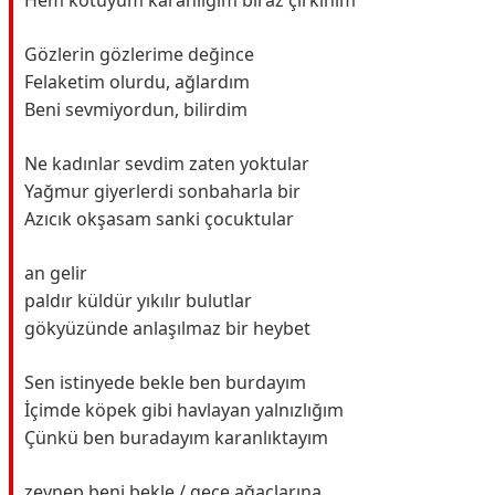
Hem kötüyüm karanlığım biraz çirkinim
Gözlerin gözlerime değince
Felaketim olurdu, ağlardım
Beni sevmiyordun, bilirdim
Ne kadınlar sevdim zaten yoktular
Yağmur giyerlerdi sonbaharla bir
Azıcık okşasam sanki çocuktular
an gelir
paldır küldür yıkılır bulutlar
gökyüzünde anlaşılmaz bir heybet
Sen istinyede bekle ben burdayım
İçimde köpek gibi havlayan yalnızlığım
Çünkü ben buradayım karanlıktayım
zeynep beni bekle / gece ağaçlarına