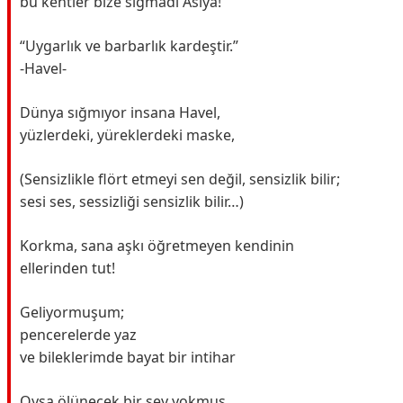
bu kentler bize sığmadı Asiya!
“Uygarlık ve barbarlık kardeştir.”
-Havel-
Dünya sığmıyor insana Havel,
yüzlerdeki, yüreklerdeki maske,
(Sensizlikle flört etmeyi sen değil, sensizlik bilir;
sesi ses, sessizliği sensizlik bilir…)
Korkma, sana aşkı öğretmeyen kendinin
ellerinden tut!
Geliyormuşum;
pencerelerde yaz
ve bileklerimde bayat bir intihar
Oysa ölünecek bir şey yokmuş,