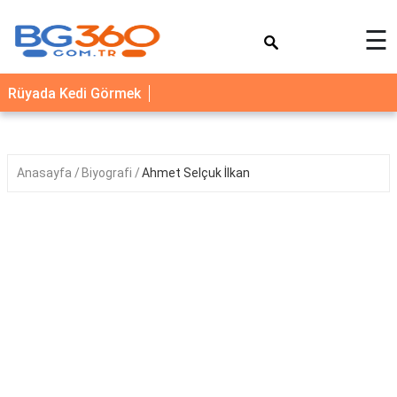
×
☰
YEMEK
Rüyada Kedi Görmek
TARİFLERİ
BİYOGRAFİ
NEDİR
Anasayfa
Biyografi
Ahmet Selçuk İlkan
FAYDALARI
SAĞLIK
İLETİŞİM