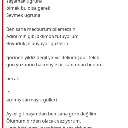
Yaşamak uğruna
ölmek bu olsa gerek
Sevmek uğruna
Ben sana mecburum bilemezsin
Adını mıh gibi aklımda tutuyorum
Büyüdükçe büyüyor gözlerin
görinen yıldız değil yir yir delinmişdür felek
gün yüzünün hasretiyle tir-i ahımdan benüm
necati
-1.
açılmış sarmaşık gülleri
Aysel git başımdan ben sana göre değilim
Ölümüm birden olacak seziyorum.