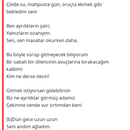
Çölde su, mahpusta gün, oruçta ekmek gibi
bekledim seni
Ben ayrılıkların şairi,
Yalnızların ozanıyım.
Sen, sen masallar okurken daha,
Bu böyle sürüp gitmeyecek biliyorum
Bir sabah bir dilencinin avuçlarına bırakacağım
kalbimi
Kim ne derse desin!
Gitmek istiyorsan gidebilirsin
Biz ne ayrılıklar görmüş adamız
Çekinme sende vur sırtımdan beni
[b]Dün gece uzun uzun
Seni andım ağladım.