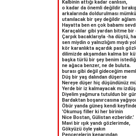
Kalbinin attığı kadar canlısın,
o kadar da önemli değildir bırakı
arkalarında doldurulması mümkün
utanılacak bir şey değildir ağlam
Hayatta ben en çok babamı sevd
Karaçalılar gibi yardan bitme bir
Çarpık bacaklarıyla -ha düştü, h
sen miydin o yalnızlığım mıydı y
kör karanlıkta açardık paslı gözl
dilimizde akşamdan kalma bir kü
başka türlü bir şey benim istediğ
ne ağaca benzer, ne de buluta.
burası gibi değil gideceğim mem
Düş bir yaş dalından düşerse
Nereye düşer hiç düşündünüz m
Yerde bir iz kalmayacak mı izdü
Diyelim yağmura tutuldun bir gü
Bardaktan boşanırcasına yağıy
Öbür yanda güneş kendi keyfind
'Okumuş filler ki her birinin
Nice Bostan, Gülistan ezberidir.'
Mavi bir ışık yandı gözlerimde,
Gökyüzü öyle yakın
Pencerelerin kenarından