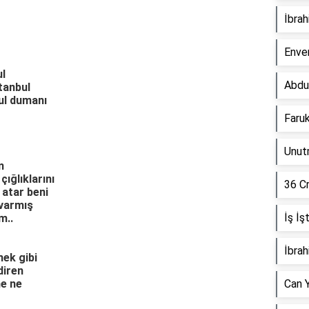
İbrah
Enver
ul
Abdu
tanbul
bul dumanı
Faru
Unut
m
çığlıklarını
36 Cr
 atar beni
varmış
İş İ
m..
İbrah
ek gibi
diren
me ne
Can 