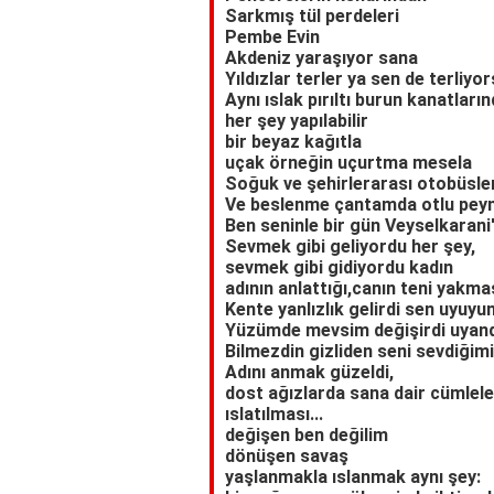
Sarkmış tül perdeleri
Pembe Evin
Akdeniz yaraşıyor sana
Yıldızlar terler ya sen de terliyo
Aynı ıslak pırıltı burun kanatları
her şey yapılabilir
bir beyaz kağıtla
uçak örneğin uçurtma mesela
Soğuk ve şehirlerarası otobüsl
Ve beslenme çantamda otlu peyn
Ben seninle bir gün Veyselkarani
Sevmek gibi geliyordu her şey,
sevmek gibi gidiyordu kadın
adının anlattığı,canın teni yakmas
Kente yanlızlık gelirdi sen uyuyu
Yüzümde mevsim değişirdi uyan
Bilmezdin gizliden seni sevdiğimi
Adını anmak güzeldi,
dost ağızlarda sana dair cümlele
ıslatılması...
değişen ben değilim
dönüşen savaş
yaşlanmakla ıslanmak aynı şey: