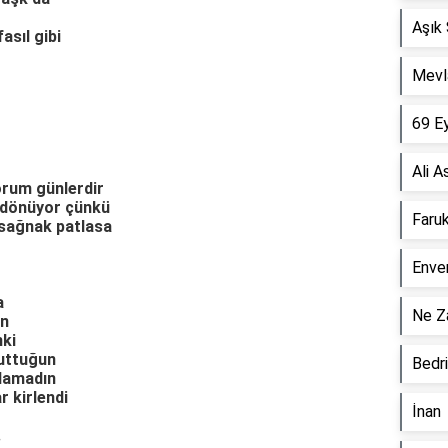
Aşık 
asıl gibi
Mevl
69 E
Ali A
orum günlerdir
 dönüyor çünkü
Faru
 sağnak patlasa
Enver
a
Ne Za
un
nki
nuttuğun
Bedr
ulamadın
 kirlendi
İnan
.