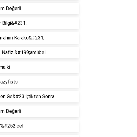
im Değerli
 Bilgi&#231;
rrahim Karako&#231;
k Nafiz &#199;amlıbel
ma ki
azyfists
şten Ge&#231;tikten Sonra
im Değerli
Y&#252;cel