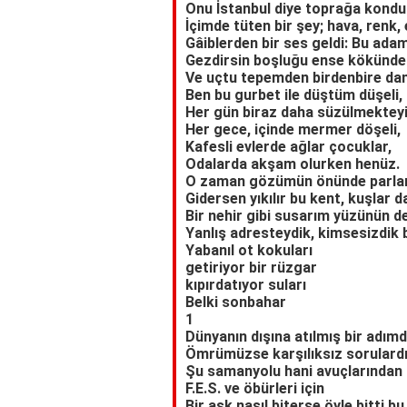
Onu İstanbul diye toprağa kondu
İçimde tüten bir şey; hava, renk, 
Gâiblerden bir ses geldi: Bu adam
Gezdirsin boşluğu ense kökünde
Ve uçtu tepemden birdenbire da
Ben bu gurbet ile düştüm düşeli,
Her gün biraz daha süzülmektey
Her gece, içinde mermer döşeli,
Kafesli evlerde ağlar çocuklar,
Odalarda akşam olurken henüz.
O zaman gözümün önünde parlar
Gidersen yıkılır bu kent, kuşlar d
Bir nehir gibi susarım yüzünün d
Yanlış adresteydik, kimsesizdik 
Yabanıl ot kokuları
getiriyor bir rüzgar
kıpırdatıyor suları
Belki sonbahar
1
Dünyanın dışına atılmış bir adımd
Ömrümüzse karşılıksız sorulardı
Şu samanyolu hani avuçlarından
F.E.S. ve öbürleri için
Bir aşk nasıl biterse öyle bitti b