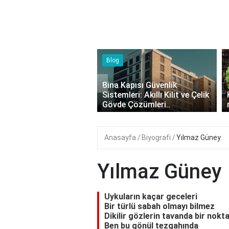
‹
Kapısı Güvenlik
leri: Akıllı Kilit ve Çelik
Kıvırcık Marul mu, Düz Marul
 Çözümleri..
mu Daha Faydalı?
Anasayfa
Biyografi
Yılmaz Güney
Yılmaz Güney
Uykuların kaçar geceleri
Bir türlü sabah olmayı bilmez
Dikilir gözlerin tavanda bir nokt
Ben bu gönül tezgahında