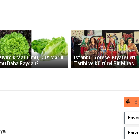
Üssü
E Üssünün İntegrali -
İstanbul Yöresel Kıyafetleri:
Matematiksel Çözüm ve
Tarihî ve Kültürel Bir Miras
Örnekler
Bi
Enver
aya
Farze