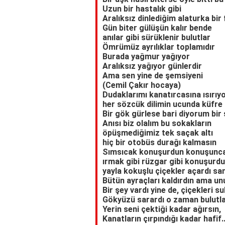
Uzun bir hastalık gibi
Aralıksız dinlediğim alaturka bir f
Gün biter gülüşün kalır bende
anılar gibi sürüklenir bulutlar
Ömrümüz ayrılıklar toplamıdır
Burada yağmur yağıyor
Aralıksız yağıyor günlerdir
Ama sen yine de şemsiyeni
(Cemil Çakır hocaya)
Dudaklarımı kanatırcasına ısırıy
her sözcük dilimin ucunda küfre
Bir gök gürlese bari diyorum bir
Anısı biz olalım bu sokakların
öpüşmediğimiz tek saçak altı
hiç bir otobüs durağı kalmasın
Sımsıcak konuşurdun konuşunc
ırmak gibi rüzgar gibi konuşurd
yayla kokuşlu çiçekler açardı sa
Bütün ayraçları kaldırdın ama u
Bir şey vardı yine de, çiçekleri s
Gökyüzü sarardı o zaman bulutlar
Yerin seni çektiği kadar ağırsın,
Kanatların çırpındığı kadar hafif.