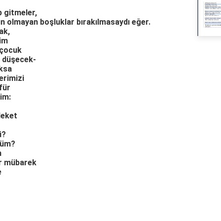
p gitmeler,
 olmayan boşluklar bırakılmasaydı eğer.
ak,
im
 çocuk
a düşecek-
oksa
erimizi
für
im:
leket
ü?
şüm?
n
or mübarek
e