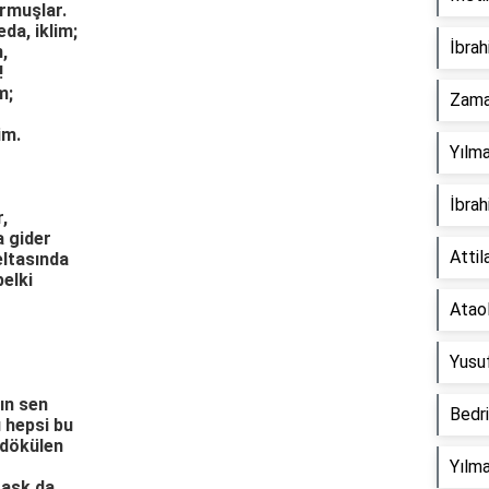
rmuşlar.
eda, iklim;
İbrah
,
!
m;
Zama
im.
Yılm
İbrah
,
a gider
Attil
eltasında
belki
Atao
Yusu
ın sen
Bedr
 hepsi bu
 dökülen
Yılm
u aşk da