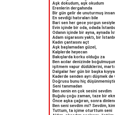
Aşk dokudum, aşk okudum
Erenlerin dergahında
Bir gün gelir de unuturmuş insan
En sevdiği hatıraları bile
Bari sen her gece yorgun sesiyle
Evin içinde bir oda, odada İstanb
Odanın içinde bir ayna, aynada İs
Adam sigarasını yaktı, bir İstan
Kadın çantasını açt
Aşk başlamadan güzel,
Kalplerde heyecan
Bakışlarda korku olduğu za
Ben acılar denizinde boğulmuşu
işitmem vapur düdüklerini, martı 
Dalgalar her gün bir başka kıyıya
Kaderde senden ayrı düşmek de 
Doğrusu bunu hiç düşünmemişti
Seni tanımadan
Ben senin en çok sesini sevdim
Buğulu çoğu zaman, taze bir ekm
Önce aşka çağıran, sonra dinlen
Ben seni sevdim mi? Sevdim, ki
Tuttum, ta içime oturttum seni