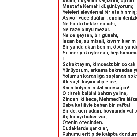
Aldım, okşadım saçlarını, öptüm
Mustafa Kemal’i düşünüyorum;
Yeleleri alevden al bir ata binmiş;
Aşıyor yüce dağları, engin denizle
Ne hasta bekler sabahı,
Ne taze ölüyü mezar.
Ne de şeytan, bir günahı,
İnsan bu, su misali, kıvrım kıvrım
Bir yanda akan benim, öbür yand
Su iner yokuşlardan, hep basam
I
Sokaktayım, kimsesiz bir sokak 
Yürüyorum, arkama bakmadan y
Yolumun karanlığa saplanan nok
Ak saçlı başını alıp eline,
Kara hülyalara dal anneciğim!
O titrek kalbini bahtın yeline,
Zindan iki hece, Mehmed'im lâfta
Baba katiliyle baban bir safta!
Bir de, geri adam, boynunda yafta
Aç kapıyı haber var,
Ötenin ötesinden.
Dudaklarda şarkılar,
Ruhumu eritip de kalıpta dondur