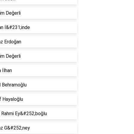
im Değerli
n İ&#231;inde
az Erdoğan
im Değerli
a İlhan
l Behramoğlu
f Hayaloğlu
i Rahmi Ey&#252;boğlu
az G&#252;ney