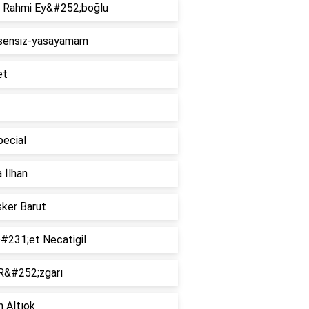
i Rahmi Ey&#252;boğlu
sensiz-yasayamam
et
pecial
a İlhan
sker Barut
#231;et Necatigil
R&#252;zgarı
 Altıok