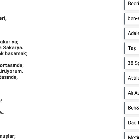
Bedr
ri,
ben-
Adal
 akar ya;
a Sakarya.
Taş
ak basamak;
38 S
ortasında;
ürüyorum.
tasında,
Attil
Ali A
!
Beh&
...
Dağ 
muşlar;
Metin