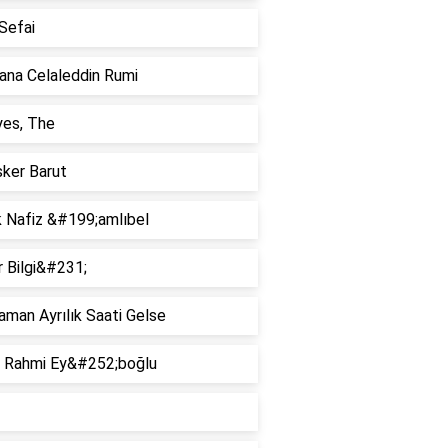
Sefai
ana Celaleddin Rumi
yes, The
sker Barut
k Nafiz &#199;amlıbel
 Bilgi&#231;
man Ayrılık Saati Gelse
i Rahmi Ey&#252;boğlu