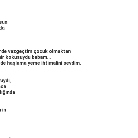
rsun
nda
erde vazgeçtim çocuk olmaktan
ir kokusuydu babam...
'de haşlama yeme ihtimalini sevdim.
ıydı,
nca
dığında
rin