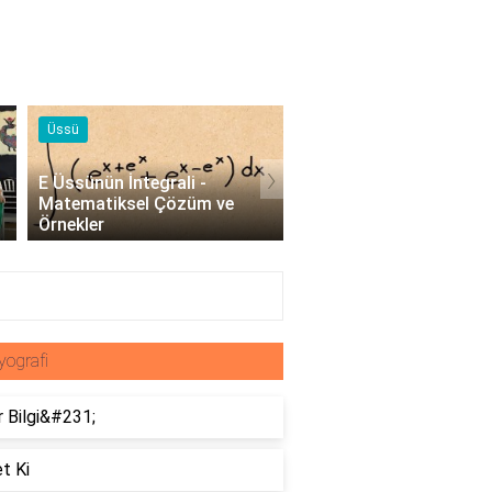
Örnekleri
Blog
›
Profesyonel Kurumsal Mail
Bina Kapısı Güvenlik
Örnekleri - İşletmeler İçin
Sistemleri: Akıllı Kilit v
Etkili İletişim..
Gövde Çözümleri..
yografi
 Bilgi&#231;
t Ki