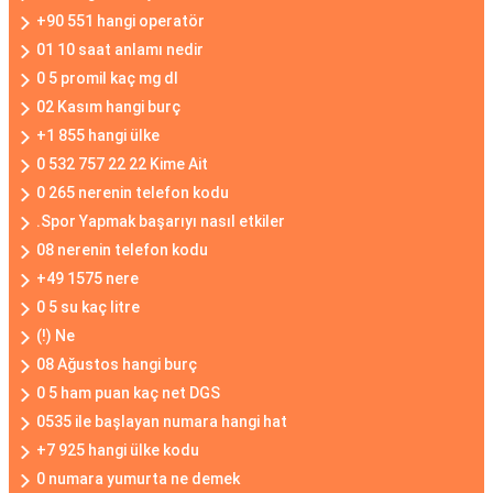
+90 551 hangi operatör
01 10 saat anlamı nedir
0 5 promil kaç mg dl
02 Kasım hangi burç
+1 855 hangi ülke
0 532 757 22 22 Kime Ait
0 265 nerenin telefon kodu
.Spor Yapmak başarıyı nasıl etkiler
08 nerenin telefon kodu
+49 1575 nere
0 5 su kaç litre
(!) Ne
08 Ağustos hangi burç
0 5 ham puan kaç net DGS
0535 ile başlayan numara hangi hat
+7 925 hangi ülke kodu
0 numara yumurta ne demek