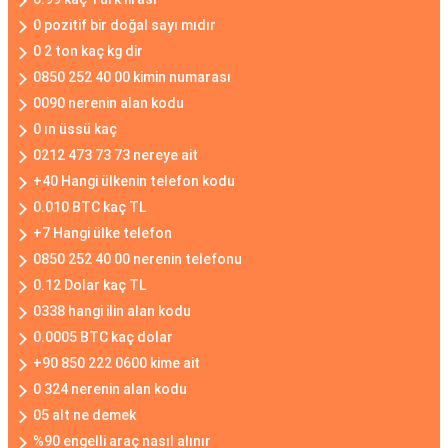
0 pozitif bir doğal sayı mıdır
0 2 ton kaç kg dir
0850 252 40 00 kimin numarası
0090 nerenin alan kodu
0 ın üssü kaç
0212 473 73 73 nereye ait
+40 Hangi ülkenin telefon kodu
0.010 BTC kaç TL
+7 Hangi ülke telefon
0850 252 40 00 nerenin telefonu
0.12 Dolar kaç TL
0338 hangi ilin alan kodu
0.0005 BTC kaç dolar
+90 850 222 0600 kime ait
0 324 nerenin alan kodu
05 alt ne demek
%90 engelli araç nasıl alınır