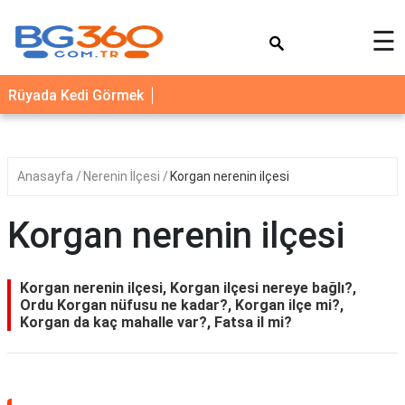
×
☰
YEMEK
Rüyada Kedi Görmek
TARİFLERİ
BİYOGRAFİ
NEDİR
Anasayfa
Nerenin İlçesi
Korgan nerenin ilçesi
FAYDALARI
Korgan nerenin ilçesi
SAĞLIK
İLETİŞİM
Korgan nerenin ilçesi, Korgan ilçesi nereye bağlı?,
Ordu Korgan nüfusu ne kadar?, Korgan ilçe mi?,
Korgan da kaç mahalle var?, Fatsa il mi?