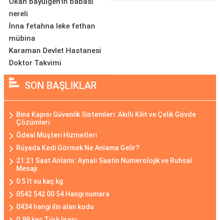
Okan bayülgen'in babası
nereli
İnna fetahna leke fethan
mübina
Karaman Devlet Hastanesi
Doktor Takvimi
SON BAŞLIKLAR
Bina Kapısı Güvenlik Sistemleri: Akıllı Kilit ve Çelik Gövde
Çözümleri
Ödeal Müşteri Hizmetleri
Rüyada Kedi Görmek Ne Anlama Gelir?
21:21 Saat Anlamı: Aynalı Saatin Numerolojik ve Ruhsal
Mesajı
0 5 lt su kaç kg
0542 542 00 54 Hangi numara
0434 hangi ilin alan kodu
0.99 kaç Türk lirası