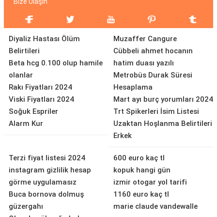
Bize Ulaşın
Diyaliz Hastası Ölüm
Muzaffer Cangure
Belirtileri
Cübbeli ahmet hocanın
Beta hcg 0.100 olup hamile
hatim duası yazılı
olanlar
Metrobüs Durak Süresi
Rakı Fiyatları 2024
Hesaplama
Viski Fiyatları 2024
Mart ayı burç yorumları 2024
Soğuk Espriler
Trt Spikerleri İsim Listesi
Alarm Kur
Uzaktan Hoşlanma Belirtileri
Erkek
Terzi fiyat listesi 2024
600 euro kaç tl
instagram gizlilik hesap
kopuk hangi gün
görme uygulamasız
izmir otogar yol tarifi
Buca bornova dolmuş
1160 euro kaç tl
güzergahı
marie claude vandewalle