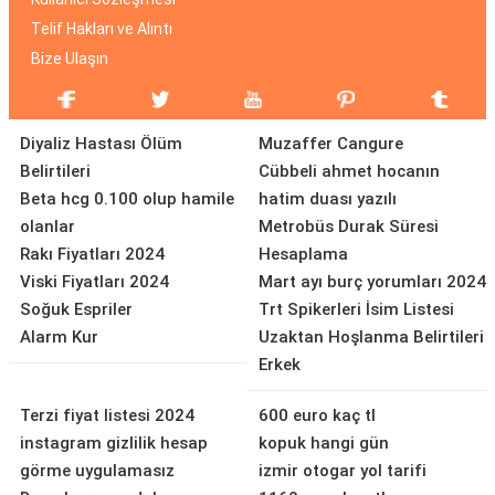
Telif Hakları ve Alıntı
Bize Ulaşın
Diyaliz Hastası Ölüm
Muzaffer Cangure
Belirtileri
Cübbeli ahmet hocanın
Beta hcg 0.100 olup hamile
hatim duası yazılı
olanlar
Metrobüs Durak Süresi
Rakı Fiyatları 2024
Hesaplama
Viski Fiyatları 2024
Mart ayı burç yorumları 2024
Soğuk Espriler
Trt Spikerleri İsim Listesi
Alarm Kur
Uzaktan Hoşlanma Belirtileri
Erkek
Terzi fiyat listesi 2024
600 euro kaç tl
instagram gizlilik hesap
kopuk hangi gün
görme uygulamasız
izmir otogar yol tarifi