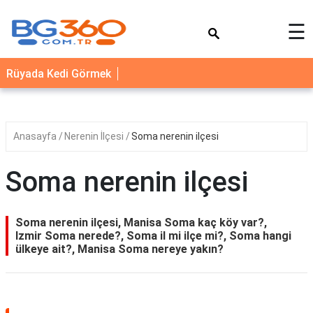
×
☰
YEMEK
Rüyada Kedi Görmek
TARİFLERİ
BİYOGRAFİ
NEDİR
Anasayfa
Nerenin İlçesi
Soma nerenin ilçesi
FAYDALARI
Soma nerenin ilçesi
SAĞLIK
İLETİŞİM
Soma nerenin ilçesi, Manisa Soma kaç köy var?,
Izmir Soma nerede?, Soma il mi ilçe mi?, Soma hangi
ülkeye ait?, Manisa Soma nereye yakın?