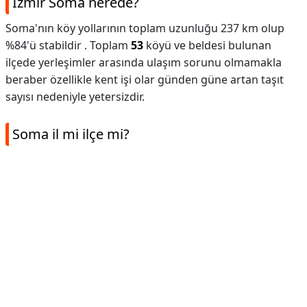
Izmir Soma nerede?
Soma'nın köy yollarının toplam uzunluğu 237 km olup
%84'ü stabildir . Toplam
53
köyü ve beldesi bulunan
ilçede yerleşimler arasında ulaşım sorunu olmamakla
beraber özellikle kent işi olar günden güne artan taşıt
sayısı nedeniyle yetersizdir.
Soma il mi ilçe mi?