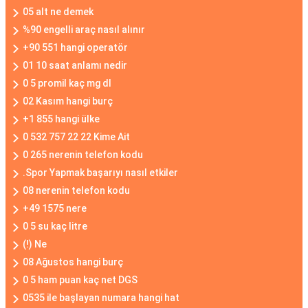
05 alt ne demek
%90 engelli araç nasıl alınır
+90 551 hangi operatör
01 10 saat anlamı nedir
0 5 promil kaç mg dl
02 Kasım hangi burç
+1 855 hangi ülke
0 532 757 22 22 Kime Ait
0 265 nerenin telefon kodu
.Spor Yapmak başarıyı nasıl etkiler
08 nerenin telefon kodu
+49 1575 nere
0 5 su kaç litre
(!) Ne
08 Ağustos hangi burç
0 5 ham puan kaç net DGS
0535 ile başlayan numara hangi hat