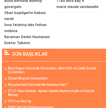
Buca bornova dolmuş
1160 euro kaç tl
güzergahı
marie claude vandewalle
Okan bayülgen'in babası
nereli
İnna fetahna leke fethan
mübina
Karaman Devlet Hastanesi
Doktor Takvimi
SON BAŞLIKLAR
Bina Kapısı Güvenlik Sistemleri: Akıllı Kilit ve Çelik Gövde
Çözümleri
Ödeal Müşteri Hizmetleri
Rüyada Kedi Görmek Ne Anlama Gelir?
21:21 Saat Anlamı: Aynalı Saatin Numerolojik ve Ruhsal
Mesajı
0 5 lt su kaç kg
0542 542 00 54 Hangi numara