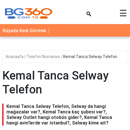
×
☰
YEMEK
Rüyada Kedi Görmek
TARİFLERİ
BİYOGRAFİ
NEDİR
Anasayfa
Telefon Numarası
Kemal Tanca Selway Telefon
FAYDALARI
Kemal Tanca Selway
SAĞLIK
Telefon
İLETİŞİM
Kemal Tanca Selway Telefon, Selway da hangi
mağazalar var?, Kemal Tanca kaç şubesi var?,
Selway Outlet hangi otobüs gider?, Kemal Tanca
hangi avm'lerde var istanbul?, Selway kime ait?