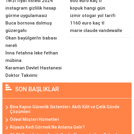
Terzi fiyat listesi 2024
600 euro kaç tl
instagram gizlilik hesap
kopuk hangi gün
görme uygulamasız
izmir otogar yol tarifi
Buca bornova dolmuş
1160 euro kaç tl
güzergahı
marie claude vandewalle
Okan bayülgen'in babası
nereli
İnna fetahna leke fethan
mübina
Karaman Devlet Hastanesi
Doktor Takvimi
SON BAŞLIKLAR
Bina Kapısı Güvenlik Sistemleri: Akıllı Kilit ve Çelik Gövde
Çözümleri
Ödeal Müşteri Hizmetleri
Rüyada Kedi Görmek Ne Anlama Gelir?