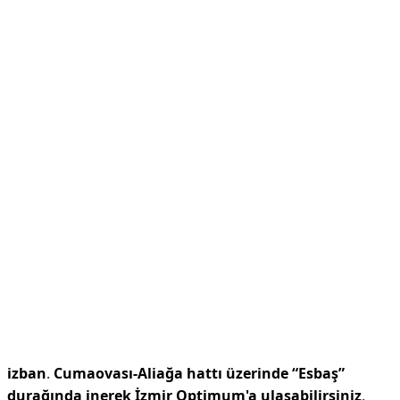
izban
.
Cumaovası-Aliağa hattı üzerinde “Esbaş”
durağında inerek İzmir Optimum'a ulaşabilirsiniz
.