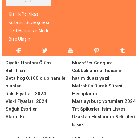
Gizlilik Politikası
Kullanıcı Sözleşmesi
Telif Hakları ve Alıntı
Bize Ulaşın
Diyaliz Hastası Ölüm
Muzaffer Cangure
Belirtileri
Cübbeli ahmet hocanın
Beta hcg 0.100 olup hamile
hatim duası yazılı
olanlar
Metrobüs Durak Süresi
Rakı Fiyatları 2024
Hesaplama
Viski Fiyatları 2024
Mart ayı burç yorumları 2024
Soğuk Espriler
Trt Spikerleri İsim Listesi
Alarm Kur
Uzaktan Hoşlanma Belirtileri
Erkek