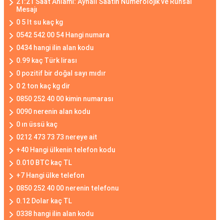
21:21 Saat Anlamı: Aynalı Saatin Numerolojik ve Ruhsal
Mesajı
0 5 lt su kaç kg
0542 542 00 54 Hangi numara
0434 hangi ilin alan kodu
0.99 kaç Türk lirası
0 pozitif bir doğal sayı mıdır
0 2 ton kaç kg dir
0850 252 40 00 kimin numarası
0090 nerenin alan kodu
0 ın üssü kaç
0212 473 73 73 nereye ait
+40 Hangi ülkenin telefon kodu
0.010 BTC kaç TL
+7 Hangi ülke telefon
0850 252 40 00 nerenin telefonu
0.12 Dolar kaç TL
0338 hangi ilin alan kodu