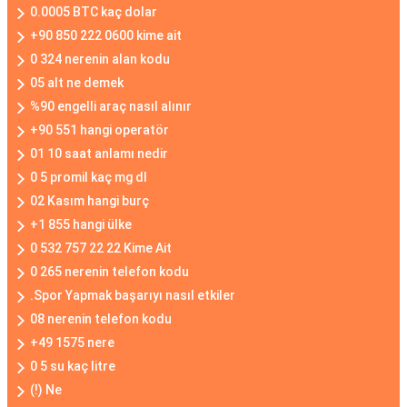
0.0005 BTC kaç dolar
+90 850 222 0600 kime ait
0 324 nerenin alan kodu
05 alt ne demek
%90 engelli araç nasıl alınır
+90 551 hangi operatör
01 10 saat anlamı nedir
0 5 promil kaç mg dl
02 Kasım hangi burç
+1 855 hangi ülke
0 532 757 22 22 Kime Ait
0 265 nerenin telefon kodu
.Spor Yapmak başarıyı nasıl etkiler
08 nerenin telefon kodu
+49 1575 nere
0 5 su kaç litre
(!) Ne