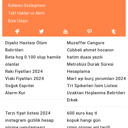
Kullanıcı Sözleşmesi
Telif Hakları ve Alıntı
Bize Ulaşın
Diyaliz Hastası Ölüm
Muzaffer Cangure
Belirtileri
Cübbeli ahmet hocanın
Beta hcg 0.100 olup hamile
hatim duası yazılı
olanlar
Metrobüs Durak Süresi
Rakı Fiyatları 2024
Hesaplama
Viski Fiyatları 2024
Mart ayı burç yorumları 2024
Soğuk Espriler
Trt Spikerleri İsim Listesi
Alarm Kur
Uzaktan Hoşlanma Belirtileri
Erkek
Terzi fiyat listesi 2024
600 euro kaç tl
instagram gizlilik hesap
kopuk hangi gün
görme uygulamasız
izmir otogar yol tarifi