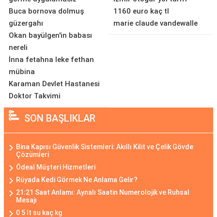
Buca bornova dolmuş
1160 euro kaç tl
güzergahı
marie claude vandewalle
Okan bayülgen'in babası
nereli
İnna fetahna leke fethan
mübina
Karaman Devlet Hastanesi
Doktor Takvimi
SON BAŞLIKLAR
Bina Kapısı Güvenlik Sistemleri: Akıllı Kilit ve Çelik Gövde
Çözümleri
Ödeal Müşteri Hizmetleri
Rüyada Kedi Görmek Ne Anlama Gelir?
21:21 Saat Anlamı: Aynalı Saatin Numerolojik ve Ruhsal
Mesajı
0 5 lt su kaç kg