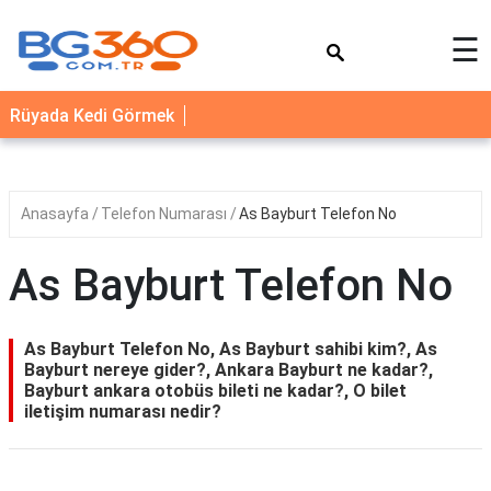
×
☰
YEMEK
Rüyada Kedi Görmek
TARİFLERİ
BİYOGRAFİ
NEDİR
Anasayfa
Telefon Numarası
As Bayburt Telefon No
FAYDALARI
As Bayburt Telefon No
SAĞLIK
İLETİŞİM
As Bayburt Telefon No, As Bayburt sahibi kim?, As
Bayburt nereye gider?, Ankara Bayburt ne kadar?,
Bayburt ankara otobüs bileti ne kadar?, O bilet
iletişim numarası nedir?