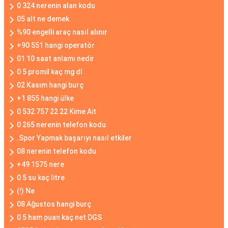
0 324 nerenin alan kodu
05 alt ne demek
%90 engelli araç nasıl alınır
+90 551 hangi operatör
01 10 saat anlamı nedir
0 5 promil kaç mg dl
02 Kasım hangi burç
+1 855 hangi ülke
0 532 757 22 22 Kime Ait
0 265 nerenin telefon kodu
.Spor Yapmak başarıyı nasıl etkiler
08 nerenin telefon kodu
+49 1575 nere
0 5 su kaç litre
(!) Ne
08 Ağustos hangi burç
0 5 ham puan kaç net DGS