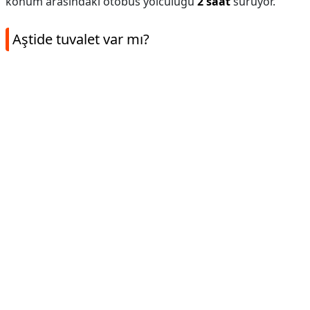
konum arasındaki otobüs yolculuğu
2 saat
sürüyor.
Aştide tuvalet var mı?