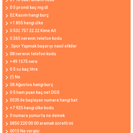
0 5 promil kaç mg dl
02 Kasım hangi burç
+1 855 hangi ülke
0 532 757 22 22 Kime Ait
0 265 nerenin telefon kodu
.Spor Yapmak başarıyı nasıl etkiler
08 nerenin telefon kodu
+49 1575 nere
0 5 su kaç litre
(!) Ne
08 Ağustos hangi burç
0 5 ham puan kaç net DGS
0535 ile başlayan numara hangi hat
+7 925 hangi ülke kodu
0 numara yumurta ne demek
0850 220 00 00 aramak ücretli mi
0015 Ne vergisi