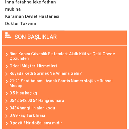
İnna fetahna leke fethan
mübina
Karaman Devlet Hastanesi
Doktor Takvimi
SON BAŞLIKLAR
Bina Kapısı Güvenlik Sistemleri: Akıllı Kilit ve Çelik Gövde
Çözümleri
Ödeal Müşteri Hizmetleri
Rüyada Kedi Görmek Ne Anlama Gelir?
21:21 Saat Anlamı: Aynalı Saatin Numerolojik ve Ruhsal
Mesajı
0 5 lt su kaç kg
0542 542 00 54 Hangi numara
0434 hangi ilin alan kodu
0.99 kaç Türk lirası
0 pozitif bir doğal sayı mıdır