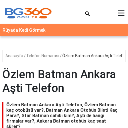
×
☰
YEMEK
Rüyada Kedi Görmek
TARİFLERİ
BİYOGRAFİ
NEDİR
Anasayfa
Telefon Numarası
Özlem Batman Ankara Aşti Telefon
FAYDALARI
Özlem Batman Ankara
SAĞLIK
Aşti Telefon
İLETİŞİM
Özlem Batman Ankara Aşti Telefon, Özlem Batman
kaç otobüsü var?, Batman Ankara Otobüs Bileti Kaç
Para?, Star Batman sahibi kim?, Aşti de hangi
firmalar var?, Ankara Batman otobüs kaç saat
sürer?