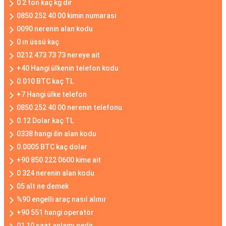
0 2 ton kaç kg dir
0850 252 40 00 kimin numarası
0090 nerenin alan kodu
0 ın üssü kaç
0212 473 73 73 nereye ait
+40 Hangi ülkenin telefon kodu
0.010 BTC kaç TL
+7 Hangi ülke telefon
0850 252 40 00 nerenin telefonu
0.12 Dolar kaç TL
0338 hangi ilin alan kodu
0.0005 BTC kaç dolar
+90 850 222 0600 kime ait
0 324 nerenin alan kodu
05 alt ne demek
%90 engelli araç nasıl alınır
+90 551 hangi operatör
01 10 saat anlamı nedir