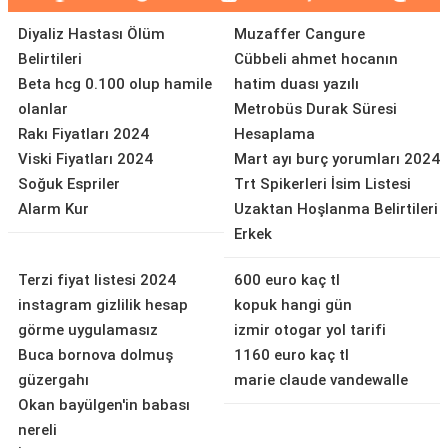
Diyaliz Hastası Ölüm
Muzaffer Cangure
Belirtileri
Cübbeli ahmet hocanın
Beta hcg 0.100 olup hamile
hatim duası yazılı
olanlar
Metrobüs Durak Süresi
Rakı Fiyatları 2024
Hesaplama
Viski Fiyatları 2024
Mart ayı burç yorumları 2024
Soğuk Espriler
Trt Spikerleri İsim Listesi
Alarm Kur
Uzaktan Hoşlanma Belirtileri
Erkek
Terzi fiyat listesi 2024
600 euro kaç tl
instagram gizlilik hesap
kopuk hangi gün
görme uygulamasız
izmir otogar yol tarifi
Buca bornova dolmuş
1160 euro kaç tl
güzergahı
marie claude vandewalle
Okan bayülgen'in babası
nereli