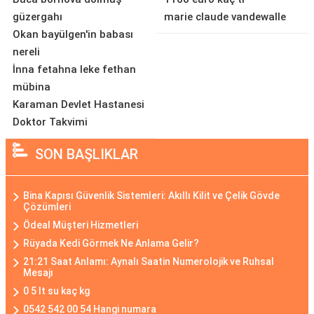
güzergahı
marie claude vandewalle
Okan bayülgen'in babası
nereli
İnna fetahna leke fethan
mübina
Karaman Devlet Hastanesi
Doktor Takvimi
SON BAŞLIKLAR
Bina Kapısı Güvenlik Sistemleri: Akıllı Kilit ve Çelik Gövde
Çözümleri
Ödeal Müşteri Hizmetleri
Rüyada Kedi Görmek Ne Anlama Gelir?
21:21 Saat Anlamı: Aynalı Saatin Numerolojik ve Ruhsal
Mesajı
0 5 lt su kaç kg
0542 542 00 54 Hangi numara