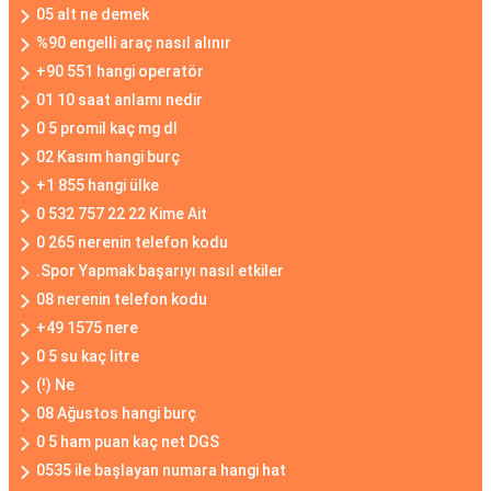
05 alt ne demek
%90 engelli araç nasıl alınır
+90 551 hangi operatör
01 10 saat anlamı nedir
0 5 promil kaç mg dl
02 Kasım hangi burç
+1 855 hangi ülke
0 532 757 22 22 Kime Ait
0 265 nerenin telefon kodu
.Spor Yapmak başarıyı nasıl etkiler
08 nerenin telefon kodu
+49 1575 nere
0 5 su kaç litre
(!) Ne
08 Ağustos hangi burç
0 5 ham puan kaç net DGS
0535 ile başlayan numara hangi hat