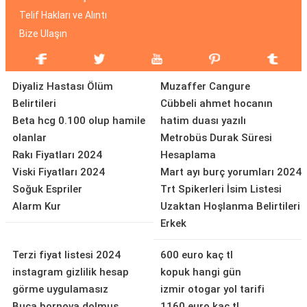
Telif Hakları ve Alıntı
Bize Ulaşın
Diyaliz Hastası Ölüm
Muzaffer Cangure
Belirtileri
Cübbeli ahmet hocanın
Beta hcg 0.100 olup hamile
hatim duası yazılı
olanlar
Metrobüs Durak Süresi
Rakı Fiyatları 2024
Hesaplama
Viski Fiyatları 2024
Mart ayı burç yorumları 2024
Soğuk Espriler
Trt Spikerleri İsim Listesi
Alarm Kur
Uzaktan Hoşlanma Belirtileri
Erkek
Terzi fiyat listesi 2024
600 euro kaç tl
instagram gizlilik hesap
kopuk hangi gün
görme uygulamasız
izmir otogar yol tarifi
Buca bornova dolmuş
1160 euro kaç tl