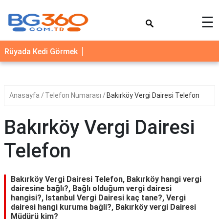
×
☰
YEMEK
Rüyada Kedi Görmek
TARİFLERİ
BİYOGRAFİ
NEDİR
Anasayfa
Telefon Numarası
Bakırköy Vergi Dairesi Telefon
FAYDALARI
Bakırköy Vergi Dairesi
SAĞLIK
Telefon
İLETİŞİM
Bakırköy Vergi Dairesi Telefon, Bakırköy hangi vergi
dairesine bağlı?, Bağlı olduğum vergi dairesi
hangisi?, Istanbul Vergi Dairesi kaç tane?, Vergi
dairesi hangi kuruma bağli?, Bakırköy vergi Dairesi
Müdürü kim?