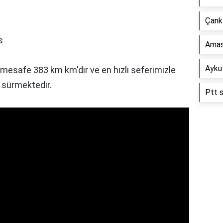
Çankı
s
Amas
Aykut
i mesafe 383 km km'dir ve en hızlı seferimizle
 sürmektedir.
Ptt s