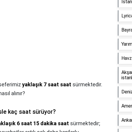
İstan
Lyric
Bayr
Yarım
Havz
Akşa
istan
 seferimiz
yaklaşık 7 saat saat
sürmektedir.
Deniz
asıl alınır?
Amer
le kaç saat sürüyor?
Ankar
aklaşık 6 saat 15 dakika saat
sürmektedir;