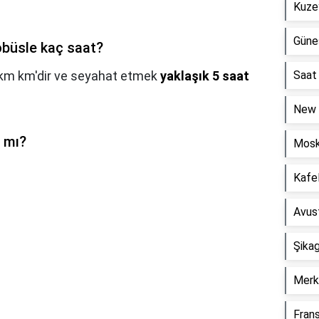
Kuze
Güneş
obüsle kaç saat?
1 km km'dir ve seyahat etmek
yaklaşık 5 saat
Saat
New 
r mı?
Mosk
Kafel
Avust
Şika
Merke
Frans