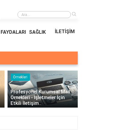
›
Ödeal Müşteri Hizmetleri
İLETİŞİM
FAYDALARI
SAĞLIK
Örnekleri
Blog
›
Profesyonel Kurumsal Mail
Bina Kapısı Güvenlik
Örnekleri - İşletmeler İçin
Sistemleri: Akıllı Kilit v
Etkili İletişim..
Gövde Çözümleri..