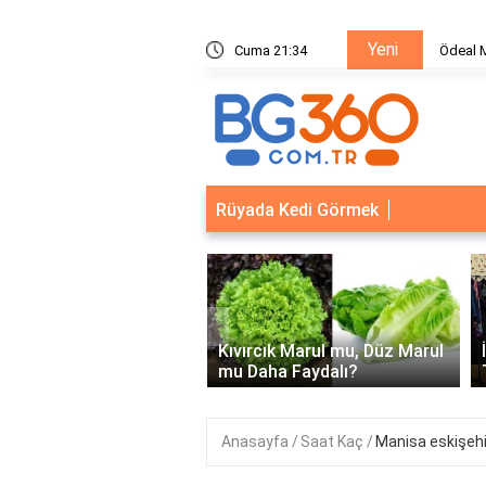
Yeni
ik Sistemleri: Akıllı Kilit ve Çelik Gövde Çözümleri
Cuma 21:34
Ödeal M
Rüyada Kedi Görmek
‹
Kapısı Güvenlik
leri: Akıllı Kilit ve Çelik
Kıvırcık Marul mu, Düz Marul
 Çözümleri..
mu Daha Faydalı?
Anasayfa
Saat Kaç
Manisa eskişehi