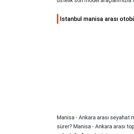
üstelik son model araçlarımızla 
Istanbul manisa arası otobü
Manisa - Ankara arası seyahat m
sürer? Manisa - Ankara arası to