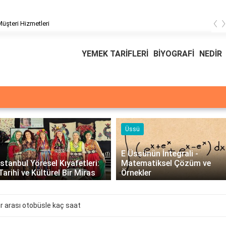
‹
üşteri Hizmetleri
YEMEK TARİFLERİ
BİYOGRAFİ
NEDİR
Üssü
E Üssünün İntegrali -
İstanbul Yöresel Kıyafetleri:
Matematiksel Çözüm ve
Tarihî ve Kültürel Bir Miras
Örnekler
r arası otobüsle kaç saat