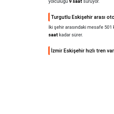
yolculuğu
9 saat
sürüyor.
Turgutlu Eskişehir arası ot
İki şehir arasındaki mesafe 50
saat
kadar sürer.
İzmir Eskişehir hızlı tren va