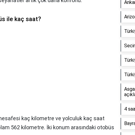
seyahatler artık çok daha konforlu.
Anka
Arizo
s ile kaç saat?
Türk
Seci
Türk
Türki
Asga
açık
4 saa
esafesi kaç kilometre ve yolculuk kaç saat
Bayr
plam 562 kilometre. İki konum arasındaki otobüs