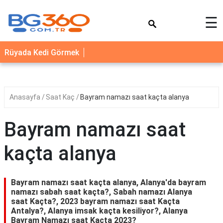
×
☰
YEMEK
Rüyada Kedi Görmek
TARİFLERİ
BİYOGRAFİ
NEDİR
Anasayfa
Saat Kaç
Bayram namazı saat kaçta alanya
FAYDALARI
Bayram namazı saat
SAĞLIK
kaçta alanya
İLETİŞİM
Bayram namazı saat kaçta alanya, Alanya'da bayram
namazı sabah saat kaçta?, Sabah namazı Alanya
saat Kaçta?, 2023 bayram namazı saat Kaçta
Antalya?, Alanya imsak kaçta kesiliyor?, Alanya
Bayram Namazı saat Kaçta 2023?