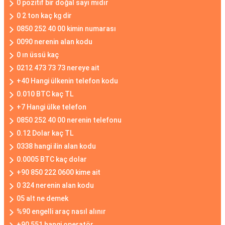
0 pozitif bir doğal sayı mıdır
0 2 ton kaç kg dir
0850 252 40 00 kimin numarası
0090 nerenin alan kodu
0 ın üssü kaç
0212 473 73 73 nereye ait
+40 Hangi ülkenin telefon kodu
0.010 BTC kaç TL
+7 Hangi ülke telefon
0850 252 40 00 nerenin telefonu
0.12 Dolar kaç TL
0338 hangi ilin alan kodu
0.0005 BTC kaç dolar
+90 850 222 0600 kime ait
0 324 nerenin alan kodu
05 alt ne demek
%90 engelli araç nasıl alınır
+90 551 hangi operatör