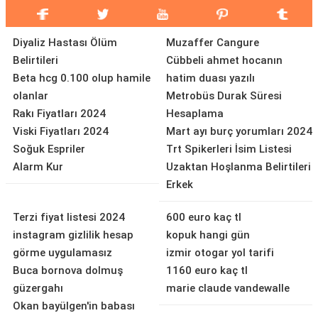
Diyaliz Hastası Ölüm
Muzaffer Cangure
Belirtileri
Cübbeli ahmet hocanın
Beta hcg 0.100 olup hamile
hatim duası yazılı
olanlar
Metrobüs Durak Süresi
Rakı Fiyatları 2024
Hesaplama
Viski Fiyatları 2024
Mart ayı burç yorumları 2024
Soğuk Espriler
Trt Spikerleri İsim Listesi
Alarm Kur
Uzaktan Hoşlanma Belirtileri
Erkek
Terzi fiyat listesi 2024
600 euro kaç tl
instagram gizlilik hesap
kopuk hangi gün
görme uygulamasız
izmir otogar yol tarifi
Buca bornova dolmuş
1160 euro kaç tl
güzergahı
marie claude vandewalle
Okan bayülgen'in babası