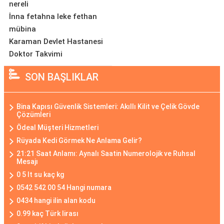
nereli
İnna fetahna leke fethan
mübina
Karaman Devlet Hastanesi
Doktor Takvimi
SON BAŞLIKLAR
Bina Kapısı Güvenlik Sistemleri: Akıllı Kilit ve Çelik Gövde
Çözümleri
Ödeal Müşteri Hizmetleri
Rüyada Kedi Görmek Ne Anlama Gelir?
21:21 Saat Anlamı: Aynalı Saatin Numerolojik ve Ruhsal
Mesajı
0 5 lt su kaç kg
0542 542 00 54 Hangi numara
0434 hangi ilin alan kodu
0.99 kaç Türk lirası