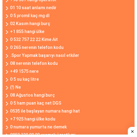
01 10 saat anlamı nedir
0 5 promil kaç mg dl
02 Kasım hangi burç
+1 855 hangi ülke
0 532 757 22 22 Kime Ait
0 265 nerenin telefon kodu
.Spor Yapmak başarıyı nasıl etkiler
08 nerenin telefon kodu
+49 1575 nere
0 5 su kaç litre
(!) Ne
08 Ağustos hangi burç
0 5 ham puan kaç net DGS
0535 ile başlayan numara hangi hat
+7 925 hangi ülke kodu
0 numara yumurta ne demek
0850 220 00 00 aramak ücretli mi