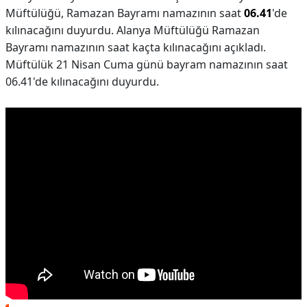
Müftülüğü, Ramazan Bayramı namazının saat
06.41
'de
kılınacağını duyurdu. Alanya Müftülüğü Ramazan
Bayramı namazının saat kaçta kılınacağını açıkladı.
Müftülük 21 Nisan Cuma günü bayram namazının saat
06.41'de kılınacağını duyurdu.