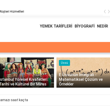
‹
Kıvırcık Marul mu, Düz Marul mu Daha Faydalı?
YEMEK TARİFLERİ
BİYOGRAFİ
NEDİR
Üssü
E Üssünün İntegrali -
İstanbul Yöresel Kıyafetleri:
Matematiksel Çözüm ve
Tarihî ve Kültürel Bir Miras
Örnekler
namazı saat kaçta