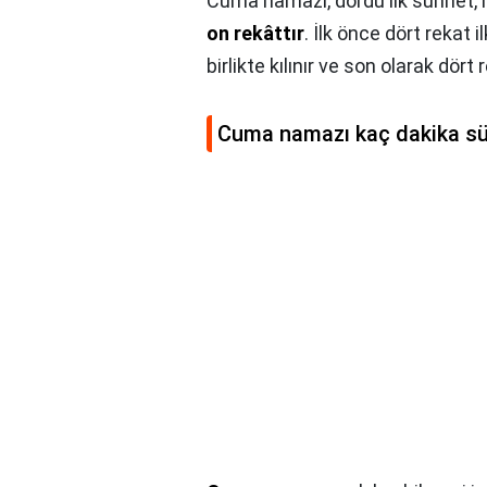
Cuma namazı, dördü ilk sünnet, 
on rekâttır
. İlk önce dört rekat i
birlikte kılınır ve son olarak dört 
Cuma namazı kaç dakika sü