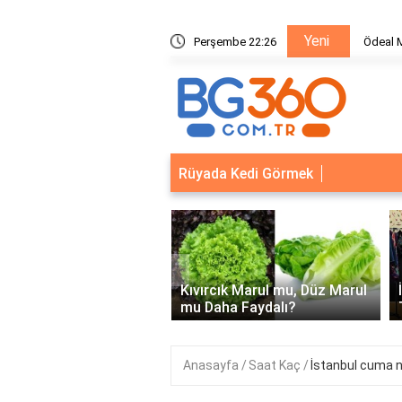
Yeni
Ödeal Müşteri Hizmetleri
Perşembe 22:26
Rüyada Kedi Görmek
‹
Kapısı Güvenlik
leri: Akıllı Kilit ve Çelik
Kıvırcık Marul mu, Düz Marul
 Çözümleri..
mu Daha Faydalı?
Anasayfa
Saat Kaç
İstanbul cuma 