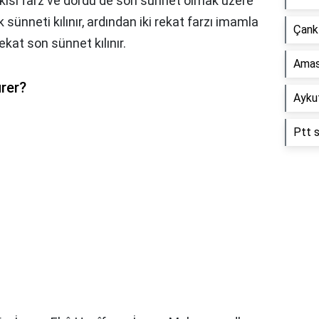
ikisi farz ve dördü de son sünnet olmak üzere
lk sünneti kılınır, ardından iki rekat farzı imamla
Çankı
rekat son sünnet kılınır.
Amas
rer?
Aykut
Ptt s