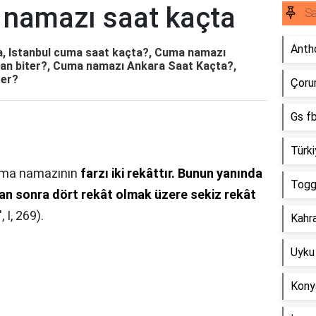
 namazı saat kaçta
Sa
Anth
a, Istanbul cuma saat kaçta?, Cuma namazı
an biter?, Cuma namazı Ankara Saat Kaçta?,
rer?
Çorum
Gs f
Türki
ma namazının
farzı iki rekâttır.
Bunun yanında
Togg 
an sonra dört rekât olmak üzere sekiz rekât
 I, 269).
Kahr
Uyku 
Kony