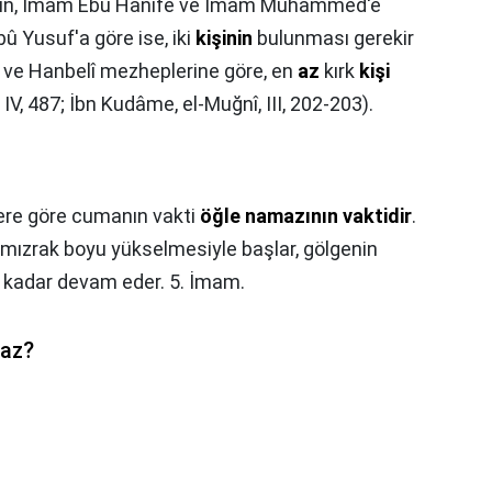
için, İmam Ebû Hanîfe ve İmam Muhammed'e
bû Yusuf'a göre ise, iki
kişinin
bulunması gerekir
iî ve Hanbelî mezheplerine göre, en
az
kırk
kişi
IV, 487; İbn Kudâme, el-Muğnî, III, 202-203).
hlere göre cumanın vakti
öğle namazının vaktidir
.
r mızrak boyu yükselmesiyle başlar, gölgenin
 kadar devam eder. 5. İmam.
maz?