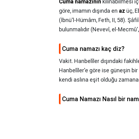
Cuma namazının
kılınabilmesi 
göre, imamın dışında en
az
üç, E
(İbnü'l-Hümâm, Feth, II, 58). Şâf
bulunmalıdır (Nevevî, el-Mecmû', 
Cuma namazı kaç diz?
Vakit. Hanbelîler dışındaki faki
Hanbelîler'e göre ise güneşin bi
kendi aslına eşit olduğu zamana
Cuma Namazı Nasıl bir na