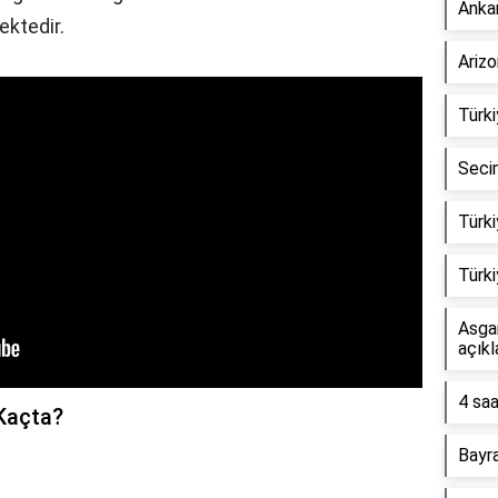
Anka
ktedir.
Arizo
Türk
Seci
Türk
Türki
Asga
açık
4 saa
Kaçta?
Bayr