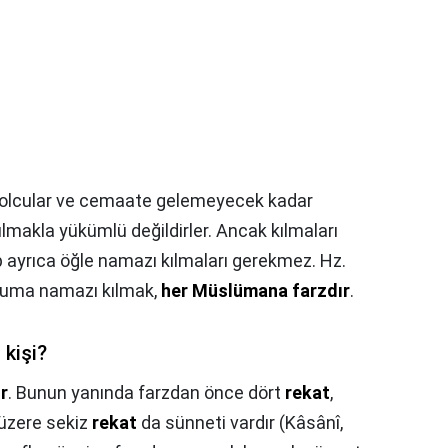
ar, yolcular ve cemaate gelemeyecek kadar
makla yükümlü değildirler. Ancak kılmaları
p ayrıca öğle namazı kılmaları gerekmez. Hz.
cuma namazı kılmak,
her Müslümana farzdır
.
 kişi?
r
. Bunun yanında farzdan önce dört
rekat
,
üzere sekiz
rekat
da sünneti vardır (Kâsânî,