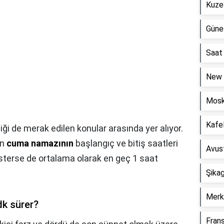
Kuze
Güneş
Saat
New 
Mosk
Kafel
iği de merak edilen konular arasında yer alıyor.
an
cuma namazının
başlangıç ve bitiş saatleri
Avust
 gösterse de ortalama olarak en geç 1 saat
Şika
Merke
dk sürer?
Frans