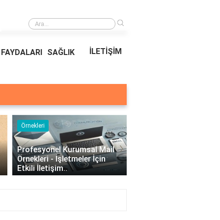
›
Kıvırcık Marul mu, Düz Marul mu Daha Faydalı?
İLETİŞİM
FAYDALARI
SAĞLIK
Örnekleri
Blog
›
Profesyonel Kurumsal Mail
Bina Kapısı Güvenlik
Örnekleri - İşletmeler İçin
Sistemleri: Akıllı Kilit v
Etkili İletişim..
Gövde Çözümleri..