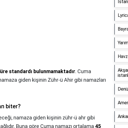
İstan
Lyric
Bayr
Yarım
Havz
Akşa
 süre standardı bulunmamaktadır
. Cuma
istan
namaza giden kişinin Zühr-ü Ahir gibi namazları
Deniz
Amer
n biter?
Ankar
eği, namaza giden kişinin zühr-ü ahr gibi
 bağlıdır. Buna göre Cuma namazı ortalama
45