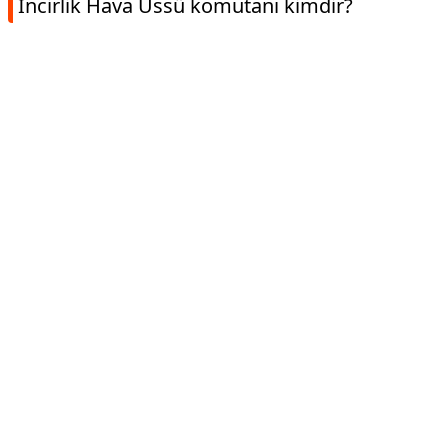
İncirlik Hava Üssü komutanı kimdir?