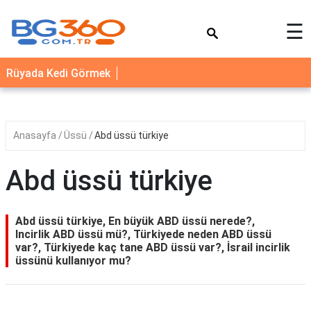
×
☰
YEMEK
Rüyada Kedi Görmek
TARİFLERİ
BİYOGRAFİ
NEDİR
Anasayfa
Üssü
Abd üssü türkiye
FAYDALARI
Abd üssü türkiye
SAĞLIK
İLETİŞİM
Abd üssü türkiye, En büyük ABD üssü nerede?,
Incirlik ABD üssü mü?, Türkiyede neden ABD üssü
var?, Türkiyede kaç tane ABD üssü var?, İsrail incirlik
üssünü kullanıyor mu?