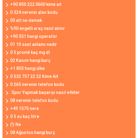
+90 850 222 0600 kime ait
0 324 nerenin alan kodu
05 alt ne demek
%90 engelli araç nasıl alınır
+90 551 hangi operatör
01 10 saat anlamı nedir
0 5 promil kaç mg dl
02 Kasım hangi burç
+1 855 hangi ülke
0 532 757 22 22 Kime Ait
0 265 nerenin telefon kodu
.Spor Yapmak başarıyı nasıl etkiler
08 nerenin telefon kodu
+49 1575 nere
0 5 su kaç litre
(!) Ne
08 Ağustos hangi burç