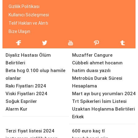
Gizlilik Politikası
Kullanıcı Sözleşmesi
Telif Hakları ve Alıntı
Bize Ulaşın
Diyaliz Hastası Ölüm
Muzaffer Cangure
Belirtileri
Cübbeli ahmet hocanın
Beta hcg 0.100 olup hamile
hatim duası yazılı
olanlar
Metrobüs Durak Süresi
Rakı Fiyatları 2024
Hesaplama
Viski Fiyatları 2024
Mart ayı burç yorumları 2024
Soğuk Espriler
Trt Spikerleri İsim Listesi
Alarm Kur
Uzaktan Hoşlanma Belirtileri
Erkek
Terzi fiyat listesi 2024
600 euro kaç tl