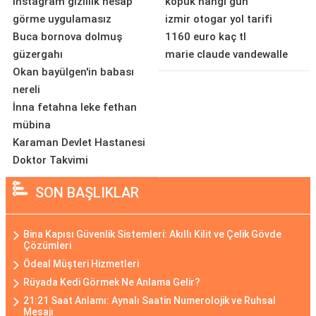
instagram gizlilik hesap
kopuk hangi gün
görme uygulamasız
izmir otogar yol tarifi
Buca bornova dolmuş
1160 euro kaç tl
güzergahı
marie claude vandewalle
Okan bayülgen'in babası
nereli
İnna fetahna leke fethan
mübina
Karaman Devlet Hastanesi
Doktor Takvimi
SON BAŞLIKLAR
Bina Kapısı Güvenlik Sistemleri: Akıllı Kilit ve Çelik Gövde
Çözümleri
Ödeal Müşteri Hizmetleri
Rüyada Kedi Görmek Ne Anlama Gelir?
21:21 Saat Anlamı: Aynalı Saatin Numerolojik ve Ruhsal
Mesajı