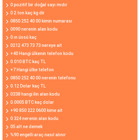
0 pozitif bir doğal sayı mıdır
0 2 ton kaç kg dir
0850 252 40 00 kimin numarası
0090 nerenin alan kodu
0 ın üssü kaç
0212 473 73 73 nereye ait
+40 Hangi ülkenin telefon kodu
0.010 BTC kaç TL
+7 Hangi ülke telefon
0850 252 40 00 nerenin telefonu
0.12 Dolar kaç TL
0338 hangi ilin alan kodu
0.0005 BTC kaç dolar
+90 850 222 0600 kime ait
0 324 nerenin alan kodu
05 alt ne demek
%90 engelli araç nasıl alınır