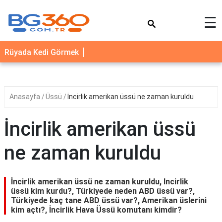
×
☰
YEMEK
Rüyada Kedi Görmek
TARİFLERİ
BİYOGRAFİ
NEDİR
Anasayfa
Üssü
İncirlik amerikan üssü ne zaman kuruldu
FAYDALARI
İncirlik amerikan üssü
SAĞLIK
ne zaman kuruldu
İLETİŞİM
İncirlik amerikan üssü ne zaman kuruldu, Incirlik
üssü kim kurdu?, Türkiyede neden ABD üssü var?,
Türkiyede kaç tane ABD üssü var?, Amerikan üslerini
kim açtı?, İncirlik Hava Üssü komutanı kimdir?