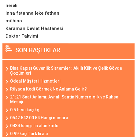
nereli
İnna fetahna leke fethan
mübina
Karaman Devlet Hastanesi
Doktor Takvimi
SON BAŞLIKLAR
Bina Kapısı Güvenlik Sistemleri: Akıllı Kilit ve Çelik Gövde
Çözümleri
Ödeal Müşteri Hizmetleri
Rüyada Kedi Görmek Ne Anlama Gelir?
21:21 Saat Anlamı: Aynalı Saatin Numerolojik ve Ruhsal
Mesajı
0 5 lt su kaç kg
0542 542 00 54 Hangi numara
0434 hangi ilin alan kodu
0.99 kaç Türk lirası