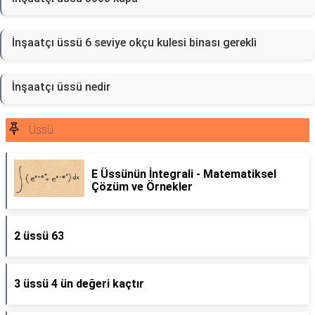
İnşaatçı üssü 6 seviye okçu kulesi binası gerekli
İnşaatçı üssü nedir
Üssü
E Üssünün İntegrali - Matematiksel
Çözüm ve Örnekler
2 üssü 63
3 üssü 4 ün değeri kaçtır