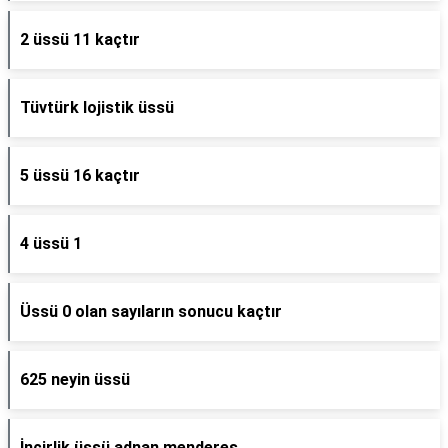
2 üssü 11 kaçtır
Tüvtürk lojistik üssü
5 üssü 16 kaçtır
4 üssü 1
Üssü 0 olan sayıların sonucu kaçtır
625 neyin üssü
İncirlik üssü adnan menderes