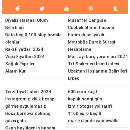
Diyaliz Hastası Ölüm
Muzaffer Cangure
Belirtileri
Cübbeli ahmet hocanın
Beta hcg 0.100 olup hamile
hatim duası yazılı
olanlar
Metrobüs Durak Süresi
Rakı Fiyatları 2024
Hesaplama
Viski Fiyatları 2024
Mart ayı burç yorumları 2024
Soğuk Espriler
Trt Spikerleri İsim Listesi
Alarm Kur
Uzaktan Hoşlanma Belirtileri
Erkek
Terzi fiyat listesi 2024
600 euro kaç tl
instagram gizlilik hesap
kopuk hangi gün
görme uygulamasız
izmir otogar yol tarifi
Buca bornova dolmuş
1160 euro kaç tl
güzergahı
marie claude vandewalle
Okan bayülgen'in babası