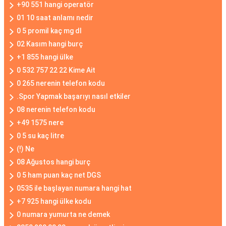
+90 551 hangi operatör
01 10 saat anlamı nedir
0 5 promil kaç mg dl
02 Kasım hangi burç
+1 855 hangi ülke
0 532 757 22 22 Kime Ait
0 265 nerenin telefon kodu
.Spor Yapmak başarıyı nasıl etkiler
08 nerenin telefon kodu
+49 1575 nere
0 5 su kaç litre
(!) Ne
08 Ağustos hangi burç
0 5 ham puan kaç net DGS
0535 ile başlayan numara hangi hat
+7 925 hangi ülke kodu
0 numara yumurta ne demek