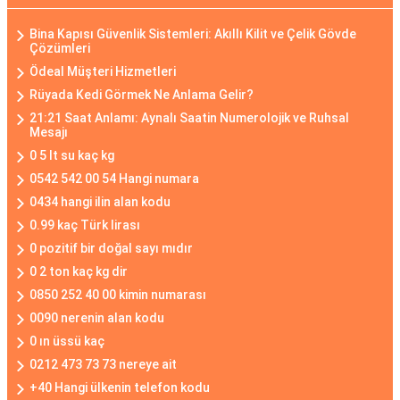
Bina Kapısı Güvenlik Sistemleri: Akıllı Kilit ve Çelik Gövde
Çözümleri
Ödeal Müşteri Hizmetleri
Rüyada Kedi Görmek Ne Anlama Gelir?
21:21 Saat Anlamı: Aynalı Saatin Numerolojik ve Ruhsal
Mesajı
0 5 lt su kaç kg
0542 542 00 54 Hangi numara
0434 hangi ilin alan kodu
0.99 kaç Türk lirası
0 pozitif bir doğal sayı mıdır
0 2 ton kaç kg dir
0850 252 40 00 kimin numarası
0090 nerenin alan kodu
0 ın üssü kaç
0212 473 73 73 nereye ait
+40 Hangi ülkenin telefon kodu