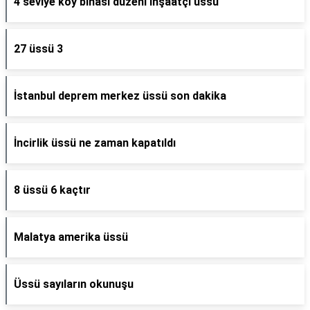
4 seviye köy binası düzeni inşaatçı üssü
27 üssü 3
İstanbul deprem merkez üssü son dakika
İncirlik üssü ne zaman kapatıldı
8 üssü 6 kaçtır
Malatya amerika üssü
Üssü sayıların okunuşu