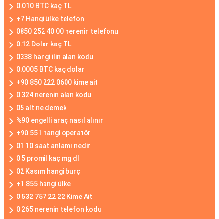
0.010 BTC kaç TL
+7 Hangi ülke telefon
0850 252 40 00 nerenin telefonu
0.12 Dolar kaç TL
0338 hangi ilin alan kodu
0.0005 BTC kaç dolar
+90 850 222 0600 kime ait
0 324 nerenin alan kodu
05 alt ne demek
%90 engelli araç nasıl alınır
+90 551 hangi operatör
01 10 saat anlamı nedir
0 5 promil kaç mg dl
02 Kasım hangi burç
+1 855 hangi ülke
0 532 757 22 22 Kime Ait
0 265 nerenin telefon kodu