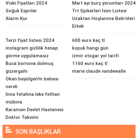
Viski Fiyatları 2024
Mart ayı burç yorumları 2024
Soğuk Espriler
Trt Spikerleri İsim Listesi
Alarm Kur
Uzaktan Hoşlanma Belirtileri
Erkek
Terzi fiyat listesi 2024
600 euro kaç tl
instagram gizlilik hesap
kopuk hangi gün
görme uygulamasız
izmir otogar yol tarifi
Buca bornova dolmuş
1160 euro kaç tl
güzergahı
marie claude vandewalle
Okan bayülgen'in babası
nereli
İnna fetahna leke fethan
mübina
Karaman Devlet Hastanesi
Doktor Takvimi
SON BAŞLIKLAR