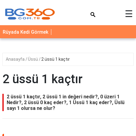
×
☰
YEMEK
Rüyada Kedi Görmek
TARİFLERİ
BİYOGRAFİ
NEDİR
Anasayfa
Üssü
2 üssü 1 kaçtır
FAYDALARI
2 üssü 1 kaçtır
SAĞLIK
İLETİŞİM
2 üssü 1 kaçtır, 2 üssü 1 in değeri nedir?, 0 üzeri 1
Nedir?, 2 üssü 0 kaç eder?, 1 Üssü 1 kaç eder?, Üslü
sayı 1 olursa ne olur?