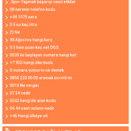
.Spor Yapmak başarıyı nasıl etkiler
08 nerenin telefon kodu
+49 1575 nere
0 5 su kaç litre
(!) Ne
08 Ağustos hangi burç
0 5 ham puan kaç net DGS
0535 ile başlayan numara hangi hat
+7 925 hangi ülke kodu
0 numara yumurta ne demek
0850 220 00 00 aramak ücretli mi
0015 Ne vergisi
07 24 nedir
0242 hangi ilin alan kodu
04.44 saat anlamı nedir
+46 Hangi ülkeye ait