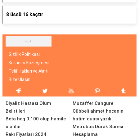
8 üssü 16 kaçtır
Gizlilik Politikası
Kullanıcı Sözleşmesi
Telif Hakları ve Alıntı
Bize Ulaşın
Diyaliz Hastası Ölüm
Muzaffer Cangure
Belirtileri
Cübbeli ahmet hocanın
Beta hcg 0.100 olup hamile
hatim duası yazılı
olanlar
Metrobüs Durak Süresi
Rakı Fiyatları 2024
Hesaplama