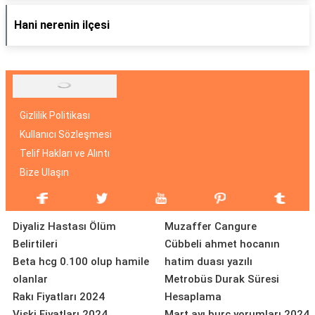
Hani nerenin ilçesi
Gizlilik Politikası
Kullanıcı Sözleşmesi
Telif Hakları ve Alıntı
Bize Ulaşın
Diyaliz Hastası Ölüm
Muzaffer Cangure
Belirtileri
Cübbeli ahmet hocanın
Beta hcg 0.100 olup hamile
hatim duası yazılı
olanlar
Metrobüs Durak Süresi
Rakı Fiyatları 2024
Hesaplama
Viski Fiyatları 2024
Mart ayı burç yorumları 2024