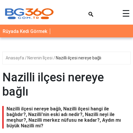
×
☰
YEMEK
Rüyada Kedi Görmek
TARİFLERİ
BİYOGRAFİ
NEDİR
Anasayfa
Nerenin İlçesi
Nazilli ilçesi nereye bağlı
FAYDALARI
Nazilli ilçesi nereye
SAĞLIK
bağlı
İLETİŞİM
Nazilli ilçesi nereye bağlı, Nazilli ilçesi hangi ile
bağlıdır?, Nazilli'nin eski adı nedir?, Nazilli neyi ile
meşhur?, Nazilli merkez nüfusu ne kadar?, Aydın mı
büyük Nazilli mi?