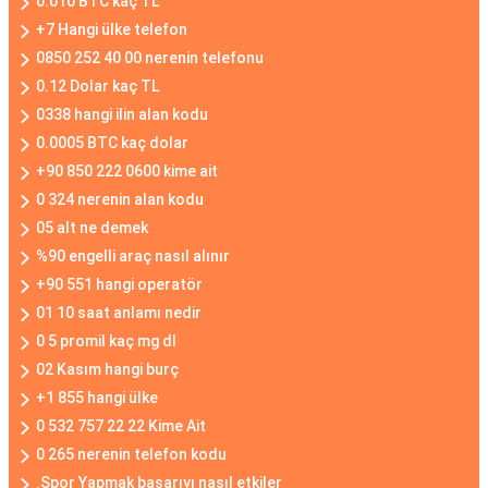
0.010 BTC kaç TL
+7 Hangi ülke telefon
0850 252 40 00 nerenin telefonu
0.12 Dolar kaç TL
0338 hangi ilin alan kodu
0.0005 BTC kaç dolar
+90 850 222 0600 kime ait
0 324 nerenin alan kodu
05 alt ne demek
%90 engelli araç nasıl alınır
+90 551 hangi operatör
01 10 saat anlamı nedir
0 5 promil kaç mg dl
02 Kasım hangi burç
+1 855 hangi ülke
0 532 757 22 22 Kime Ait
0 265 nerenin telefon kodu
.Spor Yapmak başarıyı nasıl etkiler