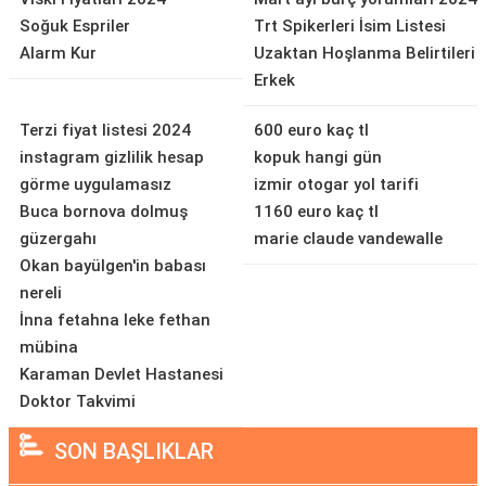
Soğuk Espriler
Trt Spikerleri İsim Listesi
Alarm Kur
Uzaktan Hoşlanma Belirtileri
Erkek
Terzi fiyat listesi 2024
600 euro kaç tl
instagram gizlilik hesap
kopuk hangi gün
görme uygulamasız
izmir otogar yol tarifi
Buca bornova dolmuş
1160 euro kaç tl
güzergahı
marie claude vandewalle
Okan bayülgen'in babası
nereli
İnna fetahna leke fethan
mübina
Karaman Devlet Hastanesi
Doktor Takvimi
SON BAŞLIKLAR