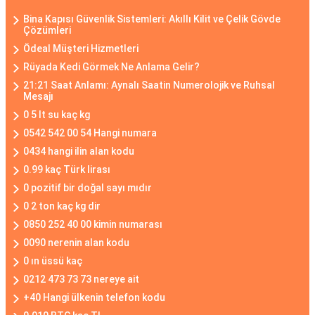
Bina Kapısı Güvenlik Sistemleri: Akıllı Kilit ve Çelik Gövde
Çözümleri
Ödeal Müşteri Hizmetleri
Rüyada Kedi Görmek Ne Anlama Gelir?
21:21 Saat Anlamı: Aynalı Saatin Numerolojik ve Ruhsal
Mesajı
0 5 lt su kaç kg
0542 542 00 54 Hangi numara
0434 hangi ilin alan kodu
0.99 kaç Türk lirası
0 pozitif bir doğal sayı mıdır
0 2 ton kaç kg dir
0850 252 40 00 kimin numarası
0090 nerenin alan kodu
0 ın üssü kaç
0212 473 73 73 nereye ait
+40 Hangi ülkenin telefon kodu