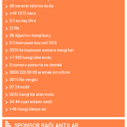
08 nerenin telefon kodu
+49 1575 nere
0 5 su kaç litre
(!) Ne
08 Ağustos hangi burç
0 5 ham puan kaç net DGS
0535 ile başlayan numara hangi hat
+7 925 hangi ülke kodu
0 numara yumurta ne demek
0850 220 00 00 aramak ücretli mi
0015 Ne vergisi
07 24 nedir
0242 hangi ilin alan kodu
04.44 saat anlamı nedir
+46 Hangi ülkeye ait
SPONSOR BAĞLANTILAR