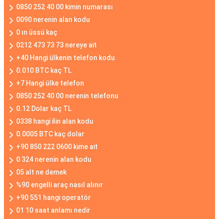
0850 252 40 00 kimin numarası
0090 nerenin alan kodu
0 ın üssü kaç
0212 473 73 73 nereye ait
+40 Hangi ülkenin telefon kodu
0.010 BTC kaç TL
+7 Hangi ülke telefon
0850 252 40 00 nerenin telefonu
0.12 Dolar kaç TL
0338 hangi ilin alan kodu
0.0005 BTC kaç dolar
+90 850 222 0600 kime ait
0 324 nerenin alan kodu
05 alt ne demek
%90 engelli araç nasıl alınır
+90 551 hangi operatör
01 10 saat anlamı nedir