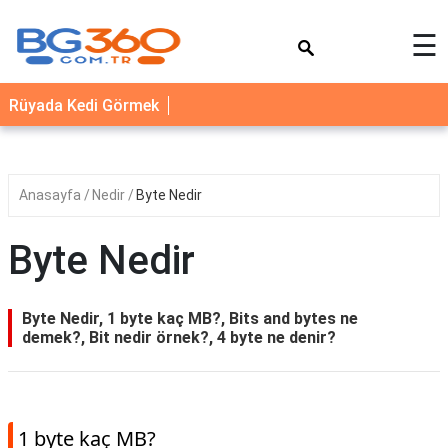
×
☰
YEMEK
Rüyada Kedi Görmek
TARİFLERİ
BİYOGRAFİ
NEDİR
Anasayfa
Nedir
Byte Nedir
FAYDALARI
Byte Nedir
SAĞLIK
İLETİŞİM
Byte Nedir, 1 byte kaç MB?, Bits and bytes ne
demek?, Bit nedir örnek?, 4 byte ne denir?
1 byte kaç MB?