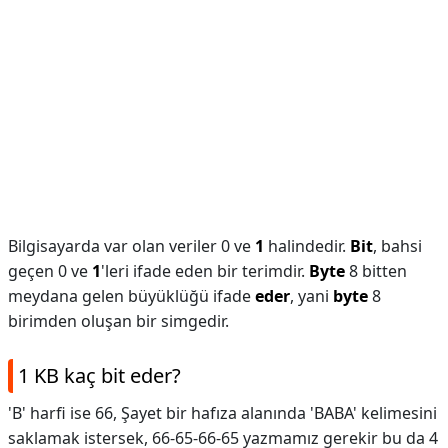
Bilgisayarda var olan veriler 0 ve
1
halindedir.
Bit
, bahsi
geçen 0 ve
1
'leri ifade eden bir terimdir.
Byte
8 bitten
meydana gelen büyüklüğü ifade
eder
, yani
byte
8
birimden oluşan bir simgedir.
1 KB kaç bit eder?
'B' harfi ise 66, Şayet bir hafıza alanında 'BABA' kelimesini
saklamak istersek, 66-65-66-65 yazmamız gerekir bu da 4