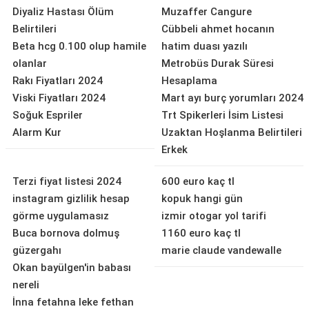
Diyaliz Hastası Ölüm
Muzaffer Cangure
Belirtileri
Cübbeli ahmet hocanın
Beta hcg 0.100 olup hamile
hatim duası yazılı
olanlar
Metrobüs Durak Süresi
Rakı Fiyatları 2024
Hesaplama
Viski Fiyatları 2024
Mart ayı burç yorumları 2024
Soğuk Espriler
Trt Spikerleri İsim Listesi
Alarm Kur
Uzaktan Hoşlanma Belirtileri
Erkek
Terzi fiyat listesi 2024
600 euro kaç tl
instagram gizlilik hesap
kopuk hangi gün
görme uygulamasız
izmir otogar yol tarifi
Buca bornova dolmuş
1160 euro kaç tl
güzergahı
marie claude vandewalle
Okan bayülgen'in babası
nereli
İnna fetahna leke fethan