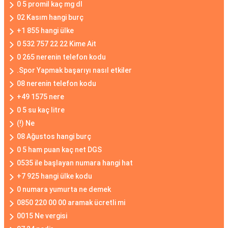
0 5 promil kaç mg dl
02 Kasım hangi burç
+1 855 hangi ülke
0 532 757 22 22 Kime Ait
0 265 nerenin telefon kodu
.Spor Yapmak başarıyı nasıl etkiler
08 nerenin telefon kodu
+49 1575 nere
0 5 su kaç litre
(!) Ne
08 Ağustos hangi burç
0 5 ham puan kaç net DGS
0535 ile başlayan numara hangi hat
+7 925 hangi ülke kodu
0 numara yumurta ne demek
0850 220 00 00 aramak ücretli mi
0015 Ne vergisi