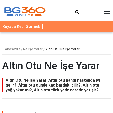
×
☰
YEMEK
Rüyada Kedi Görmek
TARİFLERİ
BİYOGRAFİ
NEDİR
Anasayfa
Ne İşe Yarar
Altın Otu Ne İşe Yarar
FAYDALARI
Altın Otu Ne İşe Yarar
SAĞLIK
İLETİŞİM
Altın Otu Ne İşe Yarar, Altın otu hangi hastalığa iyi
gelir?, Altın otu günde kaç bardak içilir?, Altın otu
yağ yakar mı?, Altın otu türkiyede nerede yetişir?