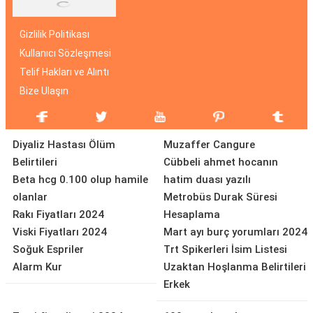
Gizlilik Politikası
Kullanıcı Sözleşmesi
Telif Hakları ve Alıntı
Bize Ulaşın
Diyaliz Hastası Ölüm
Muzaffer Cangure
Belirtileri
Cübbeli ahmet hocanın
Beta hcg 0.100 olup hamile
hatim duası yazılı
olanlar
Metrobüs Durak Süresi
Rakı Fiyatları 2024
Hesaplama
Viski Fiyatları 2024
Mart ayı burç yorumları 2024
Soğuk Espriler
Trt Spikerleri İsim Listesi
Alarm Kur
Uzaktan Hoşlanma Belirtileri
Erkek