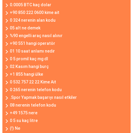
0.0005 BTC kaç dolar
+90 850 222 0600 kime ait
0 324 nerenin alan kodu
05 alt ne demek
%90 engelli araç nasıl alınır
+90 551 hangi operatör
01 10 saat anlamı nedir
0 5 promil kaç mg dl
02 Kasım hangi burç
+1 855 hangi ülke
0 532 757 22 22 Kime Ait
0 265 nerenin telefon kodu
.Spor Yapmak başarıyı nasıl etkiler
08 nerenin telefon kodu
+49 1575 nere
0 5 su kaç litre
(!) Ne