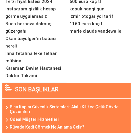
Terzi fiyat listesi 2024
600 euro kaç tl
instagram gizlilik hesap
kopuk hangi gün
görme uygulamasız
izmir otogar yol tarifi
Buca bornova dolmuş
1160 euro kaç tl
güzergahı
marie claude vandewalle
Okan bayülgen'in babası
nereli
İnna fetahna leke fethan
mübina
Karaman Devlet Hastanesi
Doktor Takvimi
SON BAŞLIKLAR
Bina Kapısı Güvenlik Sistemleri: Akıllı Kilit ve Çelik Gövde
Çözümleri
Ödeal Müşteri Hizmetleri
Rüyada Kedi Görmek Ne Anlama Gelir?