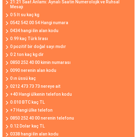
21:21 Saat Anlamı: Aynalı Saatin Numerolojik ve Ruhsal
Mesajı
0 5 lt su kaç kg
0542 542 00 54 Hangi numara
0434 hangi ilin alan kodu
0.99 kaç Türk lirası
0 pozitif bir doğal sayı mıdır
0 2 ton kaç kg dir
0850 252 40 00 kimin numarası
0090 nerenin alan kodu
0 ın üssü kaç
0212 473 73 73 nereye ait
+40 Hangi ülkenin telefon kodu
0.010 BTC kaç TL
+7 Hangi ülke telefon
0850 252 40 00 nerenin telefonu
0.12 Dolar kaç TL
0338 hangi ilin alan kodu