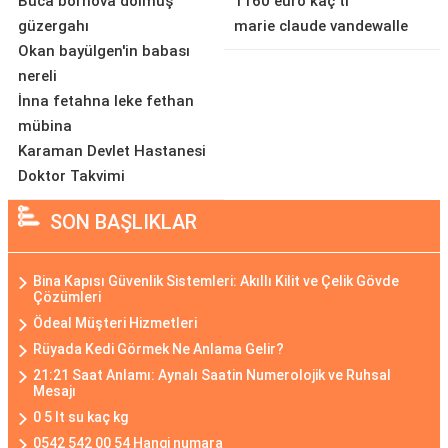
Buca bornova dolmuş
1160 euro kaç tl
güzergahı
marie claude vandewalle
Okan bayülgen'in babası
nereli
İnna fetahna leke fethan
mübina
Karaman Devlet Hastanesi
Doktor Takvimi
SON BAŞLIKLAR
Bina Kapısı Güvenlik Sistemleri: Akıllı Kilit ve Çelik Gövde
Çözümleri
Ödeal Müşteri Hizmetleri
Rüyada Kedi Görmek Ne Anlama Gelir?
21:21 Saat Anlamı: Aynalı Saatin Numerolojik ve Ruhsal
Mesajı
0 5 lt su kaç kg
0542 542 00 54 Hangi numara