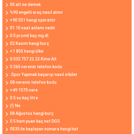
05 alt ne demek
%90 engelli araç nasıl alınır
+90 551 hangi operatör
01 10 saat anlamı nedir
0 5 promil kaç mg dl
02 Kasım hangi burç
+1 855 hangi ülke
0 532 757 22 22 Kime Ait
0 265 nerenin telefon kodu
.Spor Yapmak başarıyı nasıl etkiler
08 nerenin telefon kodu
+49 1575 nere
0 5 su kaç litre
(!) Ne
08 Ağustos hangi burç
0 5 ham puan kaç net DGS
0535 ile başlayan numara hangi hat