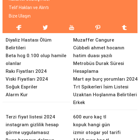
Telif Hakları ve Alıntı
Bize Ulaşın
Diyaliz Hastası Ölüm
Muzaffer Cangure
Belirtileri
Cübbeli ahmet hocanın
Beta hcg 0.100 olup hamile
hatim duası yazılı
olanlar
Metrobüs Durak Süresi
Rakı Fiyatları 2024
Hesaplama
Viski Fiyatları 2024
Mart ayı burç yorumları 2024
Soğuk Espriler
Trt Spikerleri İsim Listesi
Alarm Kur
Uzaktan Hoşlanma Belirtileri
Erkek
Terzi fiyat listesi 2024
600 euro kaç tl
instagram gizlilik hesap
kopuk hangi gün
görme uygulamasız
izmir otogar yol tarifi