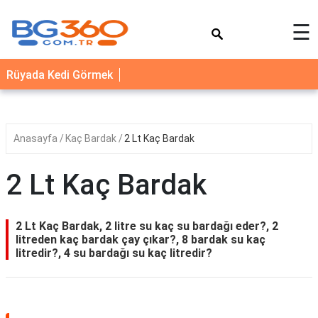
×
☰
YEMEK
Rüyada Kedi Görmek
TARİFLERİ
BİYOGRAFİ
NEDİR
Anasayfa
Kaç Bardak
2 Lt Kaç Bardak
FAYDALARI
2 Lt Kaç Bardak
SAĞLIK
İLETİŞİM
2 Lt Kaç Bardak, 2 litre su kaç su bardağı eder?, 2
litreden kaç bardak çay çıkar?, 8 bardak su kaç
litredir?, 4 su bardağı su kaç litredir?