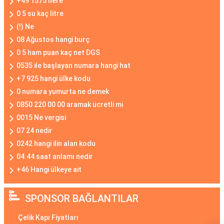
+49 1575 nere
0 5 su kaç litre
(!) Ne
08 Ağustos hangi burç
0 5 ham puan kaç net DGS
0535 ile başlayan numara hangi hat
+7 925 hangi ülke kodu
0 numara yumurta ne demek
0850 220 00 00 aramak ücretli mi
0015 Ne vergisi
07 24 nedir
0242 hangi ilin alan kodu
04.44 saat anlamı nedir
+46 Hangi ülkeye ait
SPONSOR BAĞLANTILAR
Çelik Kapı Fiyatları