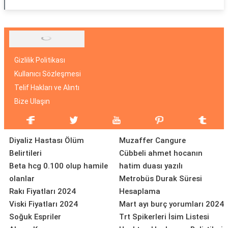
Gizlilik Politikası
Kullanıcı Sözleşmesi
Telif Hakları ve Alıntı
Bize Ulaşın
Diyaliz Hastası Ölüm
Muzaffer Cangure
Belirtileri
Cübbeli ahmet hocanın
Beta hcg 0.100 olup hamile
hatim duası yazılı
olanlar
Metrobüs Durak Süresi
Rakı Fiyatları 2024
Hesaplama
Viski Fiyatları 2024
Mart ayı burç yorumları 2024
Soğuk Espriler
Trt Spikerleri İsim Listesi