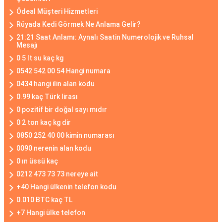
Ödeal Müşteri Hizmetleri
Rüyada Kedi Görmek Ne Anlama Gelir?
21:21 Saat Anlamı: Aynalı Saatin Numerolojik ve Ruhsal
Mesajı
0 5 lt su kaç kg
0542 542 00 54 Hangi numara
0434 hangi ilin alan kodu
0.99 kaç Türk lirası
0 pozitif bir doğal sayı mıdır
0 2 ton kaç kg dir
0850 252 40 00 kimin numarası
0090 nerenin alan kodu
0 ın üssü kaç
0212 473 73 73 nereye ait
+40 Hangi ülkenin telefon kodu
0.010 BTC kaç TL
+7 Hangi ülke telefon