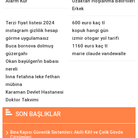
Alarm Kur
Uzaktan Hoşlanma Belirtileri
Erkek
Terzi fiyat listesi 2024
600 euro kaç tl
instagram gizlilik hesap
kopuk hangi gün
görme uygulamasız
izmir otogar yol tarifi
Buca bornova dolmuş
1160 euro kaç tl
güzergahı
marie claude vandewalle
Okan bayülgen'in babası
nereli
İnna fetahna leke fethan
mübina
Karaman Devlet Hastanesi
Doktor Takvimi
SON BAŞLIKLAR
Bina Kapısı Güvenlik Sistemleri: Akıllı Kilit ve Çelik Gövde
Çözümleri