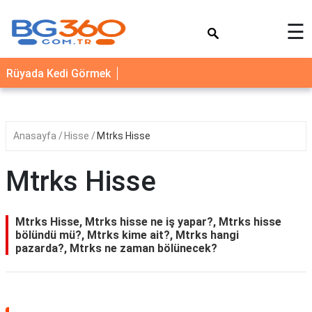
×
☰
YEMEK
Rüyada Kedi Görmek
TARİFLERİ
BİYOGRAFİ
NEDİR
Anasayfa
Hisse
Mtrks Hisse
FAYDALARI
Mtrks Hisse
SAĞLIK
İLETİŞİM
Mtrks Hisse, Mtrks hisse ne iş yapar?, Mtrks hisse
bölündü mü?, Mtrks kime ait?, Mtrks hangi
pazarda?, Mtrks ne zaman bölünecek?