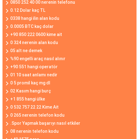
0850 252 40 00 nerenin telefonu
0.12 Dolar kaç TL
0338 hangi ilin alan kodu
0.0005 BTC kaç dolar
+90 850 222 0600 kime ait
0 324 nerenin alan kodu
05 alt ne demek
%90 engelli araç nasıl alınır
+90 551 hangi operatör
01 10 saat anlamı nedir
0 5 promil kaç mg dl
02 Kasım hangi burç
+1 855 hangi ülke
0 532 757 22 22 Kime Ait
0 265 nerenin telefon kodu
.Spor Yapmak başarıyı nasıl etkiler
08 nerenin telefon kodu