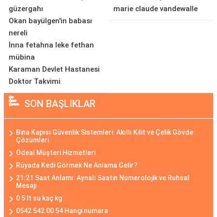
güzergahı
marie claude vandewalle
Okan bayülgen'in babası
nereli
İnna fetahna leke fethan
mübina
Karaman Devlet Hastanesi
Doktor Takvimi
SON BAŞLIKLAR
Bina Kapısı Güvenlik Sistemleri: Akıllı Kilit ve Çelik Gövde
Çözümleri
Ödeal Müşteri Hizmetleri
Rüyada Kedi Görmek Ne Anlama Gelir?
21:21 Saat Anlamı: Aynalı Saatin Numerolojik ve Ruhsal
Mesajı
0 5 lt su kaç kg
0542 542 00 54 Hangi numara