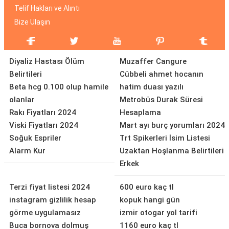
Telif Hakları ve Alıntı
Bize Ulaşın
Diyaliz Hastası Ölüm
Muzaffer Cangure
Belirtileri
Cübbeli ahmet hocanın
Beta hcg 0.100 olup hamile
hatim duası yazılı
olanlar
Metrobüs Durak Süresi
Rakı Fiyatları 2024
Hesaplama
Viski Fiyatları 2024
Mart ayı burç yorumları 2024
Soğuk Espriler
Trt Spikerleri İsim Listesi
Alarm Kur
Uzaktan Hoşlanma Belirtileri
Erkek
Terzi fiyat listesi 2024
600 euro kaç tl
instagram gizlilik hesap
kopuk hangi gün
görme uygulamasız
izmir otogar yol tarifi
Buca bornova dolmuş
1160 euro kaç tl