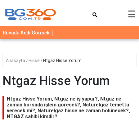
×
☰
YEMEK
Rüyada Kedi Görmek
TARİFLERİ
BİYOGRAFİ
NEDİR
Anasayfa
Hisse
Ntgaz Hisse Yorum
FAYDALARI
Ntgaz Hisse Yorum
SAĞLIK
İLETİŞİM
Ntgaz Hisse Yorum, Ntgaz ne iş yapar?, Ntgaz ne
zaman borsada işlem görecek?, Naturelgaz temettü
verecek mi?, Naturelgaz hisse ne zaman bölünecek?,
NTGAZ sahibi kimdir?