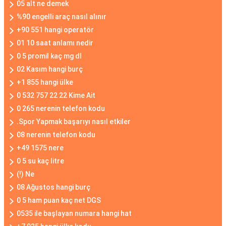
05 alt ne demek
%90 engelli araç nasıl alınır
+90 551 hangi operatör
01 10 saat anlamı nedir
0 5 promil kaç mg dl
02 Kasım hangi burç
+1 855 hangi ülke
0 532 757 22 22 Kime Ait
0 265 nerenin telefon kodu
.Spor Yapmak başarıyı nasıl etkiler
08 nerenin telefon kodu
+49 1575 nere
0 5 su kaç litre
(!) Ne
08 Ağustos hangi burç
0 5 ham puan kaç net DGS
0535 ile başlayan numara hangi hat