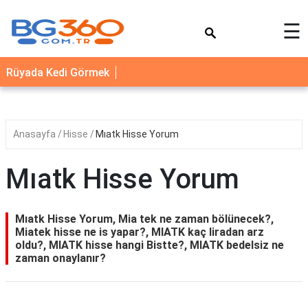
×
☰
YEMEK
Rüyada Kedi Görmek
TARİFLERİ
BİYOGRAFİ
NEDİR
Anasayfa
Hisse
Mıatk Hisse Yorum
FAYDALARI
Mıatk Hisse Yorum
SAĞLIK
İLETİŞİM
Mıatk Hisse Yorum, Mia tek ne zaman bölünecek?,
Miatek hisse ne is yapar?, MIATK kaç liradan arz
oldu?, MIATK hisse hangi Bistte?, MIATK bedelsiz ne
zaman onaylanır?