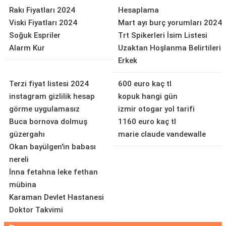
Rakı Fiyatları 2024
Hesaplama
Viski Fiyatları 2024
Mart ayı burç yorumları 2024
Soğuk Espriler
Trt Spikerleri İsim Listesi
Alarm Kur
Uzaktan Hoşlanma Belirtileri
Erkek
Terzi fiyat listesi 2024
600 euro kaç tl
instagram gizlilik hesap
kopuk hangi gün
görme uygulamasız
izmir otogar yol tarifi
Buca bornova dolmuş
1160 euro kaç tl
güzergahı
marie claude vandewalle
Okan bayülgen'in babası
nereli
İnna fetahna leke fethan
mübina
Karaman Devlet Hastanesi
Doktor Takvimi