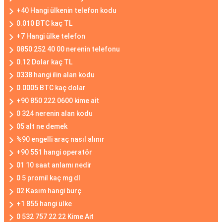
+40 Hangi ülkenin telefon kodu
0.010 BTC kaç TL
+7 Hangi ülke telefon
0850 252 40 00 nerenin telefonu
0.12 Dolar kaç TL
0338 hangi ilin alan kodu
0.0005 BTC kaç dolar
+90 850 222 0600 kime ait
0 324 nerenin alan kodu
05 alt ne demek
%90 engelli araç nasıl alınır
+90 551 hangi operatör
01 10 saat anlamı nedir
0 5 promil kaç mg dl
02 Kasım hangi burç
+1 855 hangi ülke
0 532 757 22 22 Kime Ait