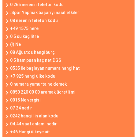
0 265 nerenin telefon kodu
.Spor Yapmak başarıyı nasıl etkiler
08 nerenin telefon kodu
+49 1575 nere
0 5 su kaç litre
(!) Ne
08 Ağustos hangi burç
0 5 ham puan kaç net DGS
0535 ile başlayan numara hangi hat
+7 925 hangi ülke kodu
0 numara yumurta ne demek
0850 220 00 00 aramak ücretli mi
0015 Ne vergisi
07 24 nedir
0242 hangi ilin alan kodu
04.44 saat anlamı nedir
+46 Hangi ülkeye ait