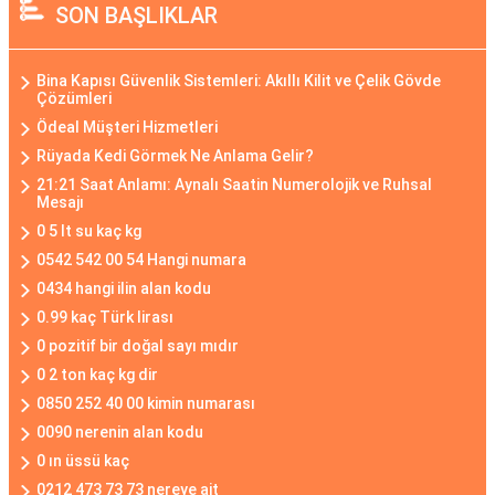
SON BAŞLIKLAR
Bina Kapısı Güvenlik Sistemleri: Akıllı Kilit ve Çelik Gövde
Çözümleri
Ödeal Müşteri Hizmetleri
Rüyada Kedi Görmek Ne Anlama Gelir?
21:21 Saat Anlamı: Aynalı Saatin Numerolojik ve Ruhsal
Mesajı
0 5 lt su kaç kg
0542 542 00 54 Hangi numara
0434 hangi ilin alan kodu
0.99 kaç Türk lirası
0 pozitif bir doğal sayı mıdır
0 2 ton kaç kg dir
0850 252 40 00 kimin numarası
0090 nerenin alan kodu
0 ın üssü kaç
0212 473 73 73 nereye ait