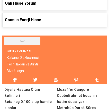
Qnb Hisse Yorum
Consus Enerji Hisse
Gizlilik Politikası
Kullanıcı Sözleşmesi
Telif Hakları ve Alıntı
Bize Ulaşın
Diyaliz Hastası Ölüm
Muzaffer Cangure
Belirtileri
Cübbeli ahmet hocanın
Beta hcg 0.100 olup hamile
hatim duası yazılı
olanlar
Metrobüs Durak Süresi