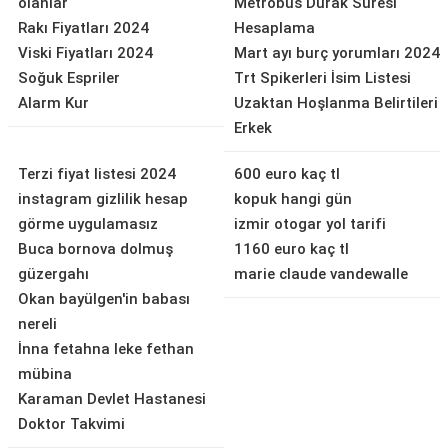
olanlar
Metrobüs Durak Süresi
Rakı Fiyatları 2024
Hesaplama
Viski Fiyatları 2024
Mart ayı burç yorumları 2024
Soğuk Espriler
Trt Spikerleri İsim Listesi
Alarm Kur
Uzaktan Hoşlanma Belirtileri
Erkek
Terzi fiyat listesi 2024
600 euro kaç tl
instagram gizlilik hesap
kopuk hangi gün
görme uygulamasız
izmir otogar yol tarifi
Buca bornova dolmuş
1160 euro kaç tl
güzergahı
marie claude vandewalle
Okan bayülgen'in babası
nereli
İnna fetahna leke fethan
mübina
Karaman Devlet Hastanesi
Doktor Takvimi