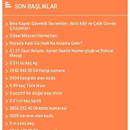
SON BAŞLIKLAR
Bina Kapısı Güvenlik Sistemleri: Akıllı Kilit ve Çelik Gövde
Çözümleri
Ödeal Müşteri Hizmetleri
Rüyada Kedi Görmek Ne Anlama Gelir?
21:21 Saat Anlamı: Aynalı Saatin Numerolojik ve Ruhsal
Mesajı
0 5 lt su kaç kg
0542 542 00 54 Hangi numara
0434 hangi ilin alan kodu
0.99 kaç Türk lirası
0 pozitif bir doğal sayı mıdır
0 2 ton kaç kg dir
0850 252 40 00 kimin numarası
0090 nerenin alan kodu
0 ın üssü kaç