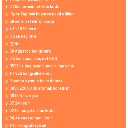
0 265 nerenin telefon kodu
.Spor Yapmak başarıyı nasıl etkiler
08 nerenin telefon kodu
+49 1575 nere
0 5 su kaç litre
(!) Ne
08 Ağustos hangi burç
0 5 ham puan kaç net DGS
0535 ile başlayan numara hangi hat
+7 925 hangi ülke kodu
0 numara yumurta ne demek
0850 220 00 00 aramak ücretli mi
0015 Ne vergisi
07 24 nedir
0242 hangi ilin alan kodu
04.44 saat anlamı nedir
+46 Hangi ülkeye ait