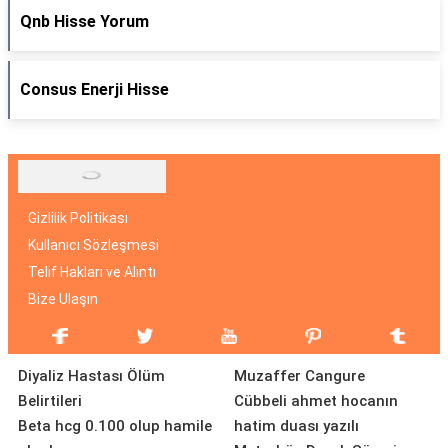
Qnb Hisse Yorum
Consus Enerji Hisse
Gizlilik Politikası
Kullanıcı Sözleşmesi
Telif Hakları ve Alıntı
Bize Ulaşın
Diyaliz Hastası Ölüm
Muzaffer Cangure
Belirtileri
Cübbeli ahmet hocanın
Beta hcg 0.100 olup hamile
hatim duası yazılı