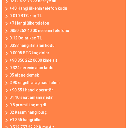
0212 473 73 73 nereye ait
+40 Hangi ülkenin telefon kodu
0.010 BTC kaç TL
+7 Hangi ülke telefon
0850 252 40 00 nerenin telefonu
0.12 Dolar kaç TL
0338 hangi ilin alan kodu
0.0005 BTC kaç dolar
+90 850 222 0600 kime ait
0 324 nerenin alan kodu
05 alt ne demek
%90 engelli araç nasıl alınır
+90 551 hangi operatör
01 10 saat anlamı nedir
0 5 promil kaç mg dl
02 Kasım hangi burç
+1 855 hangi ülke
0 532 757 22 22 Kime Ait