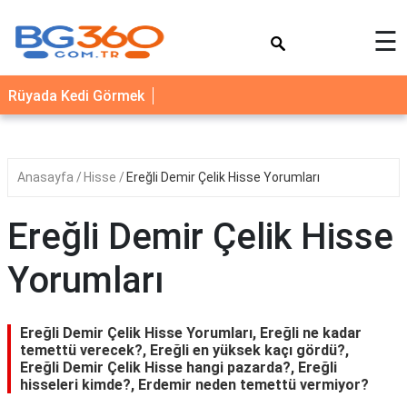
×
☰
YEMEK
Rüyada Kedi Görmek
TARİFLERİ
BİYOGRAFİ
NEDİR
Anasayfa
Hisse
Ereğli Demir Çelik Hisse Yorumları
FAYDALARI
Ereğli Demir Çelik Hisse
SAĞLIK
Yorumları
İLETİŞİM
Ereğli Demir Çelik Hisse Yorumları, Ereğli ne kadar
temettü verecek?, Ereğli en yüksek kaçı gördü?,
Ereğli Demir Çelik Hisse hangi pazarda?, Ereğli
hisseleri kimde?, Erdemir neden temettü vermiyor?