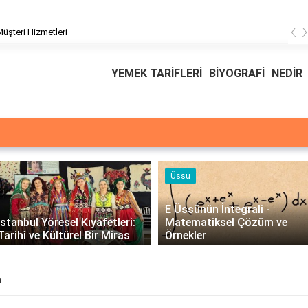
‹
üşteri Hizmetleri
YEMEK TARİFLERİ
BİYOGRAFİ
NEDİR
Üssü
E Üssünün İntegrali -
İstanbul Yöresel Kıyafetleri:
Matematiksel Çözüm ve
Tarihî ve Kültürel Bir Miras
Örnekler
m