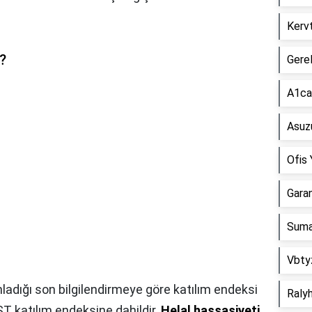
Kerv
?
Gere
A1ca
Asuz
Ofis
Gara
Suma
Vbty
ladığı son bilgilendirmeye göre katılım endeksi
Ralyh
IST katılım endeksine dahildir.
Helal hassasiyeti