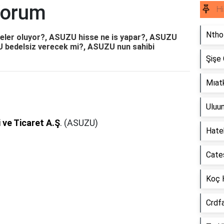
Yorum
Hi
Ntho
ler oluyor?, ASUZU hisse ne is yapar?, ASUZU
bedelsiz verecek mi?, ASUZU nun sahibi
Şişe
Mıat
Uluu
ve Ticaret A.Ş
. (ASUZU)
Hate
Cate
Koç 
Crdf