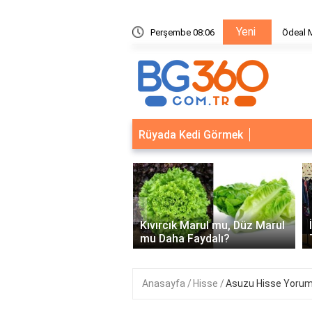
Yeni
ik Sistemleri: Akıllı Kilit ve Çelik Gövde Çözümleri
Perşembe 08:06
Ödeal M
Rüyada Kedi Görmek
‹
Kapısı Güvenlik
leri: Akıllı Kilit ve Çelik
Kıvırcık Marul mu, Düz Marul
 Çözümleri..
mu Daha Faydalı?
Anasayfa
Hisse
Asuzu Hisse Yoru