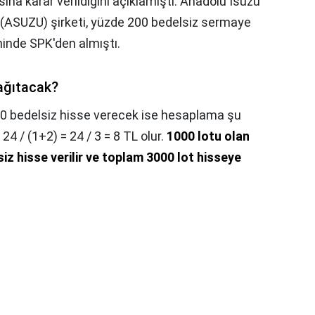
na karar verildiğini açıklamıştı. Anadolu Isuzu
 (ASUZU) şirketi, yüzde 200 bedelsiz sermaye
hinde SPK'den almıştı.
ağıtacak?
00 bedelsiz hisse verecek ise hesaplama şu
 24 / (1+2) = 24 / 3 = 8 TL olur.
1000 lotu olan
iz hisse verilir ve toplam 3000 lot hisseye