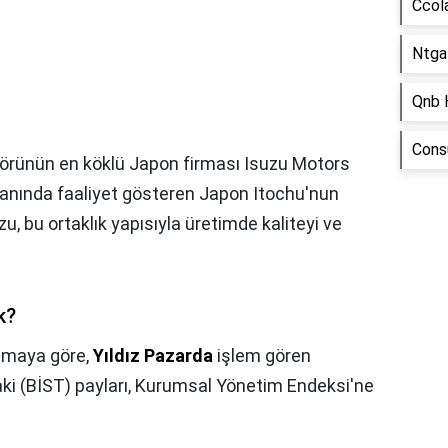
Ccol
Ntga
Qnb 
Consu
törünün en köklü Japon firması Isuzu Motors
alanında faaliyet gösteren Japon Itochu'nun
u, bu ortaklık yapısıyla üretimde kaliteyi ve
k?
lamaya göre,
Yıldız Pazarda
işlem gören
aki (BİST) payları, Kurumsal Yönetim Endeksi'ne