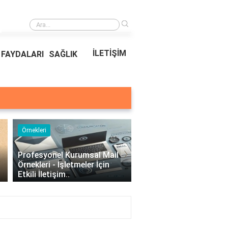
›
Ödeal Müşteri Hizmetleri
İLETİŞİM
FAYDALARI
SAĞLIK
Örnekleri
Blog
›
Profesyonel Kurumsal Mail
Bina Kapısı Güvenlik
Örnekleri - İşletmeler İçin
Sistemleri: Akıllı Kilit v
Etkili İletişim..
Gövde Çözümleri..