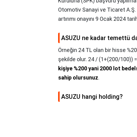
Kuruluna (SPK) başvuru yapılması
Otomotiv Sanayi ve Ticaret A.Ş.
artırımı onayını 9 Ocak 2024 tari
ASUZU ne kadar temettü d
Örneğin 24 TL olan bir hisse %2
şekilde olur. 24 / (1+(200/100)) =
kişiye %200 yani 2000 lot bedels
sahip olursunuz
.
ASUZU hangi holding?