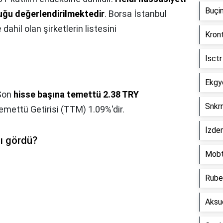
Buçi
duğu değerlendirilmektedir
. Borsa İstanbul
hil olan şirketlerin listesini
Kron
Isct
Ekgy
 Son
hisse başına temettü 2.38 TRY
Snkr
emettü Getirisi (TTM) 1.09%'dir.
İzde
ı gördü?
Mobt
Rube
Aksu