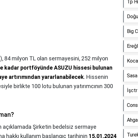
Tp H
Doğu
Big 
Ereğl
, 84 milyon TL olan sermayesini, 252 milyon
Koca
e kadar portföyünde ASUZU hissesi bulunan
Sasa
aye artırımından yararlanabilecek
. Hissenin
yle birlikte 100 lotu bulunan yatırımcının 300
İşctr
Cons
aman?
Ahga
n açıklamada Şirketin bedelsiz sermaye
Ture
lma hakkı kullanım başlangıç tarihinin
15.01.2024