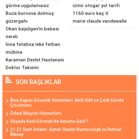
görme uygulamasız
izmir otogar yol tarifi
Buca bornova dolmuş
1160 euro kaç tl
güzergahı
marie claude vandewalle
Okan bayülgen'in babası
nereli
İnna fetahna leke fethan
mübina
Karaman Devlet Hastanesi
Doktor Takvimi
SON BAŞLIKLAR
Bina Kapısı Güvenlik Sistemleri: Akıllı Kilit ve Çelik Gövde
Çözümleri
Ödeal Müşteri Hizmetleri
Rüyada Kedi Görmek Ne Anlama Gelir?
21:21 Saat Anlamı: Aynalı Saatin Numerolojik ve Ruhsal
Mesajı