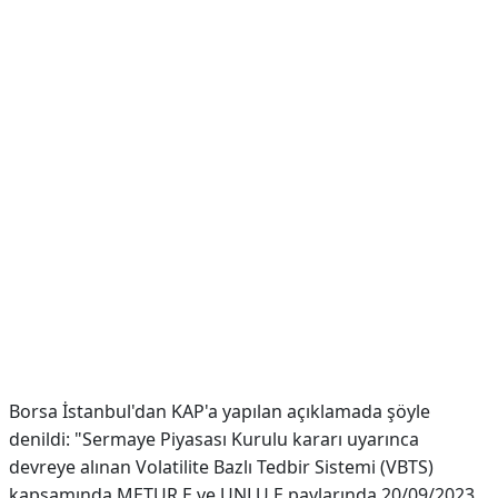
Borsa İstanbul'dan KAP'a yapılan açıklamada şöyle
denildi: "Sermaye Piyasası Kurulu kararı uyarınca
devreye alınan Volatilite Bazlı Tedbir Sistemi (VBTS)
kapsamında METUR.E ve UNLU.E paylarında 20/09/2023