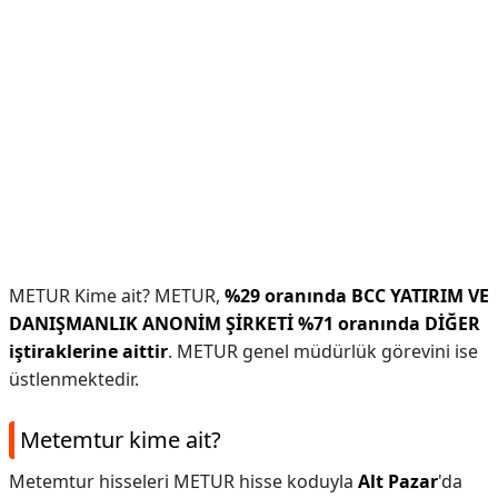
METUR Kime ait? METUR,
%29 oranında BCC YATIRIM VE
DANIŞMANLIK ANONİM ŞİRKETİ %71 oranında DİĞER
iştiraklerine aittir
. METUR genel müdürlük görevini ise
üstlenmektedir.
Metemtur kime ait?
Metemtur hisseleri METUR hisse koduyla
Alt Pazar
'da