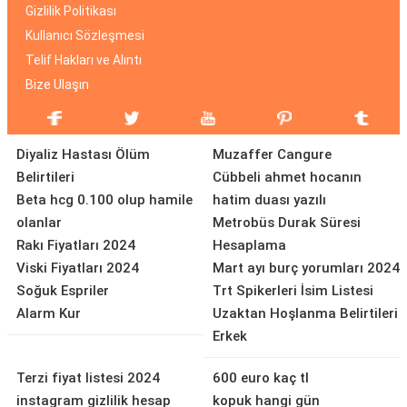
Gizlilik Politikası
Kullanıcı Sözleşmesi
Telif Hakları ve Alıntı
Bize Ulaşın
Diyaliz Hastası Ölüm
Muzaffer Cangure
Belirtileri
Cübbeli ahmet hocanın
Beta hcg 0.100 olup hamile
hatim duası yazılı
olanlar
Metrobüs Durak Süresi
Rakı Fiyatları 2024
Hesaplama
Viski Fiyatları 2024
Mart ayı burç yorumları 2024
Soğuk Espriler
Trt Spikerleri İsim Listesi
Alarm Kur
Uzaktan Hoşlanma Belirtileri
Erkek
Terzi fiyat listesi 2024
600 euro kaç tl
instagram gizlilik hesap
kopuk hangi gün