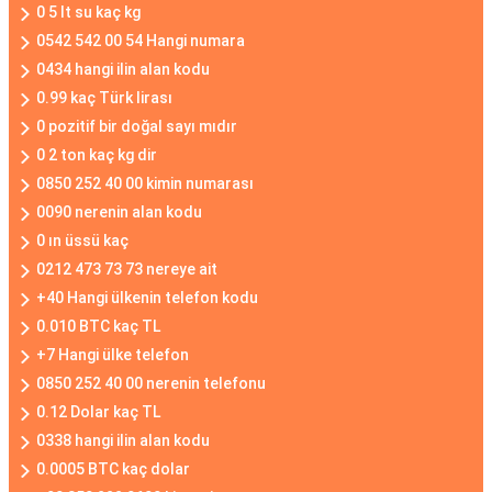
0 5 lt su kaç kg
0542 542 00 54 Hangi numara
0434 hangi ilin alan kodu
0.99 kaç Türk lirası
0 pozitif bir doğal sayı mıdır
0 2 ton kaç kg dir
0850 252 40 00 kimin numarası
0090 nerenin alan kodu
0 ın üssü kaç
0212 473 73 73 nereye ait
+40 Hangi ülkenin telefon kodu
0.010 BTC kaç TL
+7 Hangi ülke telefon
0850 252 40 00 nerenin telefonu
0.12 Dolar kaç TL
0338 hangi ilin alan kodu
0.0005 BTC kaç dolar