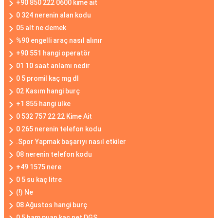
+90 850 222 0600 kime ait
0 324 nerenin alan kodu
05 alt ne demek
%90 engelli araç nasıl alınır
+90 551 hangi operatör
01 10 saat anlamı nedir
0 5 promil kaç mg dl
02 Kasım hangi burç
+1 855 hangi ülke
0 532 757 22 22 Kime Ait
0 265 nerenin telefon kodu
.Spor Yapmak başarıyı nasıl etkiler
08 nerenin telefon kodu
+49 1575 nere
0 5 su kaç litre
(!) Ne
08 Ağustos hangi burç
0 5 ham puan kaç net DGS