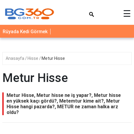
×
☰
YEMEK
Rüyada Kedi Görmek
TARİFLERİ
BİYOGRAFİ
NEDİR
Anasayfa
Hisse
Metur Hisse
FAYDALARI
Metur Hisse
SAĞLIK
İLETİŞİM
Metur Hisse, Metur hisse ne iş yapar?, Metur hisse
en yüksek kaçı gördü?, Metemtur kime ait?, Metur
Hisse hangi pazarda?, METUR ne zaman halka arz
oldu?