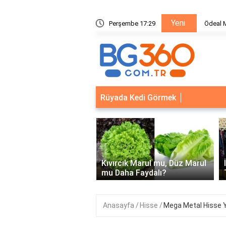
Yeni
metleri
Perşembe 17:29
Ödeal M
Rüyada Kedi Görmek
‹
Kapısı Güvenlik
leri: Akıllı Kilit ve Çelik
Kıvırcık Marul mu, Düz Marul
 Çözümleri..
mu Daha Faydalı?
Anasayfa
Hisse
Mega Metal Hisse