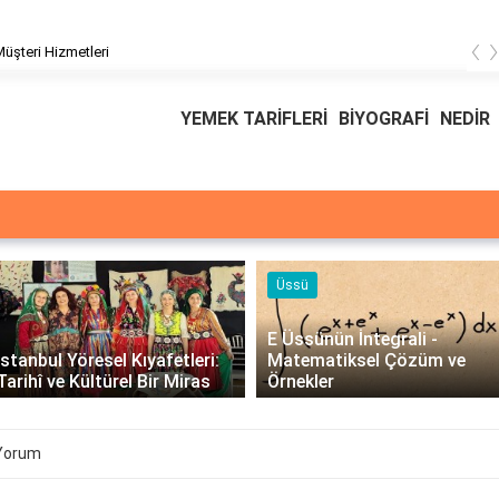
‹
üşteri Hizmetleri
YEMEK TARİFLERİ
BİYOGRAFİ
NEDİR
Üssü
E Üssünün İntegrali -
İstanbul Yöresel Kıyafetleri:
Matematiksel Çözüm ve
Tarihî ve Kültürel Bir Miras
Örnekler
 Yorum