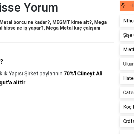
isse Yorum
Hi
Ntho
Metal borcu ne kadar?, MEGMT kime ait?, Mega
 hisse ne iş yapar?, Mega Metal kaç çalışanı
Şişe
Mıat
r?
Uluu
lık Yapısı Şirket paylarının
70%'i Cüneyt Ali
Hate
ut'a aittir
.
Cate
Koç 
Crdf