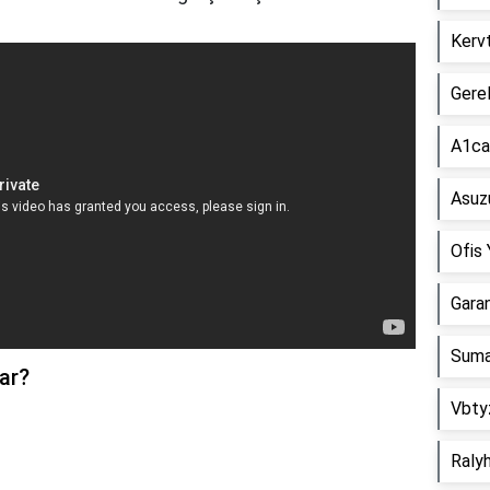
Kerv
Gere
A1ca
Asuz
Ofis
Gara
Suma
ar?
Vbty
Ralyh