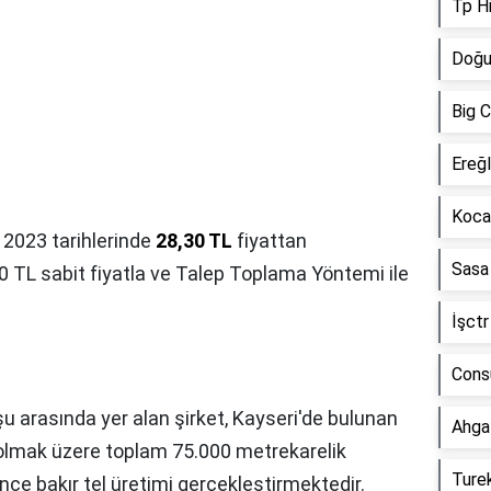
Tp H
Doğu
Big 
Ereğl
Koca
k 2023 tarihlerinde
28,30 TL
fiyattan
Sasa
0 TL sabit fiyatla ve Talep Toplama Yöntemi ile
İşctr
Cons
şu arasında yer alan şirket, Kayseri'de bulunan
Ahga
 olmak üzere toplam 75.000 metrekarelik
Ture
nce bakır tel üretimi gerçekleştirmektedir.