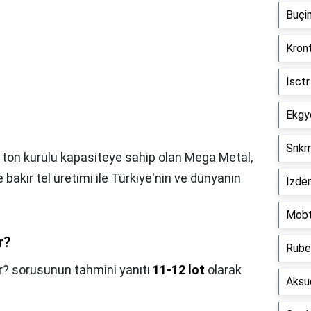
Buçi
Kron
Isct
Ekgy
Snkr
0 ton kurulu kapasiteye sahip olan Mega Metal,
 bakır tel üretimi ile Türkiye'nin ve dünyanın
İzde
Mobt
r?
Rube
? sorusunun tahmini yanıtı
11-12 lot
olarak
Aksu