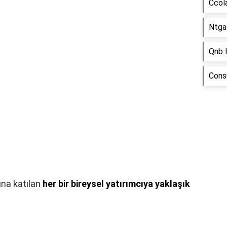
Ccol
Ntga
Qnb 
Consu
ına katılan
her bir bireysel yatırımcıya yaklaşık