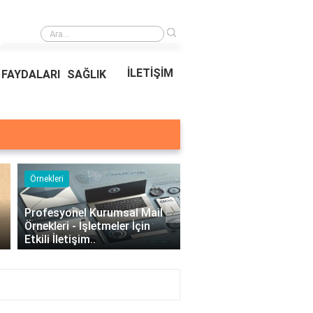
›
Kıvırcık Marul mu, Düz Marul mu Daha Faydalı?
İLETİŞİM
FAYDALARI
SAĞLIK
Örnekleri
Blog
›
Profesyonel Kurumsal Mail
Bina Kapısı Güvenlik
Örnekleri - İşletmeler İçin
Sistemleri: Akıllı Kilit v
Etkili İletişim..
Gövde Çözümleri..