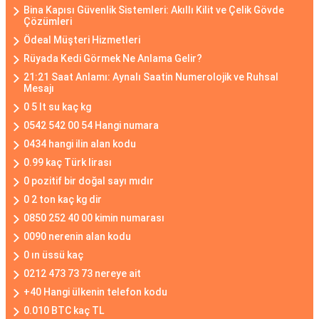
Bina Kapısı Güvenlik Sistemleri: Akıllı Kilit ve Çelik Gövde
Çözümleri
Ödeal Müşteri Hizmetleri
Rüyada Kedi Görmek Ne Anlama Gelir?
21:21 Saat Anlamı: Aynalı Saatin Numerolojik ve Ruhsal
Mesajı
0 5 lt su kaç kg
0542 542 00 54 Hangi numara
0434 hangi ilin alan kodu
0.99 kaç Türk lirası
0 pozitif bir doğal sayı mıdır
0 2 ton kaç kg dir
0850 252 40 00 kimin numarası
0090 nerenin alan kodu
0 ın üssü kaç
0212 473 73 73 nereye ait
+40 Hangi ülkenin telefon kodu
0.010 BTC kaç TL