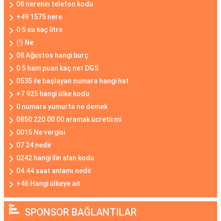
08 nerenin telefon kodu
+49 1575 nere
0 5 su kaç litre
(!) Ne
08 Ağustos hangi burç
0 5 ham puan kaç net DGS
0535 ile başlayan numara hangi hat
+7 925 hangi ülke kodu
0 numara yumurta ne demek
0850 220 00 00 aramak ücretli mi
0015 Ne vergisi
07 24 nedir
0242 hangi ilin alan kodu
04.44 saat anlamı nedir
+46 Hangi ülkeye ait
SPONSOR BAĞLANTILAR