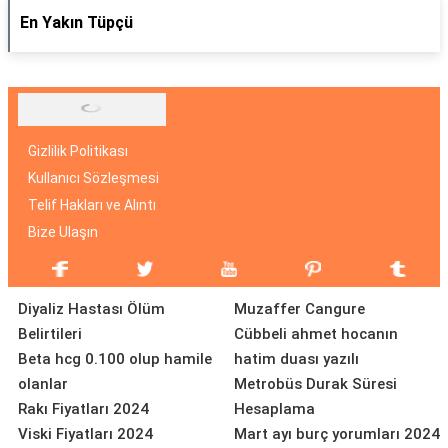
En Yakın Tüpçü
Gizlilik Politikası
Kullanıcı Sözleşmesi
Telif Hakları ve Alıntı
Bize Ulaşın
Diyaliz Hastası Ölüm
Muzaffer Cangure
Belirtileri
Cübbeli ahmet hocanın
Beta hcg 0.100 olup hamile
hatim duası yazılı
olanlar
Metrobüs Durak Süresi
Rakı Fiyatları 2024
Hesaplama
Viski Fiyatları 2024
Mart ayı burç yorumları 2024