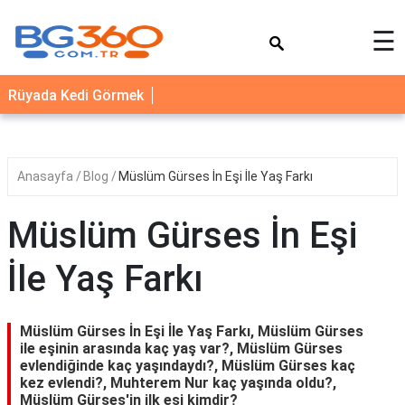
×
☰
YEMEK
Rüyada Kedi Görmek
TARİFLERİ
BİYOGRAFİ
NEDİR
Anasayfa
Blog
Müslüm Gürses İn Eşi İle Yaş Farkı
FAYDALARI
Müslüm Gürses İn Eşi
SAĞLIK
İle Yaş Farkı
İLETİŞİM
Müslüm Gürses İn Eşi İle Yaş Farkı, Müslüm Gürses
ile eşinin arasında kaç yaş var?, Müslüm Gürses
evlendiğinde kaç yaşındaydı?, Müslüm Gürses kaç
kez evlendi?, Muhterem Nur kaç yaşında oldu?,
Müslüm Gürses'in ilk eşi kimdir?