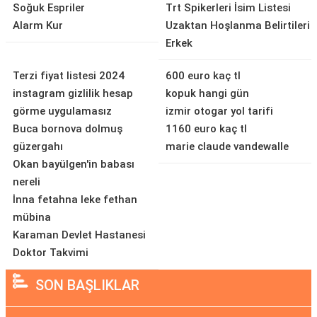
Soğuk Espriler
Trt Spikerleri İsim Listesi
Alarm Kur
Uzaktan Hoşlanma Belirtileri
Erkek
Terzi fiyat listesi 2024
600 euro kaç tl
instagram gizlilik hesap
kopuk hangi gün
görme uygulamasız
izmir otogar yol tarifi
Buca bornova dolmuş
1160 euro kaç tl
güzergahı
marie claude vandewalle
Okan bayülgen'in babası
nereli
İnna fetahna leke fethan
mübina
Karaman Devlet Hastanesi
Doktor Takvimi
SON BAŞLIKLAR