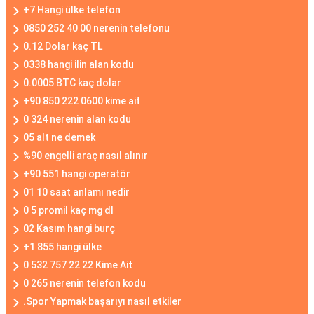
+7 Hangi ülke telefon
0850 252 40 00 nerenin telefonu
0.12 Dolar kaç TL
0338 hangi ilin alan kodu
0.0005 BTC kaç dolar
+90 850 222 0600 kime ait
0 324 nerenin alan kodu
05 alt ne demek
%90 engelli araç nasıl alınır
+90 551 hangi operatör
01 10 saat anlamı nedir
0 5 promil kaç mg dl
02 Kasım hangi burç
+1 855 hangi ülke
0 532 757 22 22 Kime Ait
0 265 nerenin telefon kodu
.Spor Yapmak başarıyı nasıl etkiler